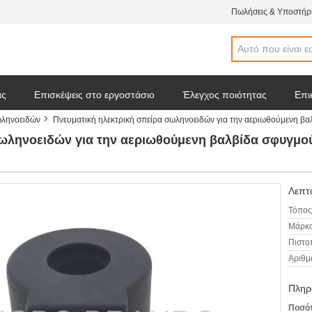
Πωλήσεις & Υποστήρι
άς
Επισκέψεις στο εργοστάσιο
Έλεγχος ποιότητας
Επι
ωληνοειδών
Πνευματική ηλεκτρική σπείρα σωληνοειδών για την αεριωθούμενη 
 απόσπασμα
Ειδήσεις επιχείρησης
σωληνοειδών για την αεριωθούμενη βαλβίδα σφυγμο
Λεπτο
Τόπος
Μάρκα
Πιστο
Αριθμ
Πληρ
Ποσότ