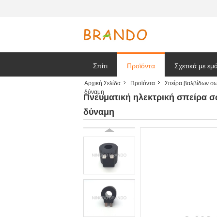
Σπίτι
Προϊόντα
Σχετικά με εμ
Αρχική Σελίδα
Προϊόντα
Σπείρα βαλβίδων σ
δύναμη
Ζητήστε ένα
Πνευματική ηλεκτρική σπείρα 
δύναμη