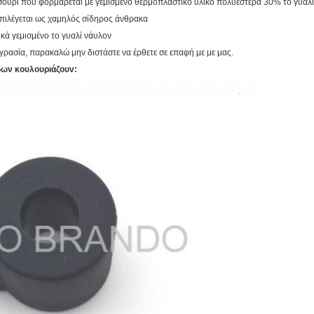
σούρι που φορμάρεται με γεμισμένο θερμοπλαστικό υλικό πολυεστέρα 30% το γυαλί
 επιλέγεται ως χαμηλός σίδηρος άνθρακα
ικά γεμισμένο το γυαλί νάυλον
υγρασία, παρακαλώ μην διστάστε να έρθετε σε επαφή με με μας.
ίδων κουλουριάζουν: