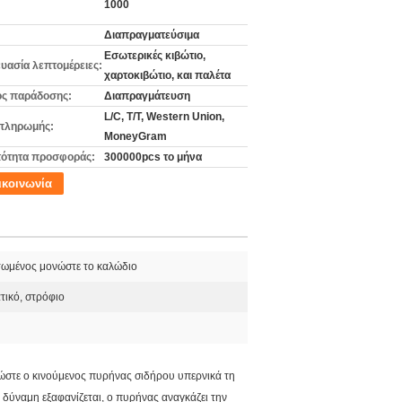
1000
Διαπραγματεύσιμα
Εσωτερικές κιβώτιο,
υασία λεπτομέρειες:
χαρτοκιβώτιο, και παλέτα
ς παράδοσης:
Διαπραγμάτευση
L/C, T/T, Western Union,
πληρωμής:
MoneyGram
ότητα προσφοράς:
300000pcs το μήνα
ικοινωνία
ωμένος μονώστε το καλώδιο
τικό, στρόφιο
 ώστε ο κινούμενος πυρήνας σιδήρου υπερνικά τη
 δύναμη εξαφανίζεται, ο πυρήνας αναγκάζει την