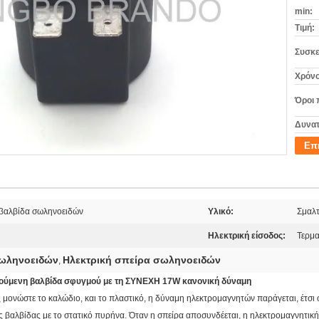
min:
Τιμή:
Συσκε
Χρόνο
Όροι 
Δυνατ
Επ
 βαλβίδα σωληνοειδών
Υλικό:
Σμαλτ
Ηλεκτρική είσοδος:
Τερμα
σωληνοειδών
Ηλεκτρική σπείρα σωληνοειδών
,
θούμενη βαλβίδα σφυγμού με τη ΣΥΝΕΧΗ 17W κανονική δύναμη
 μονώστε το καλώδιο, και το πλαστικό, η δύναμη ηλεκτρομαγνητών παράγεται, έτσι
ς βαλβίδας με το στατικό πυρήνα. Όταν η σπείρα αποσυνδέεται, η ηλεκτρομαγνητική