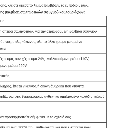
σης, κλείστε άμεσα το λιμένα βαλβίδων, το εμπόδιο μέσων.
 της βαλβίδας σωληνοειδών σφυγμού κουλουριάζουν:
303
ή σπείρα σωληνοειδών για την αεριωθούμενη βαλβίδα σφυγμού
άσινος, μπλε, κόκκινος, όλο το άλλο χρώμα μπορεί να
στεί
ές ρεύμα, συνεχές ρεύμα 24V, εναλλασσόμενο ρεύμα 110V,
μενο ρεύμα 220V
στικός
δηρος, έπειτα νικέλινος ή σκόνη άνθρακα που ντύνεται
nlity, υψηλής θερμοκρασίας ανθεκτικό σμαλτωμένο καλώδιο χαλκού
να προσαρμοστείτε σύμφωνα με το σχέδιό σας
θά θα είναι 100% που επιθεωρείται και που εξετάζεται πρίν