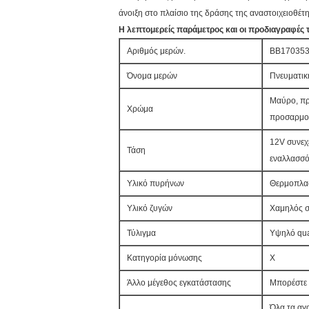
άνοιξη στο πλαίσιο της δράσης της αναστοιχειοθέτη
Η λεπτομερείς παράμετρος και οι προδιαγραφές
Αριθμός μερών.
BB17035
Όνομα μερών
Πνευματικ
Μαύρο, πρ
Χρώμα
προσαρμο
12V συνεχ
Τάση
εναλλασσό
Υλικό πυρήνων
Θερμοπλα
Υλικό ζυγών
Χαμηλός σί
Τύλιγμα
Υψηλό qua
Κατηγορία μόνωσης
Χ
Άλλο μέγεθος εγκατάστασης
Μπορέστε 
Όλα τα αγα