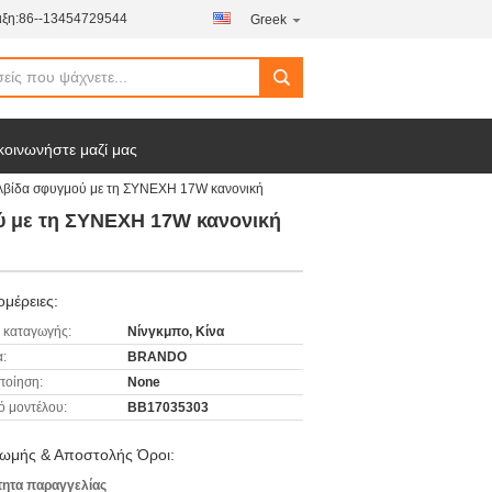
ξη:
86--13454729544
Greek
κοινωνήστε μαζί μας
βαλβίδα σφυγμού με τη ΣΥΝΕΧΗ 17W κανονική
ύ με τη ΣΥΝΕΧΗ 17W κανονική
μέρειες:
 καταγωγής:
Νίνγκμπο, Κίνα
:
BRANDO
ποίηση:
None
ό μοντέλου:
BB17035303
ωμής & Αποστολής Όροι:
ητα παραγγελίας