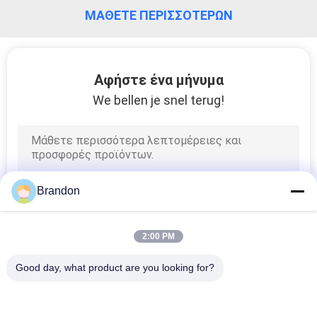
ΜΆΘΕΤΕ ΠΕΡΙΣΣΌΤΕΡΩΝ
ΈΛΕΓΧΟΣ
ΠΟΙΌΤΗΤΑΣ
Αφήστε ένα μήνυμα
We bellen je snel terug!
ΕΠΙΚΟΙΝΩΝΉΣΤΕ
ΜΑΖΊ
ΜΑΣ
Brandon
ΖΗΤΉΣΤΕ
ΜΙΑ
2:00 PM
ΠΡΟΣΦΟΡΆ
Good day, what product are you looking for?
COMPANY
Λαϊκή κατηγορία
Όλα
NEWS