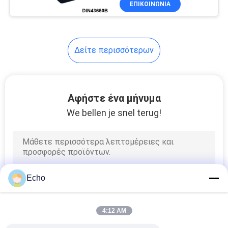
ΕΠΙΚΟΙΝΩΝΙΑ
149
Υδραυλική σπείρα
βαλβίδων
Δείτε περισσότερων
σωληνοειδών
Αφήστε ένα μήνυμα
We bellen je snel terug!
99
Συνδετήρας
σπειρών
σωληνοειδών
Echo
4:12 AM
811