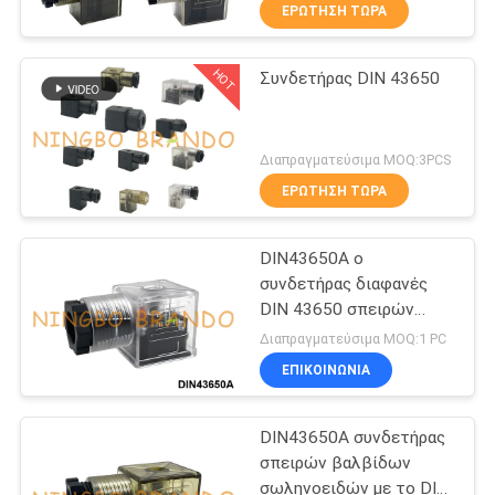
ΕΡΏΤΗΣΗ ΤΏΡΑ
ΈΛΕΓΧΟΣ
HOT
Συνδετήρας DIN 43650
ΠΟΙΌΤΗΤΑΣ
617
Πνευματικοί
ΕΠΙΚΟΙΝΩΝΉΣΤΕ
Διαπραγματεύσιμα MOQ:3PCS
Ηλεκτρομαγνητική
ΜΑΖΊ
ΕΡΏΤΗΣΗ ΤΏΡΑ
βαλβίδα
ΜΑΣ
DIN43650A ο
συνδετήρας διαφανές
ΖΗΤΉΣΤΕ
DIN 43650 σπειρών
1071
βαλβίδων σωληνοειδών
ΜΙΑ
Διαπραγματεύσιμα MOQ:1 PC
διαμορφώνει το Α
Σπείρα βαλβίδων
ΕΠΙΚΟΙΝΩΝΙΑ
ΠΡΟΣΦΟΡΆ
σωληνοειδών
DIN43650A συνδετήρας
COMPANY
σπειρών βαλβίδων
NEWS
σωληνοειδών με το DIN