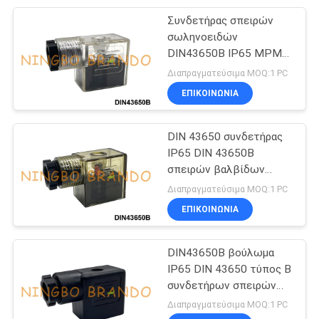
Συνδετήρας σπειρών
233
σωληνοειδών
Κυλίνδρων με
DIN43650B IP65 MPM
με το DIN 43650 έντυπο
Διαπραγματεύσιμα MOQ:1 PC
πεπιεσμένο αέρα
Β των οδηγήσεων
ΕΠΙΚΟΙΝΩΝΙΑ
DIN 43650 συνδετήρας
IP65 DIN 43650B
σπειρών βαλβίδων
109
σωληνοειδών εντύπου
Διαπραγματεύσιμα MOQ:1 PC
Lubricator
Β MPM
ΕΠΙΚΟΙΝΩΝΙΑ
ρυθμιστών φίλτρων
DIN43650B βούλωμα
IP65 DIN 43650 τύπος Β
συνδετήρων σπειρών
βαλβίδων σωληνοειδών
Διαπραγματεύσιμα MOQ:1 PC