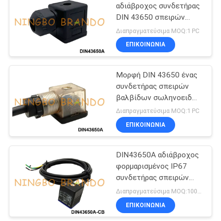
αδιάβροχος συνδετήρας
DIN 43650 σπειρών
484
βαλβίδων σωληνοειδών
Διαπραγματεύσιμα MOQ:1 PC
IP67 διαμορφώνει το Α
Βαλβίδα
ΕΠΙΚΟΙΝΩΝΙΑ
σωληνοειδών
Μορφή DIN 43650 ένας
ψύξης
συνδετήρας σπειρών
βαλβίδων σωληνοειδών
με το καλώδιο DIN
Διαπραγματεύσιμα MOQ:1 PC
43650A
ΕΠΙΚΟΙΝΩΝΙΑ
312
πνευματικές
DIN43650A αδιάβροχος
φορμαρισμένος IP67
συναρμολογήσεις
συνδετήρας σπειρών
μανικών
βαλβίδων σωληνοειδών
Διαπραγματεύσιμα MOQ:100pcs
καλωδίων με τις
ΕΠΙΚΟΙΝΩΝΙΑ
οδηγήσεις