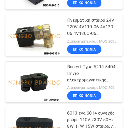
ΕΠΙΚΟΙΝΩΝΙΑ
ΈΛΕΓΧΟΣ
Πνευματική σπείρα 24V
ΠΟΙΌΤΗΤΑΣ
220V 4V110-06 4V120-
06 4V130C-06
ΕΠΙΚΟΙΝΩΝΉΣΤΕ
βαλβίδων σωληνοειδών
Διαπραγματεύσιμα MOQ:2000PCS
ΜΑΖΊ
ΕΠΙΚΟΙΝΩΝΙΑ
ΜΑΣ
Burkert Type 6213 5404
Πηνίο
ΖΗΤΉΣΤΕ
ηλεκτρομαγνητικής
βαλβίδας 24V 110V
ΜΙΑ
Διαπραγματεύσιμα MOQ:200
220V 8W
ΕΠΙΚΟΙΝΩΝΙΑ
ΠΡΟΣΦΟΡΆ
6013 ένα 6014 συνεχές
COMPANY
ρεύμα 110V 230V 50Hz
NEWS
8W 11W 15W σπειρών