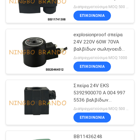
24V βαλβίδων
Διαπραγματεύσιμα MOQ:500 κομμάτια
σωληνοειδών Γ
ΕΠΙΚΟΙΝΩΝΙΑ
SITEMAP
explosionproof σπείρα
ΠΟΛΙΤΙΚΉ
24V 220V 60W 70VA
ΑΠΟΡΡΉΤΟΥ
βαλβίδων σωληνοειδών
τρυπών 20mm
Διαπραγματεύσιμα MOQ:1000
ΕΠΙΚΟΙΝΩΝΙΑ
Σπείρα 24V EKS
5392900070 Α 004 997
5536 βαλβίδων
σωληνοειδών της
Διαπραγματεύσιμα MOQ:500 κομμάτια
Mercedes-Benz Actros
ΕΠΙΚΟΙΝΩΝΙΑ
BB11436248