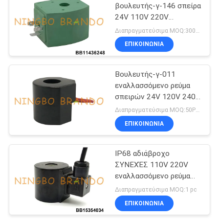
βουλευτής-γ-146 σπείρα
24V 110V 220V
βαλβίδων σωληνοειδών
Διαπραγματεύσιμα MOQ:300PCS
τύπων ASCO
ΕΠΙΚΟΙΝΩΝΙΑ
Βουλευτής-γ-011
εναλλασσόμενο ρεύμα
σπειρών 24V 120V 240V
βαλβίδων σωληνοειδών
Διαπραγματεύσιμα MOQ:50PCS
για Fryer πενών Henny
ΕΠΙΚΟΙΝΩΝΙΑ
IP68 αδιάβροχο
ΣΥΝΕΧΈΣ 110V 220V
εναλλασσόμενο ρεύμα
σπειρών 24V βαλβίδων
Διαπραγματεύσιμα MOQ:1 pc
σωληνοειδών πηγών
ΕΠΙΚΟΙΝΩΝΙΑ
νερού