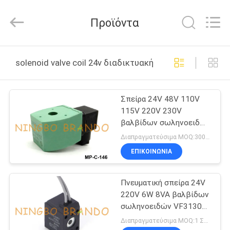
Ningbo
Brando
Hardware
Προϊόντα
Co.,
Ltd.
All
Rights
Reserved.
ΣΠΊΤΙ
solenoid valve coil 24v διαδικτυακή κατασκευή
ΠΡΟΪΌΝΤΑ
Σπείρα 24V 48V 110V
115V 220V 230V
ΣΧΕΤΙΚΆ
βαλβίδων σωληνοειδών
ΜΕ
τύπων βουλευτής-γ-146
Διαπραγματεύσιμα MOQ:300PCS
ASCO
ΕΜΆΣ
ΕΠΙΚΟΙΝΩΝΙΑ
Πνευματική σπείρα 24V
ΕΠΙΣΚΈΨΕΙΣ
220V 6W 8VA βαλβίδων
ΣΤΟ
σωληνοειδών VF3130
VF3230
ΕΡΓΟΣΤΆΣΙΟ
Διαπραγματεύσιμα MOQ:1 ΣΥΝΟΛΟ