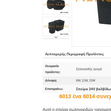
Λεπτομερής Περιγραφή Προϊόντος
Ονομασία
Σολενοειδής τροχιά
προϊόντος:
Δύναμη:
8W, 11W, 15W
Σπείρα 24V βαλβίδ
Επισημαίνω:
6013 ένα 6014 συν
Αυτή η σπείρα σωληνοειδών χρησιμοποι