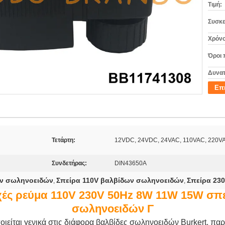
Τιμή:
Συσκε
Χρόνο
Όροι 
Δυνατ
Επ
Τετάρτη:
12VDC, 24VDC, 24VAC, 110VAC, 220V
Συνδετήρας:
DIN43650A
ων σωληνοειδών
Σπείρα 110V βαλβίδων σωληνοειδών
Σπείρα 23
,
,
εχές ρεύμα 110V 230V 50Hz 8W 11W 15W σπ
σωληνοειδών Γ
είται γενικά στις διάφορα βαλβίδες σωληνοειδών Burkert, παρα