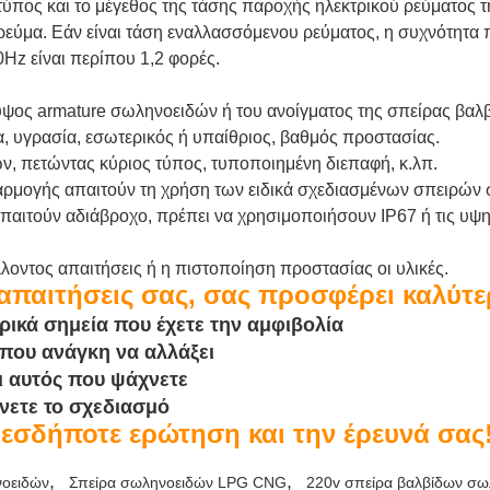
 τύπος και το μέγεθος της τάσης παροχής ηλεκτρικού ρεύματος 
ρεύμα. Εάν είναι τάση εναλλασσόμενου ρεύματος, η συχνότητα π
Hz είναι περίπου 1,2 φορές.
 ύψος armature σωληνοειδών ή του ανοίγματος της σπείρας βα
, υγρασία, εσωτερικός ή υπαίθριος, βαθμός προστασίας.
ν, πετώντας κύριος τύπος, τυποποιημένη διεπαφή, κ.λπ.
εφαρμογής απαιτούν τη χρήση των ειδικά σχεδιασμένων σπειρών 
παιτούν αδιάβροχο, πρέπει να χρησιμοποιήσουν IP67 ή τις υψ
λοντος απαιτήσεις ή η πιστοποίηση προστασίας οι υλικές.
 απαιτήσεις σας, σας προσφέρει καλύτε
ρικά σημεία που έχετε την αμφιβολία
άπου ανάγκη να αλλάξει
ι αυτός που ψάχνετε
νετε το σχεδιασμό
εσδήποτε ερώτηση και την έρευνά σας
,
,
νοειδών
Σπείρα σωληνοειδών LPG CNG
220v σπείρα βαλβίδων σω