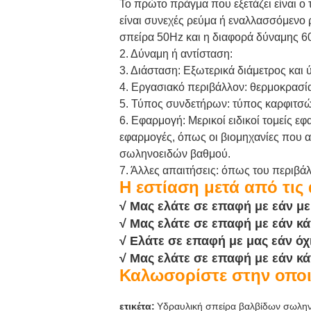
Το πρώτο πράγμα που εξετάζει είναι ο
είναι συνεχές ρεύμα ή εναλλασσόμενο 
σπείρα 50Hz και η διαφορά δύναμης 60
2. Δύναμη ή αντίσταση:
3. Διάσταση: Εξωτερικά διάμετρος και
4. Εργασιακό περιβάλλον: θερμοκρασία
5. Τύπος συνδετήρων: τύπος καρφιτσώ
6. Εφαρμογή: Μερικοί ειδικοί τομείς 
εφαρμογές, όπως οι βιομηχανίες που α
σωληνοειδών βαθμού.
7. Άλλες απαιτήσεις: όπως του περιβάλ
Η εστίαση μετά από τις
√ Μας ελάτε σε επαφή με εάν με
√ Μας ελάτε σε επαφή με εάν κ
√ Ελάτε σε επαφή με μας εάν όχ
√ Μας ελάτε σε επαφή με εάν κά
Καλωσορίστε στην οποι
ετικέτα:
Υδραυλική σπείρα βαλβίδων σωλη