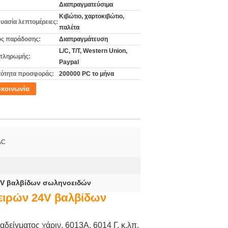
Διαπραγματεύσιμα
Κιβώτιο, χαρτοκιβώτιο,
υασία λεπτομέρειες:
παλέτα
ς παράδοσης:
Διαπραγμάτευση
L/C, T/T, Western Union,
πληρωμής:
Paypal
ότητα προσφοράς:
200000 PC το μήνα
ικοινωνία
AC
0V βαλβίδων σωληνοειδών
ειρών 24V βαλβίδων
δείγματος χάριν, 6013A, 6014 Γ, κ.λπ.