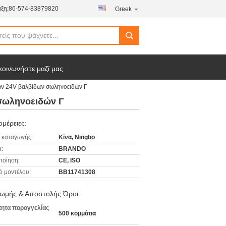
ξη:
86-574-83879820
Greek
κοινωνήστε μαζί μας
ν 24V βαλβίδων σωληνοειδών Γ
 σωληνοειδών Γ
μέρειες:
 καταγωγής:
Κίνα, Ningbo
:
BRANDO
ποίηση:
CE, ISO
ό μοντέλου:
BB11741308
ωμής & Αποστολής Όροι:
ητα παραγγελίας
500 κομμάτια