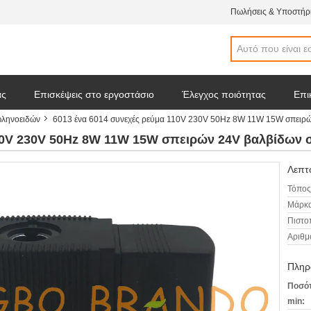
Πωλήσεις & Υποστήρι
άς
Επισκέψεις στο εργοστάσιο
Έλεγχος ποιότητας
Επι
ωληνοειδών
6013 ένα 6014 συνεχές ρεύμα 110V 230V 50Hz 8W 11W 15W σπειρώ
 απόσπασμα
Ειδήσεις επιχείρησης
110V 230V 50Hz 8W 11W 15W σπειρών 24V βαλβίδων
Λεπτο
Τόπος
Μάρκα
Πιστο
Αριθμ
Πληρ
Ποσότ
min: