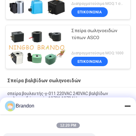
Διαπραγματεύσιμα MOQ:1 σύνολο
ΕΠΙΚΟΙΝΩΝΙΑ
Σπείρα σωληνοειδών
τύπων ASCO
Διαπραγματεύσιμα MOQ:1000
ΕΠΙΚΟΙΝΩΝΙΑ
Σπείρα βαλβίδων σωληνοειδών
σπείρα βουλευτής-γ-011 220VAC 240VAC βαλβίδων
σωληνοειδών πενών 18721 18724 Henny
Brandon
6013 ένα 6014 συνεχές ρεύμα 110V 230V 50Hz 8W 11W 15W
σπειρών 24V βαλβίδων σωληνοειδών Γ
12:20 PM
Σπείρα EVI 7/9 12V 24V 110V 220V 4.8W 6.5W 5.5VA 6VA
βαλβίδων σωληνοειδών