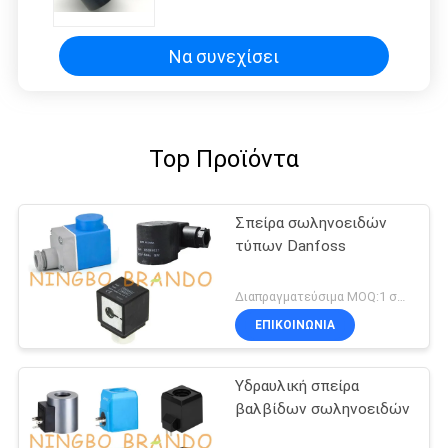
ASCO 50/60Hz τελικό καλώδιο 1
μέτρου
Να συνεχίσει
Top Προϊόντα
Σπείρα σωληνοειδών
τύπων Danfoss
Διαπραγματεύσιμα MOQ:1 σύνολο
ΕΠΙΚΟΙΝΩΝΙΑ
Υδραυλική σπείρα
βαλβίδων σωληνοειδών