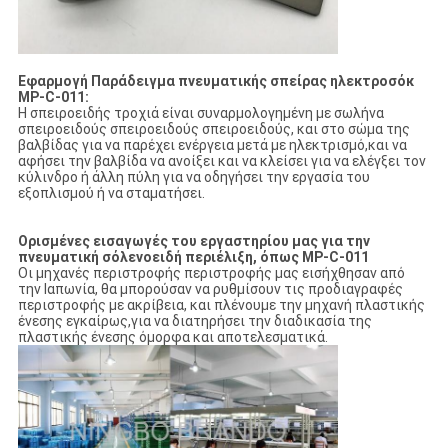
Εφαρμογή Παράδειγμα πνευματικής σπείρας ηλεκτροσόκ
MP-C-011:
Η σπειροειδής τροχιά είναι συναρμολογημένη με σωλήνα
σπειροειδούς σπειροειδούς σπειροειδούς, και στο σώμα της
βαλβίδας για να παρέχει ενέργεια μετά με ηλεκτρισμό,και να
αφήσει την βαλβίδα να ανοίξει και να κλείσει για να ελέγξει τον
κύλινδρο ή άλλη πύλη για να οδηγήσει την εργασία του
εξοπλισμού ή να σταματήσει.
Ορισμένες εισαγωγές του εργαστηρίου μας για την
πνευματική σόλενοειδή περιέλιξη, όπως MP-C-011
Οι μηχανές περιστροφής περιστροφής μας εισήχθησαν από
την Ιαπωνία, θα μπορούσαν να ρυθμίσουν τις προδιαγραφές
περιστροφής με ακρίβεια, και πλένουμε την μηχανή πλαστικής
ένεσης εγκαίρως,για να διατηρήσει την διαδικασία της
πλαστικής ένεσης όμορφα και αποτελεσματικά.