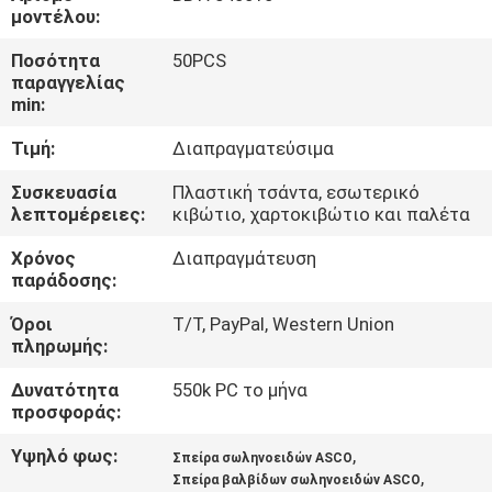
μοντέλου:
ΈΛΕΓΧΟΣ
Ποσότητα
50PCS
παραγγελίας
ΠΟΙΌΤΗΤΑΣ
min:
Τιμή:
Διαπραγματεύσιμα
ΕΠΙΚΟΙΝΩΝΉΣΤΕ
ΜΑΖΊ
Συσκευασία
Πλαστική τσάντα, εσωτερικό
λεπτομέρειες:
κιβώτιο, χαρτοκιβώτιο και παλέτα
ΜΑΣ
Χρόνος
Διαπραγμάτευση
παράδοσης:
ΖΗΤΉΣΤΕ
Όροι
T/T, PayPal, Western Union
ΜΙΑ
πληρωμής:
ΠΡΟΣΦΟΡΆ
Δυνατότητα
550k PC το μήνα
προσφοράς:
COMPANY
Υψηλό φως:
,
Σπείρα σωληνοειδών ASCO
,
NEWS
Σπείρα βαλβίδων σωληνοειδών ASCO