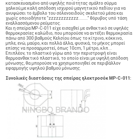
κατασκευασμένο από υψηλής ποιότητας σμάλτο σύρμα
χαλκού,με καλή απόδοση ισχυρού μαγνητικού πεδίου για να
ανυψώσει το έμβολο του σόλενοειδούς σκελετού μέσα και
χωρίς οποιοδήποτε "zzzzzzzzzzzz.........." θόρυβος υπό τάση
εναλλασσόμενου ρεύματος.
Και η σπείρα MP-C-011 είχε εισαχθεί με ανθεκτικό σε υψηλές
θερμοκρασίες καλώδιο, που μπορούσε να αντέξει θερμοκρασία
πάνω από 300 βαθμούς Κελσίου.όπως το κίτρινο, κόκκινο,
μπλε, ενώ, μαύρο, και πολλά άλλα, φυσικά, το μήκος μπορεί
επίσης να προσαρμοστεί, όπως 10cm, 1 μέτρο, κλπ....
Επιπλέον, το πλαστικό γύρω από την περιστροφή είναι
θερμοανθεκτικό πλαστικό, το οποίο είναι με υψηλή απόδοση
μόνωσης, θα μπορούσε να χρησιμοποιηθεί σε περιβάλλον
εφαρμογής υψηλού βαθμού μόνωσης.
Συνολικές διαστάσεις της σπείρας ηλεκτροσόκ MP-C-011: