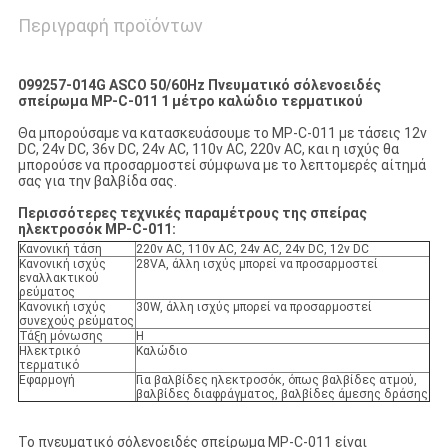
Περιγραφή προϊόντων
099257-014G ASCO 50/60Hz Πνευματικό σόλενοειδές
σπείρωμα MP-C-011 1 μέτρο καλώδιο τερματικού
Θα μπορούσαμε να κατασκευάσουμε το MP-C-011 με τάσεις 12v
DC, 24v DC, 36v DC, 24v AC, 110v AC, 220v AC, και η ισχύς θα
μπορούσε να προσαρμοστεί σύμφωνα με το λεπτομερές αίτημά
σας για την βαλβίδα σας.
Περισσότερες τεχνικές παραμέτρους της σπείρας
ηλεκτροσόκ MP-C-011:
Κανονική τάση
220v AC, 110v AC, 24v AC, 24v DC, 12v DC
Κανονική ισχύς
28VA, άλλη ισχύς μπορεί να προσαρμοστεί
εναλλακτικού
ρεύματος
Κανονική ισχύς
30W, άλλη ισχύς μπορεί να προσαρμοστεί
συνεχούς ρεύματος
Τάξη μόνωσης
H
Ηλεκτρικό
Καλώδιο
τερματικό
Εφαρμογή
Για βαλβίδες ηλεκτροσόκ, όπως βαλβίδες ατμού,
βαλβίδες διαφράγματος, βαλβίδες άμεσης δράσης
Το πνευματικό σόλενοειδές σπείρωμα MP-C-011 είναι