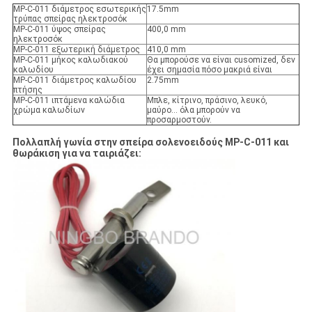
MP-C-011 διάμετρος εσωτερικής
17.5mm
τρύπας σπείρας ηλεκτροσόκ
MP-C-011 ύψος σπείρας
400,0 mm
ηλεκτροσόκ
MP-C-011 εξωτερική διάμετρος
410,0 mm
MP-C-011 μήκος καλωδιακού
Θα μπορούσε να είναι cusomized, δεν
καλωδίου
έχει σημασία πόσο μακριά είναι
MP-C-011 διάμετρος καλωδίου
2.75mm
πτήσης
MP-C-011 ιπτάμενα καλώδια
Μπλε, κίτρινο, πράσινο, λευκό,
χρώμα καλωδίων
μαύρο... όλα μπορούν να
προσαρμοστούν.
Πολλαπλή γωνία στην σπείρα σολενοειδούς MP-C-011 και
θωράκιση για να ταιριάζει: