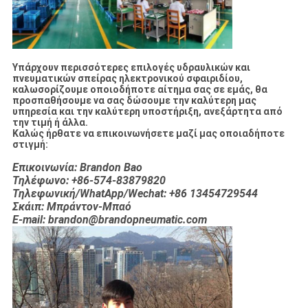
Υπάρχουν περισσότερες επιλογές υδραυλικών και
πνευματικών σπείρας ηλεκτρονικού σφαιριδίου,
καλωσορίζουμε οποιοδήποτε αίτημα σας σε εμάς, θα
προσπαθήσουμε να σας δώσουμε την καλύτερη μας
υπηρεσία και την καλύτερη υποστήριξη, ανεξάρτητα από
την τιμή ή άλλα.
Καλώς ήρθατε να επικοινωνήσετε μαζί μας οποιαδήποτε
στιγμή:
Επικοινωνία: Brandon Bao
Τηλέφωνο: +86-574-83879820
Τηλεφωνική/WhatApp/Wechat: +86 13454729544
Σκάιπ: Μπράντον-Μπαό
E-mail: brandon@brandopneumatic.com