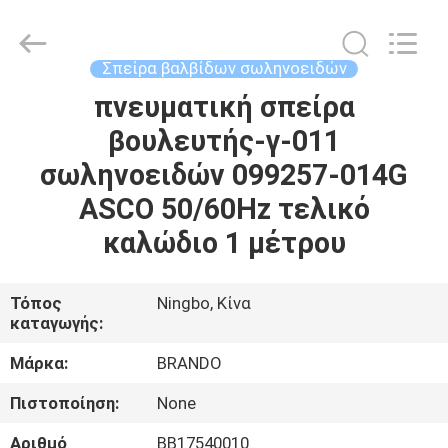
Ningbo
Brando
Hardware
Co.,
Ltd.
Σπείρα βαλβίδων σωληνοειδών
All
Rights
Reserved.
πνευματική σπείρα
ΣΠΊΤΙ
βουλευτής-γ-011
ΠΡΟΪΌΝΤΑ
σωληνοειδών 099257-014G
ASCO 50/60Hz τελικό
ΣΧΕΤΙΚΆ
καλώδιο 1 μέτρου
ΜΕ
ΕΜΆΣ
Τόπος
Ningbo, Κίνα
καταγωγής:
ΕΠΙΣΚΈΨΕΙΣ
Μάρκα:
BRANDO
ΣΤΟ
Πιστοποίηση:
None
ΕΡΓΟΣΤΆΣΙΟ
Αριθμό
BB17540010