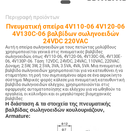
Περιγραφή προϊόντων
Πνευματική σπείρα 4V110-06 4V120-06
4V130C-06 βαλβίδων σωληνοειδών
24VDC 220VAC
Αυτή η σπείρα σωληνοειδών με τους πετώντας μολύβδους
χρησιμοποιείται γενικά στις πνευματικές βαλβίδες
σωληνοειδών, όπως 4V110-06, 4V120-06, 4V130C-06, 4V130E-
06, 4V130P-06. Τάση: 12VDC, 24VDC, 24VAC, 110VAC, 220VAC.
Δύναμη: 2.5W, 3W, 2.5VA, 3VA, 3.5VA, 4VA, 5VA. Μια πνευματική
βαλβίδα σωληνοειδών χρησιμοποιείται για να κατευθύνει ή να
σταματήσει τη ροή του συμπιεσμένου αέρα σε ένα αεροκίνητο
σύστημα. Μερικές φορές κάλεσε μια πνευματική κατευθυντική
βαλβίδα σωληνοειδών ελέγχου, χρησιμοποιούνται στις
εφαρμογές αυτοματοποίησης και ελέγχου για να ωθηθούν τα
εργαλεία, οι κύλινδροι και οι μεγαλύτερες βιομηχανικές
βαλβίδες.
Η διάσταση & τα στοιχεία της πνευματικής
βαλβίδας σωληνοειδών
κουλουριάζουν,
Armature: