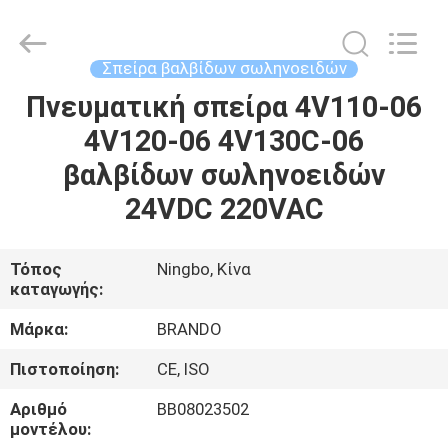
Ningbo
Brando
Hardware
Co.,
Ltd.
Σπείρα βαλβίδων σωληνοειδών
All
Rights
Reserved.
Πνευματική σπείρα 4V110-06
ΣΠΊΤΙ
4V120-06 4V130C-06
ΠΡΟΪΌΝΤΑ
βαλβίδων σωληνοειδών
24VDC 220VAC
ΣΧΕΤΙΚΆ
ΜΕ
Τόπος
Ningbo, Κίνα
καταγωγής:
ΕΜΆΣ
Μάρκα:
BRANDO
ΕΠΙΣΚΈΨΕΙΣ
Πιστοποίηση:
CE, ISO
ΣΤΟ
Αριθμό
BB08023502
ΕΡΓΟΣΤΆΣΙΟ
μοντέλου: