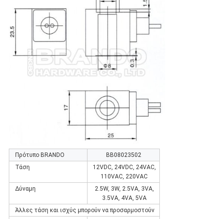
Πρότυπο BRANDO
BB08023502
Τάση
12VDC, 24VDC, 24VAC,
110VAC, 220VAC
Δύναμη
2.5W, 3W, 2.5VA, 3VA,
3.5VA, 4VA, 5VA
Άλλες τάση και ισχύς μπορούν να προσαρμοστούν