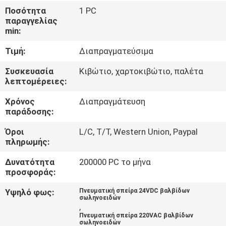
Ποσότητα
1 PC
παραγγελίας
ΈΛΕΓΧΟΣ
min:
ΠΟΙΌΤΗΤΑΣ
Τιμή:
Διαπραγματεύσιμα
ΕΠΙΚΟΙΝΩΝΉΣΤΕ
Συσκευασία
Κιβώτιο, χαρτοκιβώτιο, παλέτα
λεπτομέρειες:
ΜΑΖΊ
Χρόνος
Διαπραγμάτευση
ΜΑΣ
παράδοσης:
Όροι
L/C, T/T, Western Union, Paypal
ΖΗΤΉΣΤΕ
πληρωμής:
ΜΙΑ
Δυνατότητα
200000 PC το μήνα
ΠΡΟΣΦΟΡΆ
προσφοράς:
Υψηλό φως:
Πνευματική σπείρα 24VDC βαλβίδων
σωληνοειδών
COMPANY
,
Πνευματική σπείρα 220VAC βαλβίδων
NEWS
σωληνοειδών