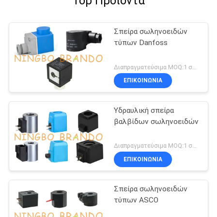
Top Προϊόντα
Σπείρα σωληνοειδών
τύπων Danfoss
Διαπραγματεύσιμα MOQ:1 σύνολο
ΕΠΙΚΟΙΝΩΝΙΑ
Υδραυλική σπείρα
βαλβίδων σωληνοειδών
Διαπραγματεύσιμα MOQ:1 σύνολο
ΕΠΙΚΟΙΝΩΝΙΑ
Σπείρα σωληνοειδών
τύπων ASCO