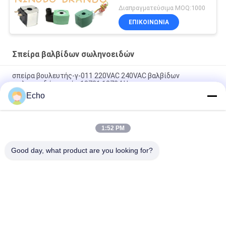
Διαπραγματεύσιμα MOQ:1000
ΕΠΙΚΟΙΝΩΝΙΑ
Σπείρα βαλβίδων σωληνοειδών
σπείρα βουλευτής-γ-011 220VAC 240VAC βαλβίδων
σωληνοειδών πενών 18721 18724 Henny
Echo
6013 ένα 6014 συνεχές ρεύμα 110V 230V 50Hz 8W 11W 15W
σπειρών 24V βαλβίδων σωληνοειδών Γ
1:52 PM
Σπείρα EVI 7/9 12V 24V 110V 220V 4.8W 6.5W 5.5VA 6VA
βαλβίδων σωληνοειδών
Good day, what product are you looking for?
Λαϊκή κατηγορία
Όλα
Πνευματική 
Πνευματική 
Βαλβίδα Κυλίνδρων
Βαλβίδα Σφυγμού