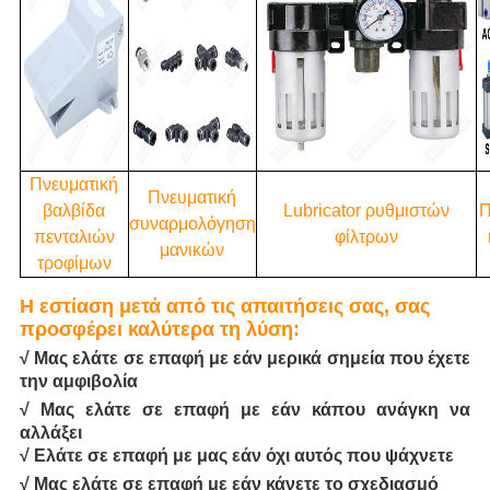
Πνευματική
Πνευματική
βαλβίδα
Lubricator ρυθμιστών
Π
συναρμολόγηση
πενταλιών
φίλτρων
μανικών
τροφίμων
Η εστίαση μετά από τις απαιτήσεις σας, σας
προσφέρει καλύτερα τη λύση:
√ Μας ελάτε σε επαφή με εάν μερικά σημεία που έχετε
την αμφιβολία
√ Μας ελάτε σε επαφή με εάν κάπου ανάγκη να
αλλάξει
√ Ελάτε σε επαφή με μας εάν όχι αυτός που ψάχνετε
√ Μας ελάτε σε επαφή με εάν κάνετε το σχεδιασμό