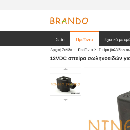
Σπίτι
Προϊόντα
Σχετικά με εμ
Αρχική Σελίδα
Προϊόντα
Σπείρα βαλβίδων σ
Ζητήστε ένα
12VDC σπείρα σωληνοειδών γι