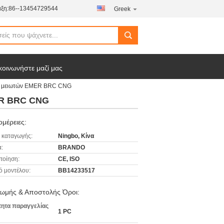
ξη:
86--13454729544
Greek
κοινωνήστε μαζί μας
ών μειωτών EMER BRC CNG
ER BRC CNG
μέρειες:
 καταγωγής:
Ningbo, Κίνα
:
BRANDO
ποίηση:
CE, ISO
ό μοντέλου:
BB14233517
ωμής & Αποστολής Όροι:
ητα παραγγελίας
1 PC