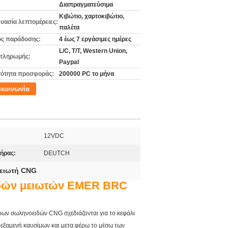
Διαπραγματεύσιμα
Κιβώτιο, χαρτοκιβώτιο,
υασία λεπτομέρειες:
παλέτα
ς παράδοσης:
4 έως 7 εργάσιμες ημέρες
L/C, T/T, Western Union,
πληρωμής:
Paypal
ότητα προσφοράς:
200000 PC το μήνα
ικοινωνία
12VDC
ήρας:
DEUTCH
μειωτή CNG
ιδών μειωτών EMER BRC
ρων σωληνοειδών CNG σχεδιάζονται για το κεφάλι
εξαμενή καυσίμων και μετα:φέρω το μέσω των