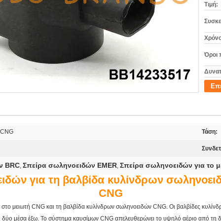
Τιμή:
Συσκε
Χρόνο
Όροι 
Δυνατ
Επ
G CNG
Τάση:
Συνδετ
ν BRC
Σπείρα σωληνοειδών EMER
Σπείρα σωληνοειδών για το 
,
,
ιδών για τη βαλβίδα κυλίνδρων σωληνοε
CNG
ά στο μειωτή CNG και τη βαλβίδα κυλίνδρων σωληνοειδών CNG. Οι βαλβίδες κυλίνδ
ι δύο μέσα έξω. Το σύστημα καυσίμων CNG απελευθερώνει το υψηλό αέριο από τη δ