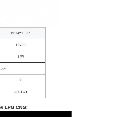
BB14233517
12VDC
14W
τούν
Χ
DEUTCH
ών LPG CNG: