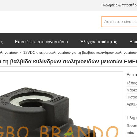
Πωλήσεις & Υποστήρι
άς
Επισκέψεις στο εργοστάσιο
Έλεγχος ποιότητας
Επι
ωληνοειδών
12VDC σπείρα σωληνοειδών για τη βαλβίδα κυλίνδρων σωληνοειδ
 απόσπασμα
Ειδήσεις επιχείρησης
α τη βαλβίδα κυλίνδρων σωληνοειδών μειωτών EM
Λεπτο
Τόπος
Μάρκα
Πιστο
Αριθμ
Πληρ
Ποσότ
min: