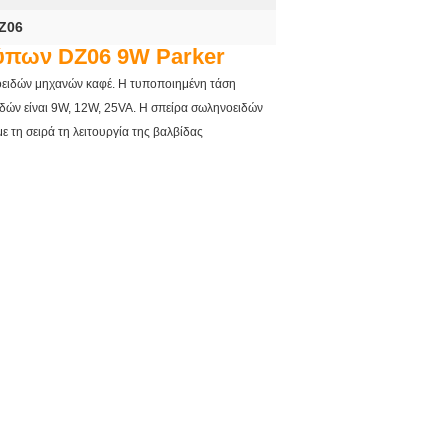
DZ06
τύπων DZ06 9W Parker
ηνοειδών μηχανών καφέ. Η τυποποιημένη τάση
ών είναι 9W, 12W, 25VA. Η σπείρα σωληνοειδών
με τη σειρά τη λειτουργία της βαλβίδας