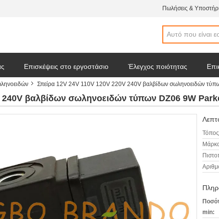
Πωλήσεις & Υποστήρι
άς
Επισκέψεις στο εργοστάσιο
Έλεγχος ποιότητας
Επι
ωληνοειδών
Σπείρα 12V 24V 110V 120V 220V 240V βαλβίδων σωληνοειδών τύπ
 απόσπασμα
Ειδήσεις επιχείρησης
V 240V βαλβίδων σωληνοειδών τύπων DZ06 9W Park
Λεπτο
Τόπος
Μάρκα
Πιστο
Αριθμ
Πληρ
Ποσότ
min: