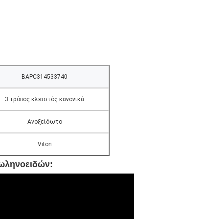
BAPC314533740
3 τρόπος κλειστός κανονικά
Ανοξείδωτο
Viton
σωληνοειδών: