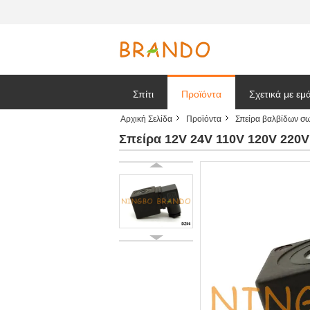
Σπίτι
Προϊόντα
Σχετικά με εμ
Αρχική Σελίδα
Προϊόντα
Σπείρα βαλβίδων σ
Ζητήστε ένα
Σπείρα 12V 24V 110V 120V 220