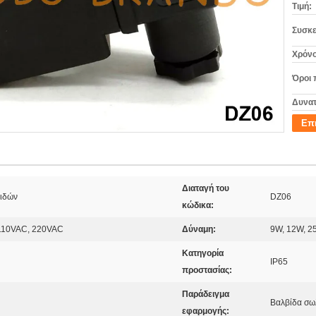
Τιμή:
Συσκε
Χρόνο
Όροι 
Δυνατ
Επ
Διαταγή του
ειδών
DZ06
κώδικα:
110VAC, 220VAC
Δύναμη:
9W, 12W, 2
Κατηγορία
IP65
προστασίας:
Παράδειγμα
Βαλβίδα σω
εφαρμογής: