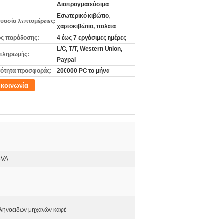
Διαπραγματεύσιμα
Εσωτερικό κιβώτιο,
υασία λεπτομέρειες:
χαρτοκιβώτιο, παλέτα
ς παράδοσης:
4 έως 7 εργάσιμες ημέρες
L/C, T/T, Western Union,
πληρωμής:
Paypal
ότητα προσφοράς:
200000 PC το μήνα
ικοινωνία
5VA
ληνοειδών μηχανών καφέ