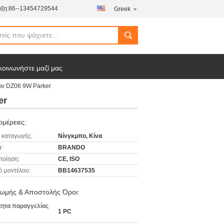
ξη:
86--13454729544
Greek
κοινωνήστε μαζί μας
ων DZ06 9W Parker
er
μέρειες:
 καταγωγής:
Νίνγκμπο, Κίνα
:
BRANDO
ποίηση:
CE, ISO
ό μοντέλου:
BB14637535
ωμής & Αποστολής Όροι:
ητα παραγγελίας
1 PC