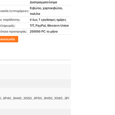
Διαπραγματεύσιμα
Κιβώτιο, χαρτοκιβώτιο,
υασία λεπτομέρειες:
παλέτα
ς παράδοσης:
4 έως 7 εργάσιμες ημέρες
πληρωμής:
T/T, PayPal, Western Union
ότητα προσφοράς:
200000 PC το μήνα
ικοινωνία
, JIFI40, JIHI40, JISI50, JIFI50, JIHI50, JISI65, JIFI