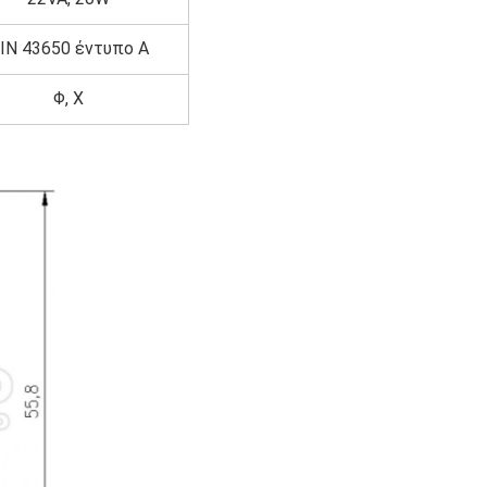
IN 43650 έντυπο Α
Φ, Χ