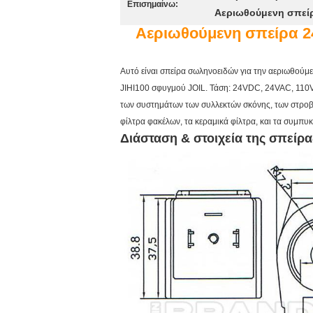
Επισημαίνω:
Αεριωθούμενη σπεί
Αεριωθούμενη σπείρα 
Αυτό είναι σπείρα σωληνοειδών για την αεριωθούμενη β
JIHI100 σφυγμού JOIL. Τάση: 24VDC, 24VAC, 110
των συστημάτων των συλλεκτών σκόνης, των στροβί
φίλτρα φακέλων, τα κεραμικά φίλτρα, και τα συμπυ
Διάσταση & στοιχεία της σπείρα