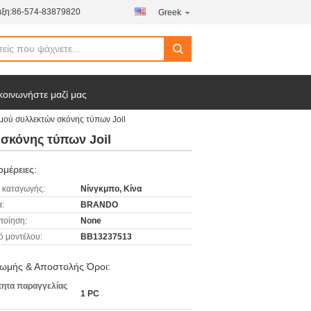
ξη:
86-574-83879820
Greek
κοινωνήστε μαζί μας
ού συλλεκτών σκόνης τύπων Joil
σκόνης τύπων Joil
μέρειες:
 καταγωγής:
Νίνγκμπο, Κίνα
:
BRANDO
ποίηση:
None
ό μοντέλου:
BB13237513
ωμής & Αποστολής Όροι:
ητα παραγγελίας
1 PC