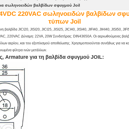
ρα σωληνοειδών βαλβίδων σφυγμού Joil
24VDC 220VAC σωληνοειδών βαλβίδων σφυ
τύπων Joil
αλβίδα JICI20, JISI20, JICI25, JISI25, JICI40, JISI40, JIFI40, JIHI40, JISI50, JIFI50
VAC, 220VAC Δύναμη: 22VA, 20W Συνδετήρας: DIN43650A. Οι αεριωθούμενες βαλβ
λων αερίου, και του εξοπλισμού αποθείωσης. Χρησιμοποιούνται συνήθως για να κα
κνωμένα φίλτρα ινών μετάλλων.
ς, Armature για τη βαλβίδα σφυγμού JOIL
: