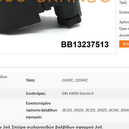
Τιμή:
Συσκε
Χρόνο
Όροι 
Δυνατ
Επ
βίδων
Τάση:
24VDC, 220VAC
Συνδετήρας:
DIN 43650 έντυπο Α
Εγκατεστημένο
πρότυπο βαλβίδων
JICI20, JISI20, JICI25, JISI25, JICI40, JISI40
σφυγμού:
 Joil
Σπείρα σωληνοειδών βαλβίδων σφυγμού Joil
,
,