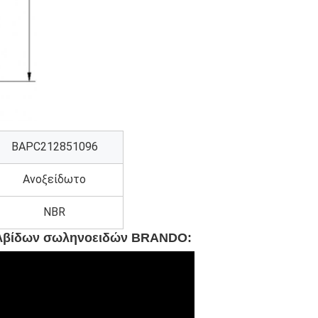
BAPC212851096
Ανοξείδωτο
NBR
αλβίδων σωληνοειδών BRANDO: