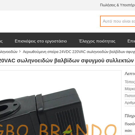
Πωλήσεις & Υποστήρι
άς
Επισκέψεις στο εργοστάσιο
Έλεγχος ποιότητας
Επι
ωληνοειδών
Αεριωθούμενη σπείρα 24VDC 220VAC σωληνοειδών βαλβίδων σφυγμ
 απόσπασμα
Ειδήσεις επιχείρησης
20VAC σωληνοειδών βαλβίδων σφυγμού συλλεκτών 
Λεπτο
Τόπος
Μάρκα
Πιστο
Αριθμ
Πληρ
Ποσότ
min: