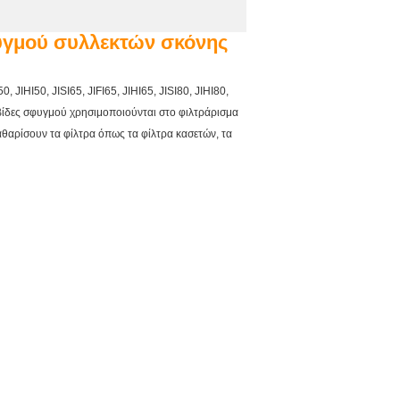
γμού συλλεκτών σκόνης
, JIHI50, JISI65, JIFI65, JIHI65, JISI80, JIHI80,
ίδες σφυγμού χρησιμοποιούνται στο φιλτράρισμα
θαρίσουν τα φίλτρα όπως τα φίλτρα κασετών, τα