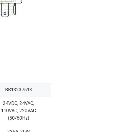
BB13237513
24VDC, 24VAC,
110VAC, 220VAC
(50/60Hz)
22VA, 20W