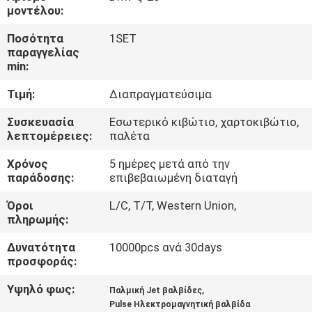
μοντέλου:
ΈΛΕΓΧΟΣ
Ποσότητα
1SET
παραγγελίας
ΠΟΙΌΤΗΤΑΣ
min:
Τιμή:
Διαπραγματεύσιμα
ΕΠΙΚΟΙΝΩΝΉΣΤΕ
ΜΑΖΊ
Συσκευασία
Εσωτερικό κιβώτιο, χαρτοκιβώτιο,
λεπτομέρειες:
παλέτα
ΜΑΣ
Χρόνος
5 ημέρες μετά από την
παράδοσης:
επιβεβαιωμένη διαταγή
ΖΗΤΉΣΤΕ
Όροι
L/C, T/T, Western Union,
ΜΙΑ
πληρωμής:
ΠΡΟΣΦΟΡΆ
Δυνατότητα
10000pcs ανά 30days
προσφοράς:
COMPANY
Υψηλό φως:
,
Παλμική Jet βαλβίδες
NEWS
Pulse Ηλεκτρομαγνητική βαλβίδα