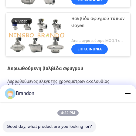
Βαλβίδα σφυγμού τύπων
Goyen
Διαπραγματεύσιμα MOQ:1 σύνολο
ΕΠΙΚΟΙΝΩΝΙΑ
Αεριωθούμενη βαλβίδα σφυγμού
Αεριωθούμενος ελεγκτής χρονομέτρων ακολουθίας
βαλβίδων σφυγμού συλλεκτών σκόνης
Brandon
3/4» αεριωθούμενη βαλβίδα σφυγμού σωστής γωνίας dmf-
ζ-20 BFEC για το συλλέκτη σκόνης
4:22 PM
1» βαλβίδα σωληνοειδών σφυγμού σωστής γωνίας dmf-ζ-25
BFEC για την αφαίρεση σκόνης
Good day, what product are you looking for?