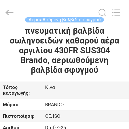
Ningbo
Brando
Hardware
Co.,
Ltd.
Αεριωθούμενη βαλβίδα σφυγμού
All
Rights
Reserved.
πνευματική βαλβίδα
ΣΠΊΤΙ
σωληνοειδών καθαρού αέρα
ΠΡΟΪΌΝΤΑ
αργιλίου 430FR SUS304
Brando, αεριωθούμενη
ΣΧΕΤΙΚΆ
βαλβίδα σφυγμού
ΜΕ
ΕΜΆΣ
Τόπος
Κίνα
καταγωγής:
ΕΠΙΣΚΈΨΕΙΣ
Μάρκα:
BRANDO
ΣΤΟ
Πιστοποίηση:
CE, ISO
ΕΡΓΟΣΤΆΣΙΟ
Αριθμό
Dmf-ζ-25