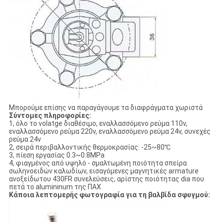
Μπορούμε επίσης να παραγάγουμε τα διαφράγματα χωριστά
Σύντομες πληροφορίες:
1, όλο το volatge διαθέσιμο, εναλλασσόμενο ρεύμα 110v,
εναλλασσόμενο ρεύμα 220v, εναλλασσόμενο ρεύμα 24v, συνεχές
ρεύμα 24v
2, σειρά περιβαλλοντικής θερμοκρασίας: -25~80℃
3, πίεση εργασίας 0.3~0.8MPa
4, φιαγμένος από υψηλό - σμαλτωμένη ποιότητα σπείρα
σωληνοειδών καλωδίων, εισαγόμενες μαγνητικές armature
ανοξείδωτου 430FR συνελεύσεις, αρίστης ποιότητας dia που
πετά το alumininum της ΠΑΧ
Κάποια λεπτομερής φωτογραφία για τη βαλβίδα σφυγμού: