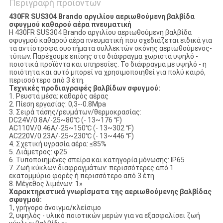
Περιγραφή προϊόντων
430FR SUS304 Brando αργιλίου αεριωθούμενη βαλβίδα
σφυγμού καθαρού αέρα πνευματική
Η 430FR SUS304 Brando αργιλίου αεριωθούμενη βαλβίδα
σφυγμού καθαρού αέρα πνευματική που σχεδιάζεται ειδικά για
τα αντίστροφα συστήματα συλλεκτών σκόνης αεριωθούμενος-
τύπων. Παρέχουμε επίσης στο διάφραγμα χωριστά υψηλό -
ποιοτικά προϊόντα και υπηρεσίες. Το διάφραγμα με υψηλό - η
ποιότητα και αυτό μπορεί να χρησιμοποιηθεί για πολύ καιρό,
περισσότερο από 3 έτη.
Τεχνικές προδιαγραφές βαλβίδων σφυγμού:
1. Ρευστά μέσα: καθαρός αέρας
2. Πίεση εργασίας: 0,3--0.8Mpa
3. Σειρά τάσης/ρευμάτων/θερμοκρασίας:
DC24V/0.8A/-25~80℃ (- 13~176 ℉)
AC110V/0.46A/-25~150℃ (- 13~302 ℉)
AC220V/0.23A/-25~230℃ (- 13~446 ℉)
4. Σχετική υγρασία αέρα: ≤85%
5. Διάμετρος: φ25
6. Τυποποιημένες σπείρα και κατηγορία μόνωσης: IP65
7. Ζωή κύκλων διαφραγμάτων: περισσότερες από 1
εκατομμύριο φορές ή περισσότερο από 3 έτη
8. Μέγεθος λιμένων: 1»
Χαρακτηριστικά γνωρίσματα της αεριωθούμενης βαλβίδας
σφυγμού:
1, γρήγορο άνοιγμα/κλείσιμο
2, υψηλός - υλικό ποιοτικών μερών για να εξασφαλίσει ζωή