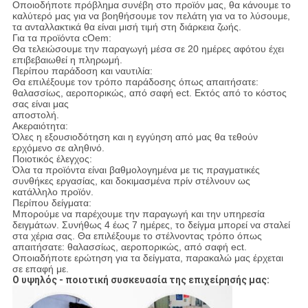
Οποιοδήποτε πρόβλημα συνέβη στο προϊόν μας, θα κάνουμε το
καλύτερό μας για να βοηθήσουμε τον πελάτη για να το λύσουμε,
τα ανταλλακτικά θα είναι μισή τιμή στη διάρκεια ζωής.
Για τα προϊόντα cOem:
Θα τελειώσουμε την παραγωγή μέσα σε 20 ημέρες αφότου έχει
επιβεβαιωθεί η πληρωμή.
Περίπου παράδοση και ναυτιλία:
Θα επιλέξουμε τον τρόπο παράδοσης όπως απαιτήσατε:
θαλασσίως, αεροπορικώς, από σαφή ect. Εκτός από το κόστος
σας είναι μας
αποστολή.
Ακεραιότητα:
Όλες η εξουσιοδότηση και η εγγύηση από μας θα τεθούν
ερχόμενο σε αληθινό.
Ποιοτικός έλεγχος:
Όλα τα προϊόντα είναι βαθμολογημένα με τις πραγματικές
συνθήκες εργασίας, και δοκιμασμένα πρίν στέλνουν ως
κατάλληλο προϊόν.
Περίπου δείγματα:
Μπορούμε να παρέχουμε την παραγωγή και την υπηρεσία
δειγμάτων. Συνήθως 4 έως 7 ημέρες, το δείγμα μπορεί να σταλεί
στα χέρια σας. Θα επιλέξουμε το στέλνοντας τρόπο όπως
απαιτήσατε: θαλασσίως, αεροπορικώς, από σαφή ect.
Οποιαδήποτε ερώτηση για τα δείγματα, παρακαλώ μας έρχεται
σε επαφή με.
Ο υψηλός - ποιοτική συσκευασία της επιχείρησής μας: