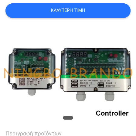
ΚΑΛΎΤΕΡΗ ΤΙΜΉ
SITEMAP
ΠΟΛΙΤΙΚΉ
ΑΠΟΡΡΉΤΟΥ
Περιγραφή προϊόντων