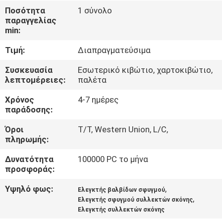
Ποσότητα
1 σύνολο
παραγγελίας
ΈΛΕΓΧΟΣ
min:
ΠΟΙΌΤΗΤΑΣ
Τιμή:
Διαπραγματεύσιμα
ΕΠΙΚΟΙΝΩΝΉΣΤΕ
Συσκευασία
Εσωτερικό κιβώτιο, χαρτοκιβώτιο,
λεπτομέρειες:
παλέτα
ΜΑΖΊ
Χρόνος
4-7 ημέρες
ΜΑΣ
παράδοσης:
Όροι
T/T, Western Union, L/C,
ΖΗΤΉΣΤΕ
πληρωμής:
ΜΙΑ
Δυνατότητα
100000 PC το μήνα
ΠΡΟΣΦΟΡΆ
προσφοράς:
Υψηλό φως:
,
Ελεγκτής βαλβίδων σφυγμού
,
COMPANY
Ελεγκτής σφυγμού συλλεκτών σκόνης
Ελεγκτής συλλεκτών σκόνης
NEWS