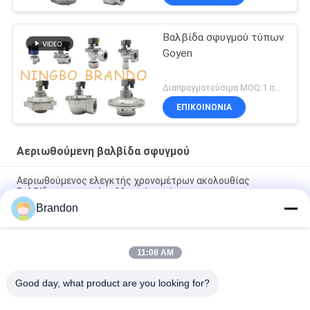
Βαλβίδα σφυγμού τύπων
Goyen
Διαπραγματεύσιμα MOQ:1 σύνολο
ΕΠΙΚΟΙΝΩΝΙΑ
Αεριωθούμενη βαλβίδα σφυγμού
Αεριωθούμενος ελεγκτής χρονομέτρων ακολουθίας
βαλβίδων σφυγμού συλλεκτών σκόνης
Brandon
3/4» αεριωθούμενη βαλβίδα σφυγμού σωστής γωνίας dmf-
ζ-20 BFEC για το συλλέκτη σκόνης
11:08 AM
1» βαλβίδα σωληνοειδών σφυγμού σωστής γωνίας dmf-ζ-25
BFEC για την αφαίρεση σκόνης
Good day, what product are you looking for?
Λαϊκή κατηγορία
Όλα