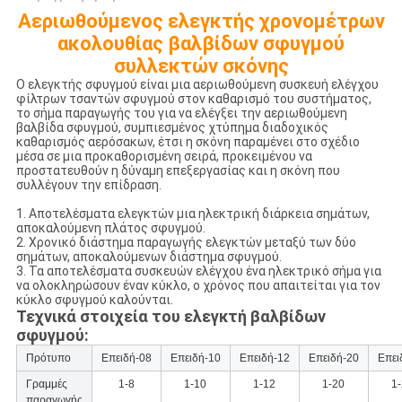
Αεριωθούμενος ελεγκτής χρονομέτρων
ακολουθίας βαλβίδων σφυγμού
συλλεκτών σκόνης
Ο ελεγκτής σφυγμού είναι μια αεριωθούμενη συσκευή ελέγχου
φίλτρων τσαντών σφυγμού στον καθαρισμό του συστήματος,
το σήμα παραγωγής του για να ελέγξει την αεριωθούμενη
βαλβίδα σφυγμού, συμπιεσμένος χτύπημα διαδοχικός
καθαρισμός αερόσακων, έτσι η σκόνη παραμένει στο σχέδιο
μέσα σε μια προκαθορισμένη σειρά, προκειμένου να
προστατευθούν η δύναμη επεξεργασίας και η σκόνη που
συλλέγουν την επίδραση.
1. Αποτελέσματα ελεγκτών μια ηλεκτρική διάρκεια σημάτων,
αποκαλούμενη πλάτος σφυγμού.
2. Χρονικό διάστημα παραγωγής ελεγκτών μεταξύ των δύο
σημάτων, αποκαλούμενων διάστημα σφυγμού.
3. Τα αποτελέσματα συσκευών ελέγχου ένα ηλεκτρικό σήμα για
να ολοκληρώσουν έναν κύκλο, ο χρόνος που απαιτείται για τον
κύκλο σφυγμού καλούνται.
Τεχνικά στοιχεία του ελεγκτή βαλβίδων
σφυγμού:
Πρότυπο
Επειδή-08
Επειδή-10
Επειδή-12
Επειδή-20
Επει
Γραμμές
1-8
1-10
1-12
1-20
1
παραγωγής