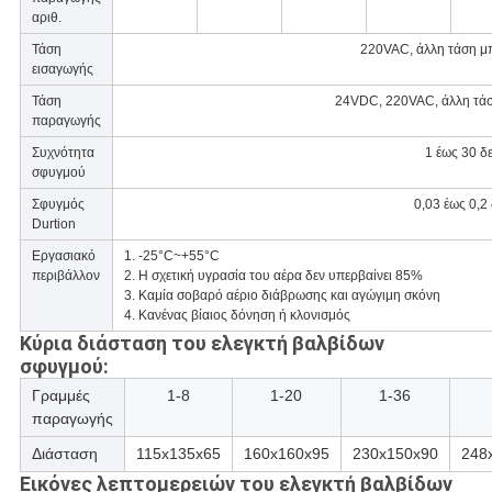
αριθ.
Τάση
220VAC, άλλη τάση μ
εισαγωγής
Τάση
24VDC, 220VAC, άλλη τάσ
παραγωγής
Συχνότητα
1 έως 30 δ
σφυγμού
Σφυγμός
0,03 έως 0,2
Durtion
Εργασιακό
1. -25°C~+55°C
περιβάλλον
2. Η σχετική υγρασία του αέρα δεν υπερβαίνει 85%
3. Καμία σοβαρό αέριο διάβρωσης και αγώγιμη σκόνη
4. Κανένας βίαιος δόνηση ή κλονισμός
Κύρια διάσταση του ελεγκτή βαλβίδων
σφυγμού:
Γραμμές
1-8
1-20
1-36
παραγωγής
Διάσταση
115x135x65
160x160x95
230x150x90
248
Εικόνες λεπτομερειών του ελεγκτή βαλβίδων