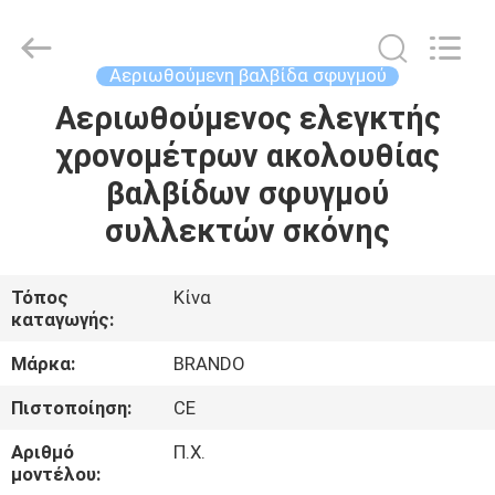
Ningbo
Brando
Hardware
Co.,
Ltd.
Αεριωθούμενη βαλβίδα σφυγμού
All
Rights
Reserved.
Αεριωθούμενος ελεγκτής
ΣΠΊΤΙ
χρονομέτρων ακολουθίας
ΠΡΟΪΌΝΤΑ
βαλβίδων σφυγμού
συλλεκτών σκόνης
ΣΧΕΤΙΚΆ
ΜΕ
Τόπος
Κίνα
καταγωγής:
ΕΜΆΣ
Μάρκα:
BRANDO
ΕΠΙΣΚΈΨΕΙΣ
Πιστοποίηση:
CE
ΣΤΟ
Αριθμό
Π.Χ.
ΕΡΓΟΣΤΆΣΙΟ
μοντέλου: