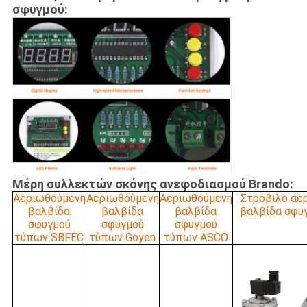
σφυγμού:
Μέρη συλλεκτών σκόνης ανεφοδιασμού Brando:
Αεριωθούμενη
Αεριωθούμενη
Αεριωθούμενη
Στροβιλο αε
βαλβίδα
βαλβίδα
βαλβίδα
βαλβίδα σφυ
σφυγμού
σφυγμού
σφυγμού
τύπων SBFEC
τύπων Goyen
τύπων ASCO