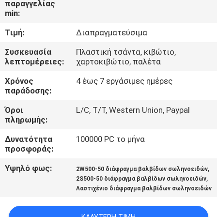
παραγγελίας
min:
ΈΛΕΓΧΟΣ
Τιμή:
Διαπραγματεύσιμα
ΠΟΙΌΤΗΤΑΣ
Συσκευασία
Πλαστική τσάντα, κιβώτιο,
λεπτομέρειες:
χαρτοκιβώτιο, παλέτα
ΕΠΙΚΟΙΝΩΝΉΣΤΕ
Χρόνος
4 έως 7 εργάσιμες ημέρες
ΜΑΖΊ
παράδοσης:
ΜΑΣ
Όροι
L/C, T/T, Western Union, Paypal
πληρωμής:
ΖΗΤΉΣΤΕ
Δυνατότητα
100000 PC το μήνα
ΜΙΑ
προσφοράς:
ΠΡΟΣΦΟΡΆ
Υψηλό φως:
,
2W500-50 διάφραγμα βαλβίδων σωληνοειδών
,
2S500-50 διάφραγμα βαλβίδων σωληνοειδών
Λαστιχένιο διάφραγμα βαλβίδων σωληνοειδών
COMPANY
NEWS