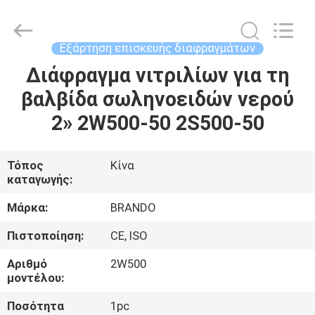
Ningbo
Brando
Hardware
Co.,
Ltd.
Εξάρτηση επισκευής διαφραγμάτων
All
Rights
Reserved.
Διάφραγμα νιτριλίων για τη
ΣΠΊΤΙ
βαλβίδα σωληνοειδών νερού
ΠΡΟΪΌΝΤΑ
2» 2W500-50 2S500-50
ΣΧΕΤΙΚΆ
Τόπος
Κίνα
καταγωγής:
ΜΕ
ΕΜΆΣ
Μάρκα:
BRANDO
Πιστοποίηση:
CE, ISO
ΕΠΙΣΚΈΨΕΙΣ
Αριθμό
2W500
ΣΤΟ
μοντέλου:
ΕΡΓΟΣΤΆΣΙΟ
Ποσότητα
1pc