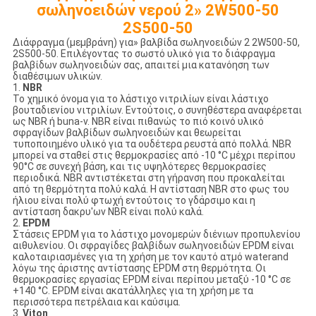
σωληνοειδών νερού 2» 2W500-50
2S500-50
Διάφραγμα (μεμβράνη) για» βαλβίδα σωληνοειδών 2 2W500-50,
2S500-50. Επιλέγοντας το σωστό υλικό για το διάφραγμα
βαλβίδων σωληνοειδών σας, απαιτεί μια κατανόηση των
διαθέσιμων υλικών.
1.
NBR
Το χημικό όνομα για το λάστιχο νιτριλίων είναι λάστιχο
βουταδιενίου νιτριλίων. Εντούτοις, ο συνηθέστερα αναφέρεται
ως NBR ή buna-ν. NBR είναι πιθανώς το πιό κοινό υλικό
σφραγίδων βαλβίδων σωληνοειδών και θεωρείται
τυποποιημένο υλικό για τα ουδέτερα ρευστά από πολλά. NBR
μπορεί να σταθεί στις θερμοκρασίες από -10 °C μέχρι περίπου
90°C σε συνεχή βάση, και τις υψηλότερες θερμοκρασίες
περιοδικά. NBR αντιστέκεται στη γήρανση που προκαλείται
από τη θερμότητα πολύ καλά. Η αντίσταση NBR στο φως του
ήλιου είναι πολύ φτωχή εντούτοις το γδάρσιμο και η
αντίσταση δακρυ'ων NBR είναι πολύ καλά.
2.
EPDM
Στάσεις EPDM για το λάστιχο μονομερών διένιων προπυλενίου
αιθυλενίου. Οι σφραγίδες βαλβίδων σωληνοειδών EPDM είναι
καλοταιριασμένες για τη χρήση με τον καυτό ατμό waterand
λόγω της άριστης αντίστασης EPDM στη θερμότητα. Οι
θερμοκρασίες εργασίας EPDM είναι περίπου μεταξύ -10 °C σε
+140 °C. EPDM είναι ακατάλληλες για τη χρήση με τα
περισσότερα πετρέλαια και καύσιμα.
3.
Viton