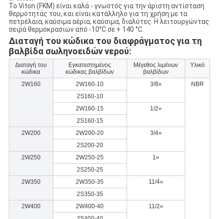
Το Viton (FKM) είναι καλά - γνωστός για την άριστη αντίσταση
θερμότητάς του, και είναι κατάλληλο για τη χρήση με τα
πετρέλαια, καύσιμα αέρια, καύσιμα, διαλύτες. Η λειτουργώντας
σειρά θερμοκρασιών από -10°C σε + 140 °C.
Διαταγή του κώδικα του διαφράγματος για τη
βαλβίδα σωληνοειδών νερού:
Διαταγή του
Εγκατεστημένος
Μέγεθος λιμένων
Υλικό
κώδικα
κώδικας βαλβίδων
βαλβίδων
2W160
2W160-10
3/8»
NBR
2S160-10
2W160-15
1/2»
2S160-15
2W200
2W200-20
3/4»
2S200-20
2W250
2W250-25
1»
2S250-25
2W350
2W350-35
11/4»
2S350-35
2W400
2W400-40
11/2»
2S400-40