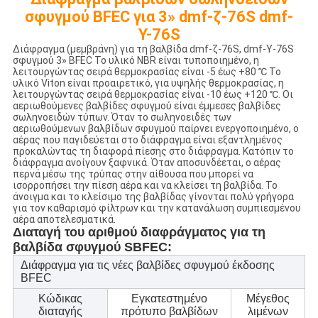
σφυγμού BFEC για 3» dmf-ζ-76S dmf-
Υ-76S
Διάφραγμα (μεμβράνη) για τη βαλβίδα dmf-ζ-76S, dmf-Υ-76S
σφυγμού 3» BFEC Το υλικό NBR είναι τυποποιημένο, η
λειτουργώντας σειρά θερμοκρασίας είναι -5 έως +80 ℃ Το
υλικό Viton είναι προαιρετικό, για υψηλής θερμοκρασίας, η
λειτουργώντας σειρά θερμοκρασίας είναι -10 έως +120 ℃. Οι
αεριωθούμενες βαλβίδες σφυγμού είναι έμμεσες βαλβίδες
σωληνοειδών τύπων. Όταν το σωληνοειδές των
αεριωθούμενων βαλβίδων σφυγμού παίρνει ενεργοποιημένο, ο
αέρας που παγιδεύεται στο διάφραγμα είναι εξαντλημένος
προκαλώντας τη διαφορά πίεσης στο διάφραγμα. Κατόπιν το
διάφραγμα ανοίγουν ξαφνικά. Όταν αποσυνδέεται, ο αέρας
περνά μέσω της τρύπας στην αίθουσα που μπορεί να
ισορροπήσει την πίεση αέρα και να κλείσει τη βαλβίδα. Το
άνοιγμα και το κλείσιμο της βαλβίδας γίνονται πολύ γρήγορα
για τον καθαρισμό φίλτρων και την κατανάλωση συμπιεσμένου
αέρα αποτελεσματικά.
Διαταγή του αριθμού διαφράγματος για τη
βαλβίδα σφυγμού SBFEC:
Διάφραγμα για τις νέες βαλβίδες σφυγμού έκδοσης
BFEC
Κώδικας
Εγκατεστημένο
Μέγεθος
διαταγής
πρότυπο βαλβίδων
λιμένων