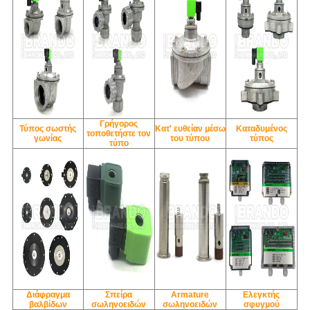
Γρήγορος
Τύπος σωστής
Κατ' ευθείαν μέσω
Καταδυμένος
τοποθετήστε τον
γωνίας
του τύπου
τύπος
τύπο
Διάφραγμα
Σπείρα
Armature
Ελεγκτής
βαλβίδων
σωληνοειδών
σωληνοειδών
σφυγμού