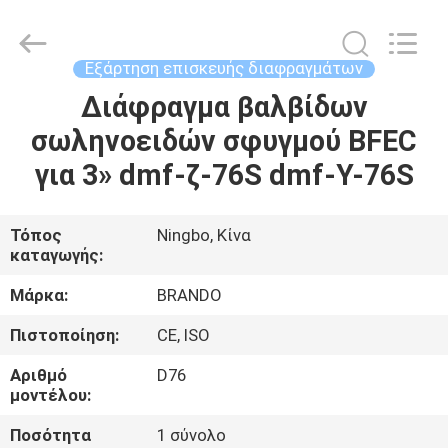
Ningbo
Brando
Hardware
Co.,
Ltd.
Εξάρτηση επισκευής διαφραγμάτων
All
Rights
Reserved.
Διάφραγμα βαλβίδων
ΣΠΊΤΙ
σωληνοειδών σφυγμού BFEC
ΠΡΟΪΌΝΤΑ
για 3» dmf-ζ-76S dmf-Υ-76S
ΣΧΕΤΙΚΆ
Τόπος
Ningbo, Κίνα
καταγωγής:
ΜΕ
ΕΜΆΣ
Μάρκα:
BRANDO
Πιστοποίηση:
CE, ISO
ΕΠΙΣΚΈΨΕΙΣ
Αριθμό
D76
ΣΤΟ
μοντέλου:
ΕΡΓΟΣΤΆΣΙΟ
Ποσότητα
1 σύνολο