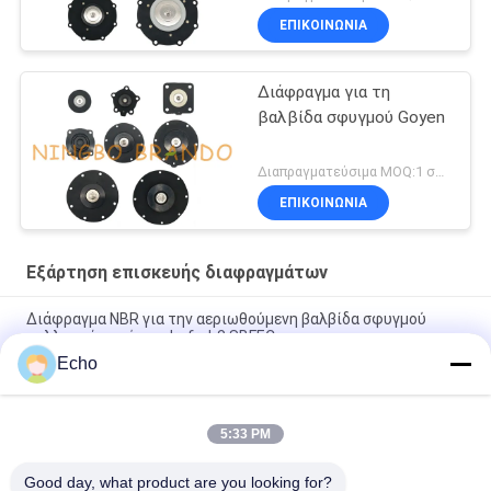
ΕΠΙΚΟΙΝΩΝΙΑ
Διάφραγμα για τη
βαλβίδα σφυγμού Goyen
Διαπραγματεύσιμα MOQ:1 σύνολο
ΕΠΙΚΟΙΝΩΝΙΑ
Εξάρτηση επισκευής διαφραγμάτων
Διάφραγμα NBR για την αεριωθούμενη βαλβίδα σφυγμού
συλλεκτών σκόνης dmf-zl-β SBFEC
Echo
Διάφραγμα για την αεριωθούμενη βαλβίδα 3/4» dmf-ζ-20
dmf-ZM-20 σφυγμού BFEC
5:33 PM
Διάφραγμα για τη βαλβίδα 1 σφυγμού SBFEC» dmf-ζ-25 dmf-
ZM-25 dmf-Υ-25
Good day, what product are you looking for?