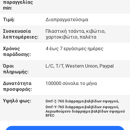
παραγγελίας
min:
ΈΛΕΓΧΟΣ
Τιμή:
Διαπραγματεύσιμα
ΠΟΙΌΤΗΤΑΣ
Συσκευασία
Πλαστική τσάντα, κιβώτιο,
λεπτομέρειες:
χαρτοκιβώτιο, παλέτα
ΕΠΙΚΟΙΝΩΝΉΣΤΕ
Χρόνος
4 έως 7 εργάσιμες ημέρες
ΜΑΖΊ
παράδοσης:
ΜΑΣ
Όροι
L/C, T/T, Western Union, Paypal
πληρωμής:
ΖΗΤΉΣΤΕ
Δυνατότητα
100000 σύνολα το μήνα
ΜΙΑ
προσφοράς:
ΠΡΟΣΦΟΡΆ
Υψηλό φως:
,
Dmf-ζ-76S διάφραγμα βαλβίδων σφυγμού
,
Dmf-Υ-76S διάφραγμα βαλβίδων σφυγμού
Αεριωθούμενο διάφραγμα βαλβίδων σφυγμού
BFEC
COMPANY
NEWS