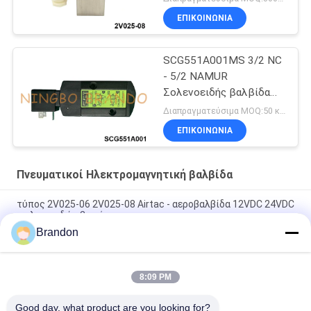
ΕΠΙΚΟΙΝΩΝΙΑ
SCG551A001MS 3/2 NC
- 5/2 NAMUR
Σολενοειδής βαλβίδα
24VDC 115VAC 230VAC
Διαπραγματεύσιμα MOQ:50 κομμάτια
ΕΠΙΚΟΙΝΩΝΙΑ
Πνευματικοί Ηλεκτρομαγνητική βαλβίδα
τύπος 2V025-06 2V025-08 Airtac - αεροβαλβίδα 12VDC 24VDC
σωληνοειδών 2 τρόπων
Brandon
Τύπος Airtac - αεροβαλβίδα 2V025-06 2V025-08 24V 220V
σωληνοειδών 2/2 τρόπος
8:09 PM
τύπος 3 αεροβαλβίδα 1/8» 12V 24V 110V 220V 3V1-06 Airtac
σωληνοειδών τρόπων
Good day, what product are you looking for?