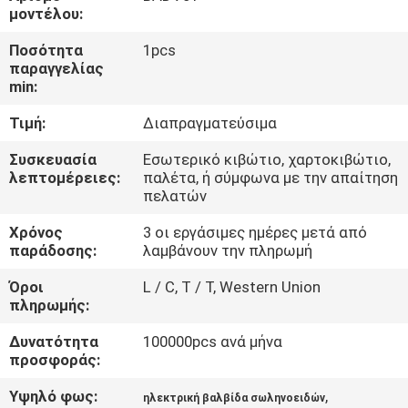
μοντέλου:
ΈΛΕΓΧΟΣ
Ποσότητα
1pcs
παραγγελίας
ΠΟΙΌΤΗΤΑΣ
min:
Τιμή:
Διαπραγματεύσιμα
ΕΠΙΚΟΙΝΩΝΉΣΤΕ
ΜΑΖΊ
Συσκευασία
Εσωτερικό κιβώτιο, χαρτοκιβώτιο,
λεπτομέρειες:
παλέτα, ή σύμφωνα με την απαίτηση
ΜΑΣ
πελατών
Χρόνος
3 οι εργάσιμες ημέρες μετά από
ΖΗΤΉΣΤΕ
παράδοσης:
λαμβάνουν την πληρωμή
ΜΙΑ
Όροι
L / C, T / T, Western Union
πληρωμής:
ΠΡΟΣΦΟΡΆ
Δυνατότητα
100000pcs ανά μήνα
προσφοράς:
COMPANY
Υψηλό φως:
,
NEWS
ηλεκτρική βαλβίδα σωληνοειδών