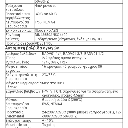
50/60HZ
Τρέχουσα
4mA μέγιστο
κατανάλωση
Προστασία του
-40℃ σε 60 ℃
περιβάλλοντος
Λειτουργούσα
IP65, NEMA4
θερμοκρασία
Υλικό κατοικίας
Πλαστικό ABS
Σύνδεση
DIN43650A/ISO4400
Δείκτες
1 οδηγήσεων (κίτρινων), ένδειξη ON/OFF
Πρότυπα σχεδίου
VDE01 10C
Αυτόματη βαλβίδα αγωγών
Αριθμός βαλβίδων
BADV01-1/4, BADV01-3/8, BADV01-1/2
Τύπος
2/2 τρόπος άμεσα ενεργών
In/Out λιμένες
1/4», 3/8», 1/2»
Μέγιστη πίεση
16 φραγμός, 40 φραγμός, φραγμός 80
εργασίας
Ελάχιστη/ανώτατη
2℃/55℃
θερμοκρασία
Μέγιστη θερμοκρασία
Μέγιστο 90℃
μέσων
Σφραγίδες βαλβίδων
FPM, VITON, σφραγίδες για το σφυρηλατημένο
ορείχαλκο, στόμιο 4.5mm
Μόνωση
Θερμική ομάδα Χ (200℃)
Λειτουργούσα
IP65, NEMA4
θερμοκρασία
Προστασία
24-230v AC/DC (380V μπορεί να προσφερθεί), 12-
Eviromental
-380v AC/DC 50/60HZ
Επιλογές τάσης
+ - 10%
Mountable σε
Τυχαίος