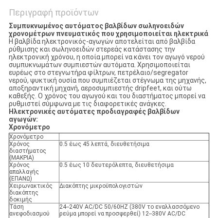
Περιγραφή προϊόντων
Συμπυκνωμένος αυτόματος βαλβίδων σωληνοειδών
χρονομέτρων πνευματικός που χρησιμοποιείται ηλεκτρικά
Η βαλβίδα ηλεκτρονικός-αγωγών αποτελείται από βαλβίδα
ρύθμισης και σωληνοειδών στερεάς κατάστασης την
ηλεκτρονική χρόνου, η οποία μπορεί να κάνει τον αγωγό νερού
συμπυκνωμάτων συμπιεστών αυτόματα. Χρησιμοποιείται
ευρέως στο στεγνωτήρα φίλτρων, πετρέλαιο/segregator
νερού, ψυκτική ουσία που συμπιέζεται στέγνωμα της μηχανής,
αποξηραντική μηχανή, αεροσυμπιεστής dripfeet, και ούτω
καθεξής. Ο χρόνος του αγωγού και του διαστήματος μπορεί να
ρυθμιστεί σύμφωνα με τις διαφορετικές ανάγκες.
Ηλεκτρονικές αυτόματες προδιαγραφές βαλβίδων
αγωγών:
Χρονόμετρο
Χρονόμετρο
Χρόνος
0.5 έως 45 λεπτά, διευθετήσιμα
διαστήματος
(ΜΑΚΡΙΑ)
Χρόνος
0.5 έως 10 δευτερόλεπτα, διευθετήσιμα
απαλλαγής
(ΕΠΑΝΩ)
Χειρωνακτικός
Διακόπτης μικροϋπολογιστών
διακόπτης
δοκιμής
Τάση
24--240V AC/DC 50/60HZ (380V το εναλλασσόμενο
ανεφοδιασμού
ρεύμα μπορεί να προσφερθεί) 12--380V AC/DC