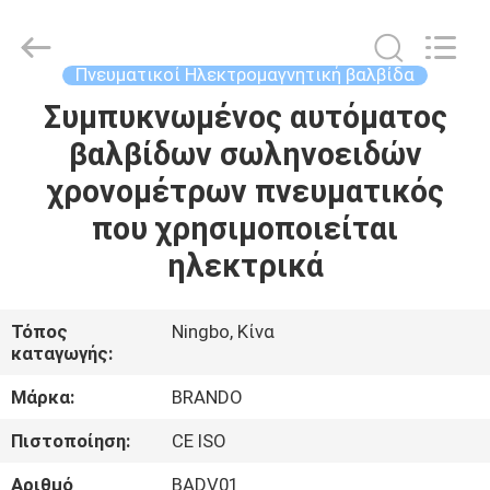
Ningbo
Brando
Hardware
Co.,
Ltd.
Πνευματικοί Ηλεκτρομαγνητική βαλβίδα
All
Rights
Reserved.
Συμπυκνωμένος αυτόματος
ΣΠΊΤΙ
βαλβίδων σωληνοειδών
ΠΡΟΪΌΝΤΑ
χρονομέτρων πνευματικός
που χρησιμοποιείται
ΣΧΕΤΙΚΆ
ηλεκτρικά
ΜΕ
ΕΜΆΣ
Τόπος
Ningbo, Κίνα
καταγωγής:
ΕΠΙΣΚΈΨΕΙΣ
Μάρκα:
BRANDO
ΣΤΟ
Πιστοποίηση:
CE ISO
ΕΡΓΟΣΤΆΣΙΟ
Αριθμό
BADV01