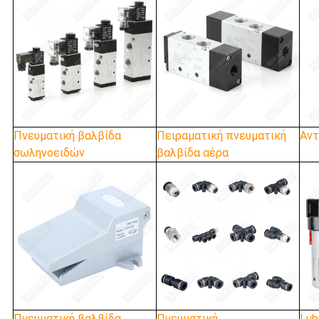
Πνευματική βαλβίδα
Πειραματική πνευματική
Αντ
σωληνοειδών
βαλβίδα αέρα
Πνευματική βαλβίδα
Πνευματική
Lub