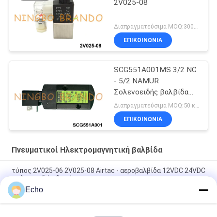
2V025-08
Διαπραγματεύσιμα MOQ:300pcs
ΕΠΙΚΟΙΝΩΝΙΑ
SCG551A001MS 3/2 NC
- 5/2 NAMUR
Σολενοειδής βαλβίδα
24VDC 115VAC 230VAC
Διαπραγματεύσιμα MOQ:50 κομμάτια
ΕΠΙΚΟΙΝΩΝΙΑ
Πνευματικοί Ηλεκτρομαγνητική βαλβίδα
τύπος 2V025-06 2V025-08 Airtac - αεροβαλβίδα 12VDC 24VDC
σωληνοειδών 2 τρόπων
Echo
Τύπος Airtac - αεροβαλβίδα 2V025-06 2V025-08 24V 220V
σωληνοειδών 2/2 τρόπος