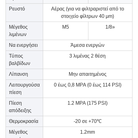
Ρευστό
Αέρας (για να φιλτραριστεί από το
στοιχείο φίλτρων 40 μm)
Μέγεθος
M5
1/8»
λιμένων
Να ενεργήσει
Άμεσα ενεργών
Τύπος
3 λιμένας 2 θέση
βαλβίδων
Λίπανση
Μην απαιτημένος
Λειτουργούσα
0 έως 0,8 MPA (0 έως 114 PSI)
πίεση
Πίεση
1.2 MPA (175 PSI)
απόδειξης
Θερμοκρασία
-20 σε +70℃
Μέγεθος
1.2mm