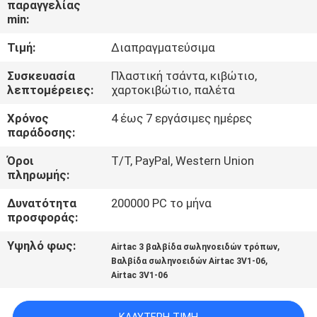
παραγγελίας
min:
ΈΛΕΓΧΟΣ
Τιμή:
Διαπραγματεύσιμα
ΠΟΙΌΤΗΤΑΣ
Συσκευασία
Πλαστική τσάντα, κιβώτιο,
λεπτομέρειες:
χαρτοκιβώτιο, παλέτα
ΕΠΙΚΟΙΝΩΝΉΣΤΕ
Χρόνος
4 έως 7 εργάσιμες ημέρες
ΜΑΖΊ
παράδοσης:
ΜΑΣ
Όροι
T/T, PayPal, Western Union
πληρωμής:
ΖΗΤΉΣΤΕ
Δυνατότητα
200000 PC το μήνα
ΜΙΑ
προσφοράς:
ΠΡΟΣΦΟΡΆ
Υψηλό φως:
,
Airtac 3 βαλβίδα σωληνοειδών τρόπων
,
Βαλβίδα σωληνοειδών Airtac 3V1-06
Airtac 3V1-06
COMPANY
NEWS