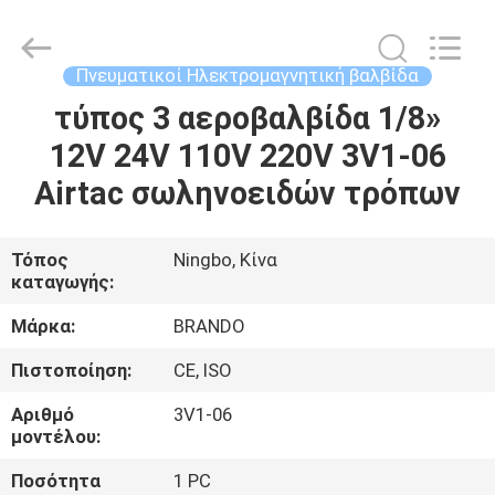
Ningbo
Brando
Hardware
Co.,
Ltd.
Πνευματικοί Ηλεκτρομαγνητική βαλβίδα
All
Rights
Reserved.
τύπος 3 αεροβαλβίδα 1/8»
ΣΠΊΤΙ
12V 24V 110V 220V 3V1-06
ΠΡΟΪΌΝΤΑ
Airtac σωληνοειδών τρόπων
ΣΧΕΤΙΚΆ
Τόπος
Ningbo, Κίνα
καταγωγής:
ΜΕ
ΕΜΆΣ
Μάρκα:
BRANDO
Πιστοποίηση:
CE, ISO
ΕΠΙΣΚΈΨΕΙΣ
Αριθμό
3V1-06
ΣΤΟ
μοντέλου:
ΕΡΓΟΣΤΆΣΙΟ
Ποσότητα
1 PC