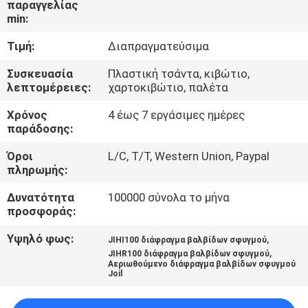
παραγγελίας
min:
ΈΛΕΓΧΟΣ
Τιμή:
Διαπραγματεύσιμα
ΠΟΙΌΤΗΤΑΣ
Συσκευασία
Πλαστική τσάντα, κιβώτιο,
λεπτομέρειες:
χαρτοκιβώτιο, παλέτα
ΕΠΙΚΟΙΝΩΝΉΣΤΕ
Χρόνος
4 έως 7 εργάσιμες ημέρες
ΜΑΖΊ
παράδοσης:
ΜΑΣ
Όροι
L/C, T/T, Western Union, Paypal
πληρωμής:
ΖΗΤΉΣΤΕ
Δυνατότητα
100000 σύνολα το μήνα
ΜΙΑ
προσφοράς:
ΠΡΟΣΦΟΡΆ
Υψηλό φως:
,
JIHI100 διάφραγμα βαλβίδων σφυγμού
,
JIHR100 διάφραγμα βαλβίδων σφυγμού
Αεριωθούμενο διάφραγμα βαλβίδων σφυγμού
Joil
COMPANY
NEWS