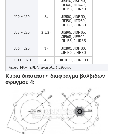
JISI40, JISR40,
JIFI40, JIFR40,
JIHI40, JIHR40
J50 + J20
2»
JISI50, JISR50,
JIFI50, JIFR50,
JIHI50, JIHR50
J65 + J20
2 1/2»
JISI65, JISR65,
JIFI65, JIFR65,
JIHI65, JIHR65
J80 + J20
3»
JISI80, JISR80,
JIHI80, JIHR80
J100 + J20
4»
JIHI100, JIHR100
Άκρες: FKM, EPDM είναι όλα διαθέσιμο.
Κύρια διάσταση» διάφραγμα βαλβίδων
σφυγμού 4: