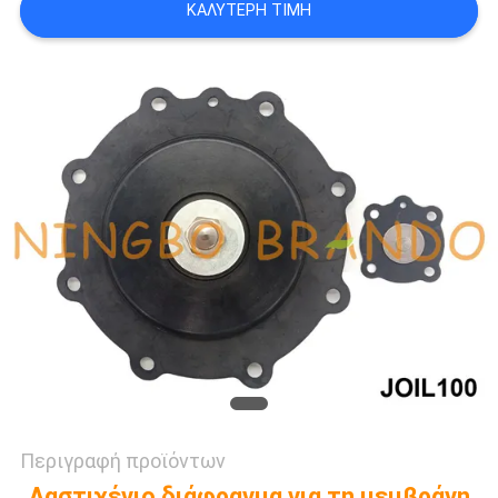
ΚΑΛΎΤΕΡΗ ΤΙΜΉ
SITEMAP
ΠΟΛΙΤΙΚΉ
ΑΠΟΡΡΉΤΟΥ
Περιγραφή προϊόντων
Λαστιχένιο διάφραγμα για τη μεμβράνη