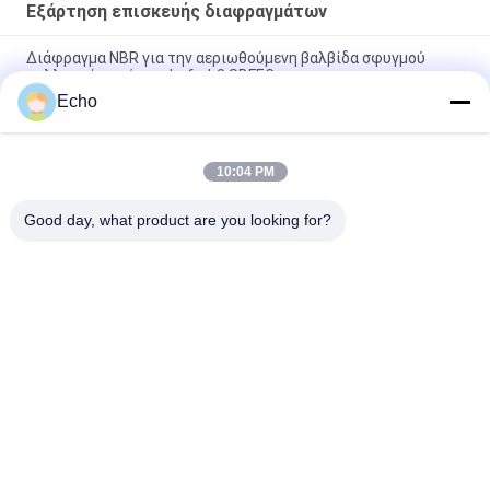
Εξάρτηση επισκευής διαφραγμάτων
Διάφραγμα NBR για την αεριωθούμενη βαλβίδα σφυγμού
συλλεκτών σκόνης dmf-zl-β SBFEC
Echo
Διάφραγμα για την αεριωθούμενη βαλβίδα 3/4» dmf-ζ-20
dmf-ZM-20 σφυγμού BFEC
10:04 PM
Διάφραγμα για τη βαλβίδα 1 σφυγμού SBFEC» dmf-ζ-25 dmf-
ZM-25 dmf-Υ-25
Good day, what product are you looking for?
Λαϊκή κατηγορία
Όλα
Πνευματική 
Πνευματική 
Βαλβίδα Κυλίνδρων
Βαλβίδα Σφυγμού
Πνευματικοί 
Σπείρα Βαλβίδων 
Ηλεκτρομαγνητική 
Σωληνοειδών
Βαλβίδα
Armature Βαλβίδων 
Αεριωθούμενη 
Σωληνοειδών
Βαλβίδα Σφυγμού