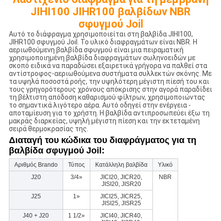
JIHI100 JIHR100 βαλβίδων NBR
σφυγμού Joil
Αυτό το διάφραγμα χρησιμοποιείται στη βαλβίδα JIHI100,
JIHR100 σφυγμού Joil. Το υλικό διαφραγμάτων είναι NBR. Η
αεριωθούμενη βαλβίδα σφυγμού είναι μια πειραματική
χρησιμοποιημένη βαλβίδα διαφραγμάτων σωληνοειδών με
σκοπό ειδικά να παραδώσει εξαιρετικά γρήγορα να παλθεί στα
αντίστροφος-αεριωθούμενα συστήματα συλλεκτών σκόνης. Με
τα υψηλά ποσοστά ροής, την υψηλότερη μέγιστη πίεσή του και
τους γρηγορότερους χρόνους απόκρισης στην αγορά παραδίδει
τη βέλτιστη απόδοση καθαρισμού φίλτρων, χρησιμοποιώντας
το σημαντικά λιγότερο αέρα. Αυτό οδηγεί στην ενέργεια -
αποταμίευση για το χρήστη. Η βαλβίδα αντιπροσωπεύει έξω τη
μακράς διαρκείας, υψηλή μέγιστη πίεση και την εκτεταμένη
σειρά θερμοκρασίας της.
Διαταγή του κώδικα του διαφράγματος για τη
βαλβίδα σφυγμού Joil:
Αριθμός Brando
Τύπος
Κατάλληλη βαλβίδα
Υλικό
J20
3/4»
JICI20, JICR20,
NBR
JISI20, JISR20
J25
1»
JICI25, JICR25,
JISI25, JISR25
J40 + J20
1 1/2»
JICI40, JICR40,