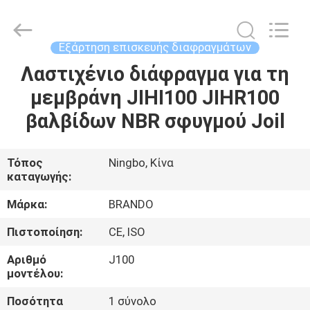
Ningbo
Brando
Hardware
Co.,
Ltd.
Εξάρτηση επισκευής διαφραγμάτων
All
Rights
Reserved.
Λαστιχένιο διάφραγμα για τη
ΣΠΊΤΙ
μεμβράνη JIHI100 JIHR100
ΠΡΟΪΌΝΤΑ
βαλβίδων NBR σφυγμού Joil
ΣΧΕΤΙΚΆ
Τόπος
Ningbo, Κίνα
καταγωγής:
ΜΕ
ΕΜΆΣ
Μάρκα:
BRANDO
Πιστοποίηση:
CE, ISO
ΕΠΙΣΚΈΨΕΙΣ
Αριθμό
J100
ΣΤΟ
μοντέλου:
ΕΡΓΟΣΤΆΣΙΟ
Ποσότητα
1 σύνολο