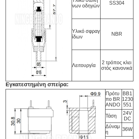
Υλικό σωλή
SS304
νων οδηγών
Υλικό σφραγ
NBR
ίδων
2 τρόπος κλει
Λειτουργία
στός κανονικά
Εγκατεστημένη σπείρα:
Πρότυ
BB1
πο BR
1230
ANDO
551
24V
Τάση
DC
Δύναμ
36W
η