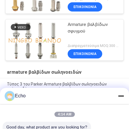
ΕΠΙΚΟΙΝΩΝΙΑ
Armature βαλβίδων
σφυγμού
Διαπραγματεύσιμα MOQ:300 σετ
ΕΠΙΚΟΙΝΩΝΙΑ
armature βαλβίδων σωληνοειδών
Τύπος 3 του Parker Armature βαλβίδων σωληνοειδών
τρόπων δύτης για τη μηχανή καφέ
Echo
Armature 18721 18724 βαλβίδων σωληνοειδών πενών Henny
17120 17121 29515 29547
4:14 AM
2 Armature βαλβίδων σωληνοειδών τρόπων σωλήνας 2V025-
06 2V025-08 2P025-06 2P025-08
Good day, what product are you looking for?