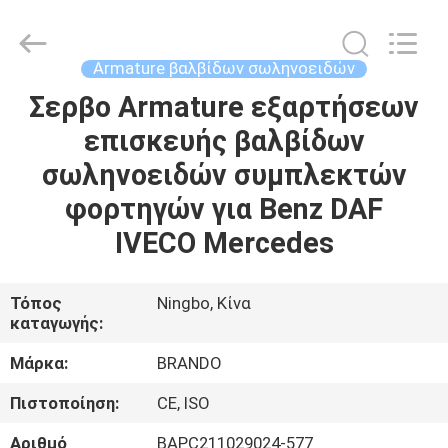
Ningbo
Brando
Hardware
Co.,
Ltd.
Armature βαλβίδων σωληνοειδών
All
Rights
Reserved.
Σερβο Armature εξαρτήσεων
ΣΠΊΤΙ
επισκευής βαλβίδων
ΠΡΟΪΌΝΤΑ
σωληνοειδών συμπλεκτών
φορτηγών για Benz DAF
ΣΧΕΤΙΚΆ
IVECO Mercedes
ΜΕ
ΕΜΆΣ
Τόπος
Ningbo, Κίνα
καταγωγής:
ΕΠΙΣΚΈΨΕΙΣ
Μάρκα:
BRANDO
ΣΤΟ
Πιστοποίηση:
CE, ISO
ΕΡΓΟΣΤΆΣΙΟ
Αριθμό
BAPC211029024-577