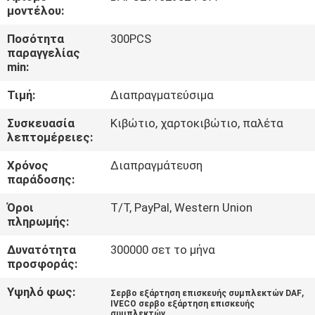
μοντέλου:
ΈΛΕΓΧΟΣ
Ποσότητα
300PCS
παραγγελίας
ΠΟΙΌΤΗΤΑΣ
min:
Τιμή:
Διαπραγματεύσιμα
ΕΠΙΚΟΙΝΩΝΉΣΤΕ
ΜΑΖΊ
Συσκευασία
Κιβώτιο, χαρτοκιβώτιο, παλέτα
λεπτομέρειες:
ΜΑΣ
Χρόνος
Διαπραγμάτευση
παράδοσης:
ΖΗΤΉΣΤΕ
Όροι
T/T, PayPal, Western Union
ΜΙΑ
πληρωμής:
ΠΡΟΣΦΟΡΆ
Δυνατότητα
300000 σετ το μήνα
προσφοράς:
COMPANY
Υψηλό φως:
,
Σερβο εξάρτηση επισκευής συμπλεκτών DAF
IVECO σερβο εξάρτηση επισκευής
NEWS
συμπλεκτών