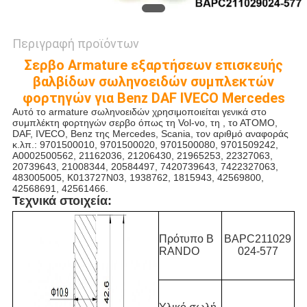
Περιγραφή προϊόντων
Σερβο Armature εξαρτήσεων επισκευής
βαλβίδων σωληνοειδών συμπλεκτών
φορτηγών για Benz DAF IVECO Mercedes
Αυτό το armature σωληνοειδών χρησιμοποιείται γενικά στο
συμπλέκτη φορτηγών σερβο όπως τη Vol-vo, τη , το ΑΤΟΜΟ,
DAF, IVECO, Benz της Mercedes, Scania, τον αριθμό αναφοράς
κ.λπ.: 9701500010, 9701500020, 9701500080, 9701509242,
A0002500562, 21162036, 21206430, 21965253, 22327063,
20739643, 21008344, 20584497, 7420739643, 7422327063,
483005005, K013727N03, 1938762, 1815943, 42569800,
42568691, 42561466.
Τεχνικά στοιχεία:
Πρότυπο B
BAPC211029
RANDO
024-577