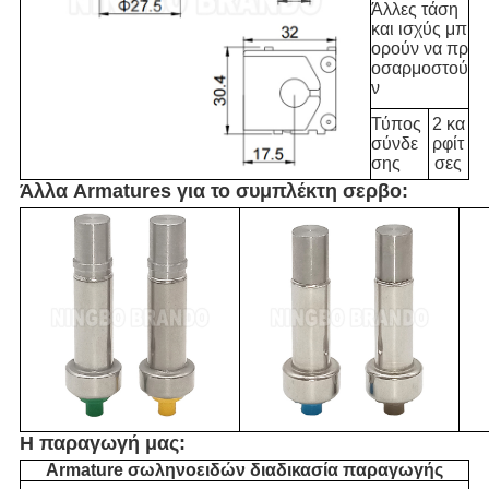
Άλλες τάση
και ισχύς μπ
ορούν να πρ
οσαρμοστού
ν
Τύπος
2 κα
σύνδε
ρφίτ
σης
σες
Άλλα Armatures για το συμπλέκτη σερβο:
Η παραγωγή μας:
Armature σωληνοειδών διαδικασία παραγωγής