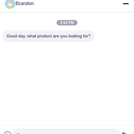
Brandon
Υδραυλική σπείρα 220VAC 110VAC 24VDC 12VDC 26W
σωληνοειδών τύπων της EVI 3P/16 AMISCO
9:02 PM
Καθαρή αντίστροφη όσμωση 6.35mm νερού πλαστική RO
βαλβίδα σωληνοειδών βουλωμάτων
Good day, what product are you looking for?
Λαϊκή κατηγορία
Όλα
Πνευματική 
Πνευματική 
Βαλβίδα Κυλίνδρων
Βαλβίδα Σφυγμού
Πνευματικοί 
Σπείρα Βαλβίδων 
Ηλεκτρομαγνητική 
Σωληνοειδών
Βαλβίδα
Armature Βαλβίδων 
Αεριωθούμενη 
Σωληνοειδών
Βαλβίδα Σφυγμού
Βαλβίδα 
Πνευματικές 
Σωληνοειδών 
Συναρμολογήσεις 
Ψύξης
Μανικών