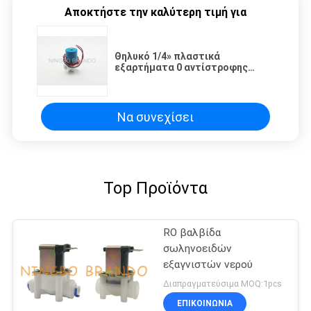
Αποκτήστε την καλύτερη τιμή για
Θηλυκό 1/4» πλαστικά
εξαρτήματα 0 αντίστροφης
όσμωσης βαλβίδων σωληνοειδών
- 120PSI
Να συνεχίσει
Top Προϊόντα
RO βαλβίδα
σωληνοειδών
εξαγνιστών νερού
Διαπραγματεύσιμα MOQ:1pcs
ΕΠΙΚΟΙΝΩΝΙΑ