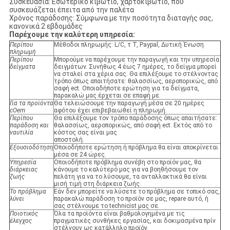
Συσκευασία: Εσωτερικό κιβώτιο, χαρτοκιβώτιο, που
συσκευάζεται έπειτα από την παλέτα
Χρόνος παράδοσης: Σύμφωνα με την ποσότητα διαταγής σας,
κανονικά 2 εβδομάδες
Παρέχουμε την καλύτερη υπηρεσία:
Περίπου
Μέθοδοι πληρωμής: L/C, τ Τ, Paypal, Δυτική Ένωση
πληρωμή
Περίπου
Μπορούμε να παρέχουμε την παραγωγή και την υπηρεσία
δείγματα
δειγμάτων. Συνήθως 4 έως 7 ημέρες, το δείγμα μπορεί
να σταλεί στα χέρια σας. Θα επιλέξουμε το στέλνοντας
τρόπο όπως απαιτήσατε: θαλασσίως, αεροπορικώς, από
σαφή ect. Οποιαδήποτε ερώτηση για τα δείγματα,
παρακαλώ μας έρχεται σε επαφή με.
Για τα προϊόντα
Θα τελειώσουμε την παραγωγή μέσα σε 20 ημέρες
cOem
αφότου έχει επιβεβαιωθεί η πληρωμή.
Περίπου
Θα επιλέξουμε τον τρόπο παράδοσης όπως απαιτήσατε:
παράδοση και
θαλασσίως, αεροπορικώς, από σαφή ect. Εκτός από το
ναυτιλία
κόστος σας είναι μας
αποστολή.
Εξουσιοδότηση
Οποιοδήποτε ερώτηση ή πρόβλημα θα είναι αποκρίνεται
μέσα σε 24 ώρες.
Υπηρεσία
Οποιοδήποτε πρόβλημα συνέβη στο προϊόν μας, θα
διάρκειας
κάνουμε το καλύτερό μας για να βοηθήσουμε τον
ζωής
πελάτη για να το λύσουμε, τα ανταλλακτικά θα είναι
μισή τιμή στη διάρκεια ζωής.
Το πρόβλημα
Εάν δεν μπορείτε να λύσετε το πρόβλημα σε τοπικό σας,
λύνει
παρακαλώ παράδοση το προϊόν σε μας, repare αυτό, ή
σας στέλνουμε το technicist μας σε.
Ποιοτικός
Όλα τα προϊόντα είναι βαθμολογημένα με τις
έλεγχος
πραγματικές συνθήκες εργασίας, και δοκιμασμένα πρίν
στέλνουν ως κατάλληλο προϊόν.