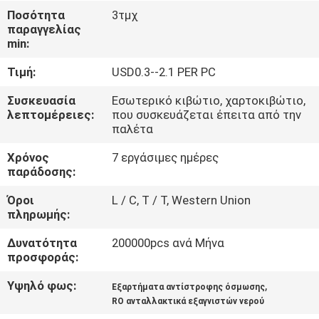
Ποσότητα
3τμχ
παραγγελίας
ΈΛΕΓΧΟΣ
min:
ΠΟΙΌΤΗΤΑΣ
Τιμή:
USD0.3--2.1 PER PC
ΕΠΙΚΟΙΝΩΝΉΣΤΕ
Συσκευασία
Εσωτερικό κιβώτιο, χαρτοκιβώτιο,
λεπτομέρειες:
που συσκευάζεται έπειτα από την
ΜΑΖΊ
παλέτα
ΜΑΣ
Χρόνος
7 εργάσιμες ημέρες
παράδοσης:
ΖΗΤΉΣΤΕ
Όροι
L / C, T / T, Western Union
πληρωμής:
ΜΙΑ
ΠΡΟΣΦΟΡΆ
Δυνατότητα
200000pcs ανά Μήνα
προσφοράς:
Υψηλό φως:
,
COMPANY
Εξαρτήματα αντίστροφης όσμωσης
RO ανταλλακτικά εξαγνιστών νερού
NEWS