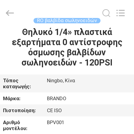
Ningbo
Brando
Hardware
Co.,
Ltd.
RO βαλβίδα σωληνοειδών
All
Rights
Reserved.
Θηλυκό 1/4» πλαστικά
ΣΠΊΤΙ
εξαρτήματα 0 αντίστροφης
ΠΡΟΪΌΝΤΑ
όσμωσης βαλβίδων
σωληνοειδών - 120PSI
ΣΧΕΤΙΚΆ
ΜΕ
Τόπος
Ningbo, Κίνα
καταγωγής:
ΕΜΆΣ
Μάρκα:
BRANDO
ΕΠΙΣΚΈΨΕΙΣ
Πιστοποίηση:
CE ISO
ΣΤΟ
Αριθμό
BPV001
ΕΡΓΟΣΤΆΣΙΟ
μοντέλου: