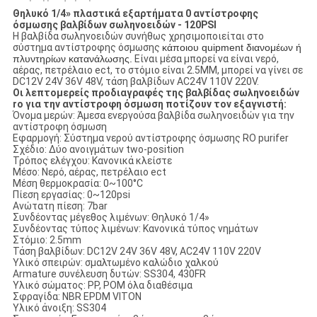
Θηλυκό 1/4» πλαστικά εξαρτήματα 0 αντίστροφης
όσμωσης βαλβίδων σωληνοειδών - 120PSI
Η βαλβίδα σωληνοειδών συνήθως χρησιμοποιείται στο
σύστημα αντίστροφης όσμωσης
κάποιου quipment διανομέων ή
πλυντηρίων κατανάλωσης.
Είναι μέσα μπορεί να είναι νερό,
αέρας, πετρέλαιο ect, το στόμιο είναι 2.5MM, μπορεί να γίνει σε
DC12V 24V 36V 48V, τάση βαλβίδων AC24V 110V 220V.
Οι λεπτομερείς προδιαγραφές της βαλβίδας σωληνοειδών
ro για την αντίστροφη όσμωση ποτίζουν τον εξαγνιστή:
Όνομα μερών: Άμεσα ενεργούσα βαλβίδα σωληνοειδών για την
αντίστροφη όσμωση
Εφαρμογή: Σύστημα νερού αντίστροφης όσμωσης RO purifer
Σχέδιο: Δύο ανοιγμάτων two-position
Τρόπος ελέγχου: Κανονικά κλείστε
Μέσο: Νερό, αέρας, πετρέλαιο ect
Μέση θερμοκρασία: 0~100°C
Πίεση εργασίας: 0~120psi
Ανώτατη πίεση: 7bar
Συνδέοντας μέγεθος λιμένων: Θηλυκό 1/4»
Συνδέοντας τύπος λιμένων: Κανονικά τύπος νημάτων
Στόμιο: 2.5mm
Τάση βαλβίδων: DC12V 24V 36V 48V, AC24V 110V 220V
Υλικό σπειρών: σμαλτωμένο καλώδιο χαλκού
Armature συνέλευση δυτών: SS304, 430FR
Υλικό σώματος: PP, POM όλα διαθέσιμα
Σφραγίδα: NBR EPDM VITON
Υλικό άνοιξη: SS304