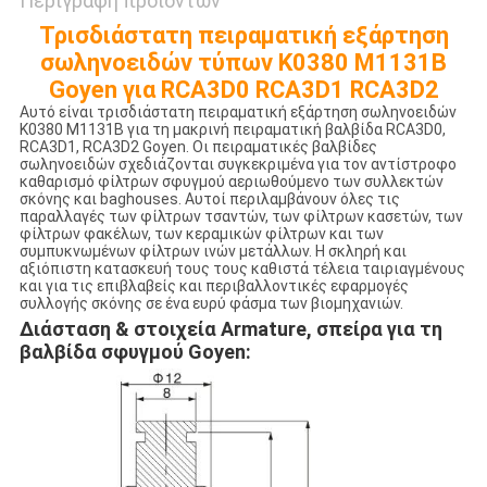
Περιγραφή προϊόντων
Τρισδιάστατη πειραματική εξάρτηση
σωληνοειδών τύπων K0380 M1131B
Goyen για RCA3D0 RCA3D1 RCA3D2
Αυτό είναι τρισδιάστατη πειραματική εξάρτηση σωληνοειδών
K0380 M1131B για τη μακρινή πειραματική βαλβίδα RCA3D0,
RCA3D1, RCA3D2 Goyen. Οι πειραματικές βαλβίδες
σωληνοειδών σχεδιάζονται συγκεκριμένα για τον αντίστροφο
καθαρισμό φίλτρων σφυγμού αεριωθούμενο των συλλεκτών
σκόνης και baghouses. Αυτοί περιλαμβάνουν όλες τις
παραλλαγές των φίλτρων τσαντών, των φίλτρων κασετών, των
φίλτρων φακέλων, των κεραμικών φίλτρων και των
συμπυκνωμένων φίλτρων ινών μετάλλων. Η σκληρή και
αξιόπιστη κατασκευή τους τους καθιστά τέλεια ταιριαγμένους
και για τις επιβλαβείς και περιβαλλοντικές εφαρμογές
συλλογής σκόνης σε ένα ευρύ φάσμα των βιομηχανιών.
Διάσταση & στοιχεία Armature, σπείρα για τη
βαλβίδα σφυγμού Goyen: