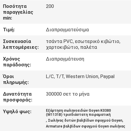
Ποσότητα
200
παραγγελίας
ΈΛΕΓΧΟΣ
min:
ΠΟΙΌΤΗΤΑΣ
Τιμή:
Διαπραγματεύσιμα
ΕΠΙΚΟΙΝΩΝΉΣΤΕ
Συσκευασία
τσάντα PVC, εσωτερικό κιβώτιο,
λεπτομέρειες:
χαρτοκιβώτιο, παλέτα
ΜΑΖΊ
Χρόνος
Διαπραγμάτευση
ΜΑΣ
παράδοσης:
Όροι
L/C, T/T, Western Union, Paypal
ΖΗΤΉΣΤΕ
πληρωμής:
ΜΙΑ
Δυνατότητα
300000 σετ το μήνα
ΠΡΟΣΦΟΡΆ
προσφοράς:
Υψηλό φως:
Εξάρτηση σωληνοειδών Goyen K0380
(M1131B) τρισδιάστατη πειραματική
COMPANY
,
,
Σωλήνας δυτών βαλβίδων σφυγμού Goyen
Armature βαλβίδων σφυγμού Goyen σωλήνας
NEWS