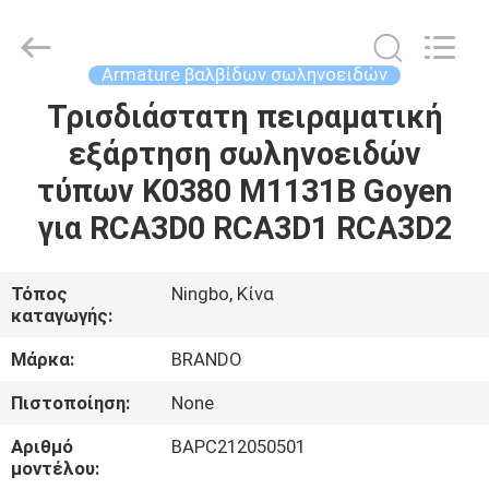
Ningbo
Brando
Hardware
Co.,
Ltd.
Armature βαλβίδων σωληνοειδών
All
Rights
Reserved.
Τρισδιάστατη πειραματική
ΣΠΊΤΙ
εξάρτηση σωληνοειδών
ΠΡΟΪΌΝΤΑ
τύπων K0380 M1131B Goyen
για RCA3D0 RCA3D1 RCA3D2
ΣΧΕΤΙΚΆ
ΜΕ
Τόπος
Ningbo, Κίνα
καταγωγής:
ΕΜΆΣ
Μάρκα:
BRANDO
ΕΠΙΣΚΈΨΕΙΣ
Πιστοποίηση:
None
ΣΤΟ
Αριθμό
BAPC212050501
ΕΡΓΟΣΤΆΣΙΟ
μοντέλου: