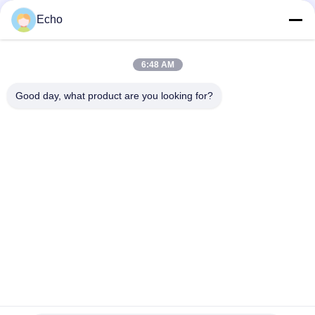
τρόπων δύτης για τη μηχανή καφέ
Echo
Armature 18721 18724 βαλβίδων σωληνοειδών πενών Henny
17120 17121 29515 29547
6:48 AM
2 Armature βαλβίδων σωληνοειδών τρόπων σωλήνας 2V025-
06 2V025-08 2P025-06 2P025-08
Good day, what product are you looking for?
Λαϊκή κατηγορία
Όλα
Πνευματική 
Πνευματική 
Βαλβίδα Κυλίνδρων
Βαλβίδα Σφυγμού
Πνευματικοί 
Σπείρα Βαλβίδων 
Ηλεκτρομαγνητική 
Σωληνοειδών
Βαλβίδα
Armature Βαλβίδων 
Αεριωθούμενη 
Σωληνοειδών
Βαλβίδα Σφυγμού
Βαλβίδα 
Πνευματικές 
Σωληνοειδών 
Συναρμολογήσεις 