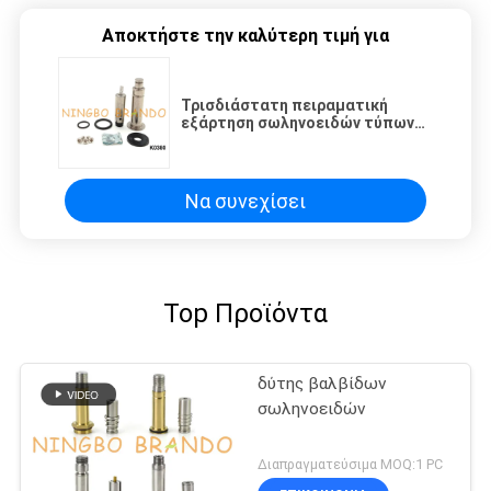
Αποκτήστε την καλύτερη τιμή για
Τρισδιάστατη πειραματική
εξάρτηση σωληνοειδών τύπων
K0380 M1131B Goyen για RCA3D0
RCA3D1 RCA3D2
Να συνεχίσει
Top Προϊόντα
δύτης βαλβίδων
σωληνοειδών
Διαπραγματεύσιμα MOQ:1 PC