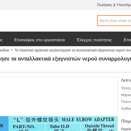
Πωλήσεις & Υποστήρι
άς
Επισκέψεις στο εργοστάσιο
Έλεγχος ποιότητας
Επι
οειδών
Το πλαστικό αρσενικό κοχλιοτόμησε τα ανταλλακτικά εξαγνιστών νερού 
 απόσπασμα
Ειδήσεις επιχείρησης
μησε τα ανταλλακτικά εξαγνιστών νερού συναρμολογ
Λεπτο
Τόπος
Μάρκα
Πιστο
Αριθμ
Πληρ
Ποσότ