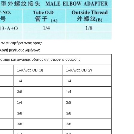
έναν φυσητήρα αναφοράς:
λογή μεγέθους λιμένων:
ύστημα κατεργασίας ύδατος αντίστροφης όσμωσης
Σωλήνας OD (β)
Σωλήνας OD (γ)
1/4
1/4
3/8
1/4
1/4
3/8
3/8
3/8
3/8
3/8