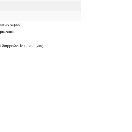
νιστών νερού
ρσενικό:
ι διαρροών είναι ανησυχίας.