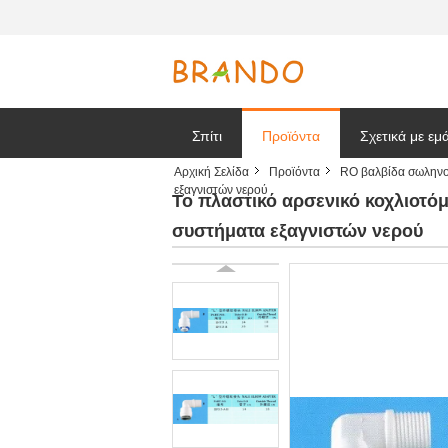
Σπίτι
Προϊόντα
Σχετικά με εμ
Αρχική Σελίδα
Προϊόντα
RO βαλβίδα σωλην
εξαγνιστών νερού
Ζητήστε ένα
Το πλαστικό αρσενικό κοχλιοτό
συστήματα εξαγνιστών νερού