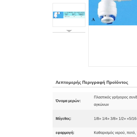
Λεπτομερής Περιγραφή Προϊόντος
Πλαστικός γρήγορος συνδέ
Όνομα μερών:
αγκώνων
Μέγεθος:
1/8» 1/4» 3/8» 1/2» «5/16
εφαρμογή:
Καθαρισμός νερού, ποτό,