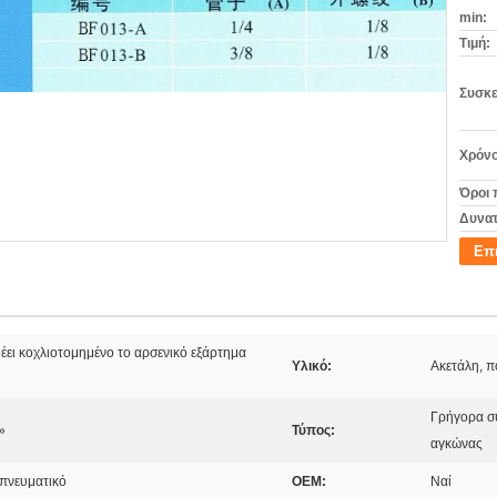
min:
Τιμή:
Συσκε
Χρόνο
Όροι 
Δυνατ
Επ
ει κοχλιοτομημένο το αρσενικό εξάρτημα
Υλικό:
Ακετάλη, π
Γρήγορα συ
»
Τύπος:
αγκώνας
 πνευματικό
OEM:
Ναί