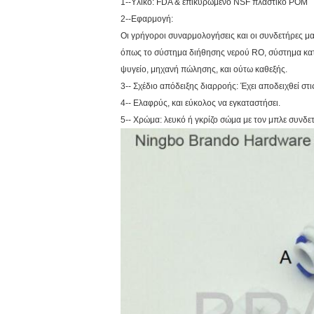
1--Υλικό: FDA & επικυρωμένο NSF πλαστικό POM
2--Εφαρμογή:
Οι γρήγοροι συναρμολογήσεις και οι συνδετήρες μ
όπως το σύστημα διήθησης νερού RO, σύστημα κατ
ψυγείο, μηχανή πώλησης, και ούτω καθεξής.
3-- Σχέδιο απόδειξης διαρροής: Έχει αποδειχθεί στι
4-- Ελαφρύς, και εύκολος να εγκαταστήσει.
5-- Χρώμα: λευκό ή γκρίζο σώμα με τον μπλε συνδε