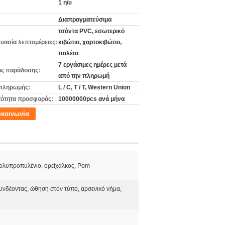
1 η/υ
Διαπραγματεύσιμα
τσάντα PVC, εσωτερικό
υασία λεπτομέρειες:
κιβώτιο, χαρτοκιβώτιο,
παλέτα
7 εργάσιμες ημέρες μετά
ς παράδοσης:
από την πληρωμή
πληρωμής:
L / C, T / T, Western Union
ότητα προσφοράς:
10000000pcs ανά μήνα
ικοινωνία
ολυπροπυλένιο, ορείχαλκος, Pom
νδέοντας, ώθηση στον τύπο, αρσενικό νήμα,