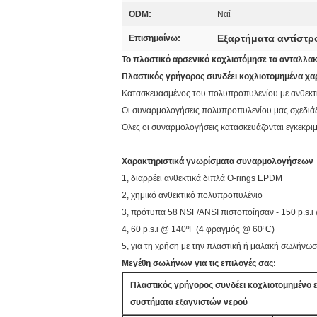
ODM:
Ναί
Εξαρτήματα αντίστ
Επισημαίνω:
Το πλαστικό αρσενικό κοχλιοτόμησε τα ανταλλα
Πλαστικός γρήγορος συνδέει κοχλιοτομημένα 
Κατασκευασμένος του πολυπροπυλενίου με ανθεκτ
Οι συναρμολογήσεις πολυπροπυλενίου μας σχεδιάζον
Όλες οι συναρμολογήσεις κατασκευάζονται εγκεκριμ
Χαρακτηριστικά γνωρίσματα συναρμολογήσεων
1, διαρρέει ανθεκτικά διπλά O-rings EPDM
2, χημικό ανθεκτικό πολυπροπυλένιο
3, πρότυπα 58 NSF/ANSI πιστοποίησαν - 150 p.s.
4, 60 p.s.i @ 140ºF (4 φραγμός @ 60ºC)
5, για τη χρήση με την πλαστική ή μαλακή σωλήνω
Μεγέθη σωλήνων για τις επιλογές σας:
Πλαστικός γρήγορος συνδέει κοχλιοτομημένο
συστήματα εξαγνιστών νερού