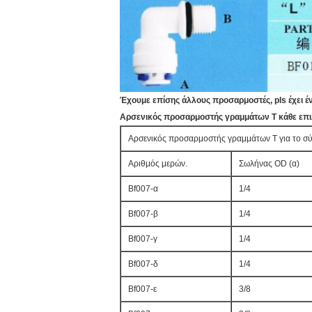
Έχουμε επίσης άλλους προσαρμοστές, pls έχει 
Αρσενικός προσαρμοστής γραμμάτων Τ κάθε επι
Αρσενικός προσαρμοστής γραμμάτων Τ για το σ
Αριθμός μερών.
Σωλήνας OD (α)
Bf007-α
1/4
Bf007-β
1/4
Bf007-γ
1/4
Bf007-δ
1/4
Bf007-ε
3/8