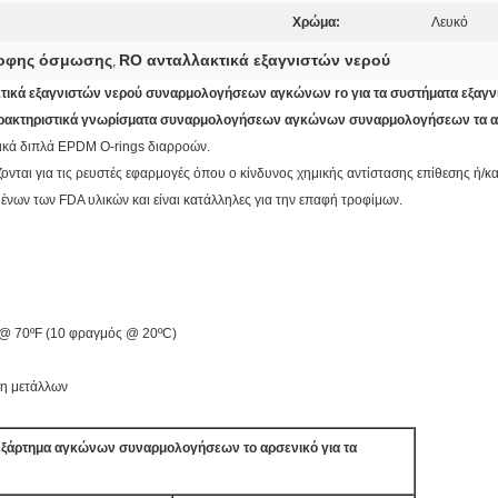
Χρώμα:
Λευκό
ροφης όσμωσης
RO ανταλλακτικά εξαγνιστών νερού
,
κτικά εξαγνιστών νερού συναρμολογήσεων αγκώνων ro για τα συστήματα εξαγ
χαρακτηριστικά γνωρίσματα συναρμολογήσεων αγκώνων συναρμολογήσεων τα α
ικά διπλά EPDM O-rings διαρροών.
ται για τις ρευστές εφαρμογές όπου ο κίνδυνος χημικής αντίστασης επίθεσης ή/κα
ένων των FDA υλικών και είναι κατάλληλες για την επαφή τροφίμων.
i @ 70ºF (10 φραγμός @ 20ºC)
ση μετάλλων
 εξάρτημα αγκώνων συναρμολογήσεων το αρσενικό για τα