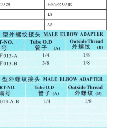
OD (α)
Σωλήνας OD (β)
1/8
3/8