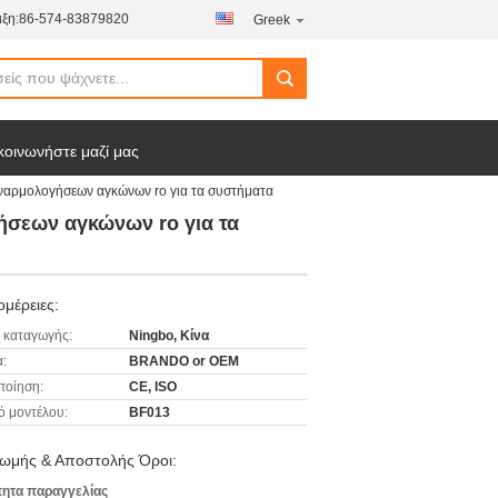
ξη:
86-574-83879820
Greek
κοινωνήστε μαζί μας
συναρμολογήσεων αγκώνων ro για τα συστήματα
ήσεων αγκώνων ro για τα
μέρειες:
 καταγωγής:
Ningbo, Κίνα
:
BRANDO or OEM
ποίηση:
CE, ISO
ό μοντέλου:
BF013
ωμής & Αποστολής Όροι:
ητα παραγγελίας