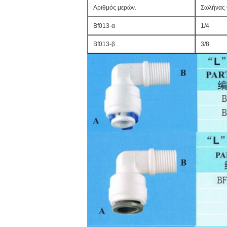
Αριθμός μερών.
Σωλήνας 
Bf013-α
1/4
Bf013-β
3/8