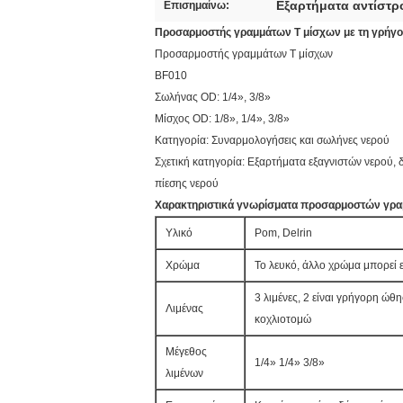
Εξαρτήματα αντίστ
Επισημαίνω:
Προσαρμοστής γραμμάτων Τ μίσχων με τη γρήγο
Προσαρμοστής γραμμάτων Τ μίσχων
BF010
Σωλήνας OD: 1/4», 3/8»
Μίσχος OD: 1/8», 1/4», 3/8»
Κατηγορία: Συναρμολογήσεις και σωλήνες νερού
Σχετική κατηγορία: Εξαρτήματα εξαγνιστών νερού,
πίεσης νερού
Χαρακτηριστικά γνωρίσματα προσαρμοστών γρα
Υλικό
Pom, Delrin
Χρώμα
Το λευκό, άλλο χρώμα μπορεί 
3 λιμένες, 2 είναι γρήγορη ώθ
Λιμένας
κοχλιοτομώ
Μέγεθος
1/4» 1/4» 3/8»
λιμένων