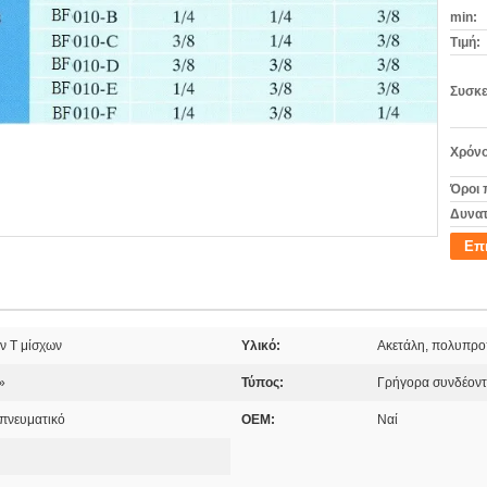
min:
Τιμή:
Συσκε
Χρόνο
Όροι 
Δυνατ
Επ
 Τ μίσχων
Υλικό:
Ακετάλη, πολυπρο
»
Τύπος:
Γρήγορα συνδέοντ
 πνευματικό
OEM:
Ναί