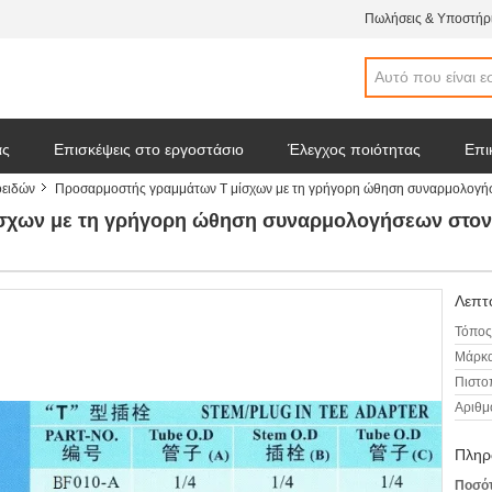
Πωλήσεις & Υποστήρι
άς
Επισκέψεις στο εργοστάσιο
Έλεγχος ποιότητας
Επι
οειδών
Προσαρμοστής γραμμάτων Τ μίσχων με τη γρήγορη ώθηση συναρμολογήσεω
 απόσπασμα
Ειδήσεις επιχείρησης
χων με τη γρήγορη ώθηση συναρμολογήσεων στον τ
Λεπτο
Τόπος
Μάρκα
Πιστο
Αριθμ
Πληρ
Ποσότ