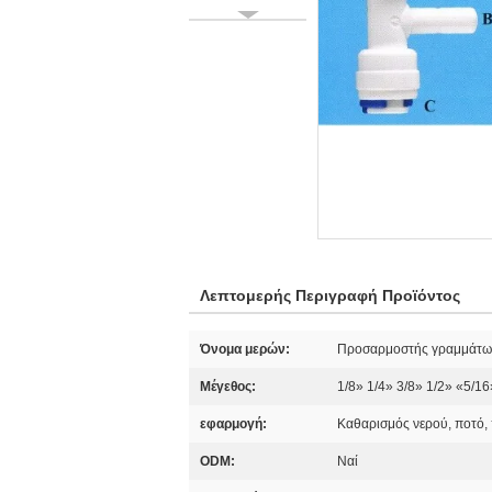
Λεπτομερής Περιγραφή Προϊόντος
Όνομα μερών:
Προσαρμοστής γραμμάτων
Μέγεθος:
1/8» 1/4» 3/8» 1/2» «5/16
εφαρμογή:
Καθαρισμός νερού, ποτό,
ODM:
Ναί