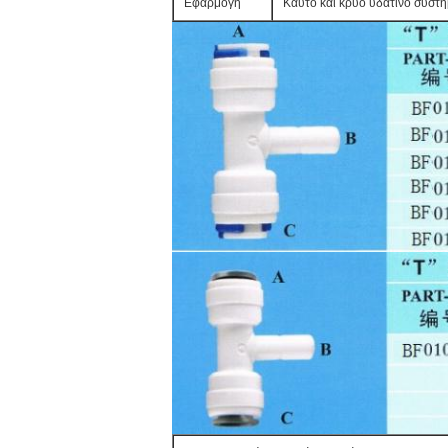
Εφαρμογή
Καυτό και κρύο υδάτινο σύστ