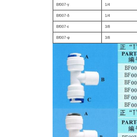
Bf007-γ
1/4
Bf007-δ
1/4
Bf007-ε
3/8
Bf007-φ
3/8