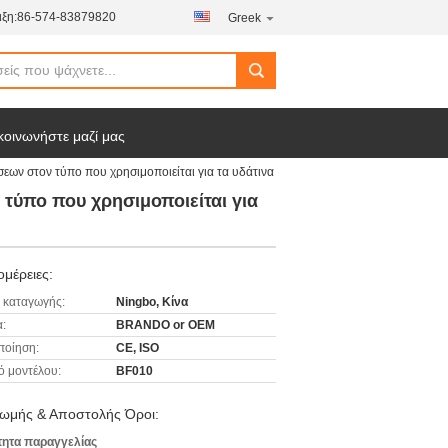
ξη:
86-574-83879820
Greek
κοινωνήστε μαζί μας
ν στον τύπο που χρησιμοποιείται για τα υδάτινα
ύπο που χρησιμοποιείται για
μέρειες:
 καταγωγής:
Ningbo, Κίνα
:
BRANDO or OEM
ποίηση:
CE, ISO
ό μοντέλου:
BF010
ωμής & Αποστολής Όροι:
ητα παραγγελίας