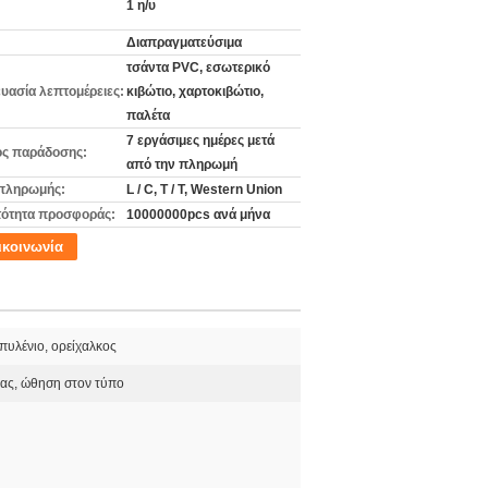
1 η/υ
Διαπραγματεύσιμα
τσάντα PVC, εσωτερικό
υασία λεπτομέρειες:
κιβώτιο, χαρτοκιβώτιο,
παλέτα
7 εργάσιμες ημέρες μετά
ς παράδοσης:
από την πληρωμή
πληρωμής:
L / C, T / T, Western Union
ότητα προσφοράς:
10000000pcs ανά μήνα
ικοινωνία
πυλένιο, ορείχαλκος
ας, ώθηση στον τύπο