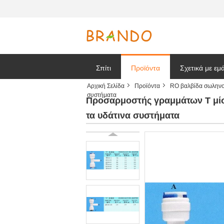
Σπίτι
Προϊόντα
Σχετικά με εμ
Αρχική Σελίδα
Προϊόντα
RO βαλβίδα σωλην
συστήματα
Ζητήστε ένα
Προσαρμοστής γραμμάτων Τ μίσ
τα υδάτινα συστήματα