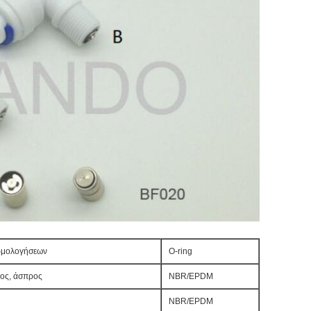
ρμολογήσεων
O-ring
ρος, άσπρος
NBR/EPDM
NBR/EPDM