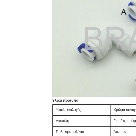
Υλικά πρότυπα:
Υλικές επιλογές
Χρώμα συνα
Ακετάλη
Γκρίζος, μαύ
Πολυπροπυλένιο
Άσπρος