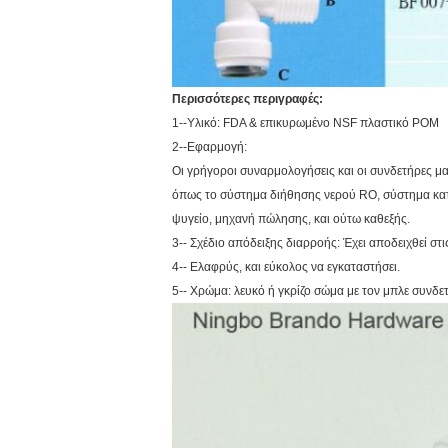
Περισσότερες περιγραφές:
1--Υλικό: FDA & επικυρωμένο NSF πλαστικό POM
2--Εφαρμογή:
Οι γρήγοροι συναρμολογήσεις και οι συνδετήρες μ
όπως το σύστημα διήθησης νερού RO, σύστημα κατ
ψυγείο, μηχανή πώλησης, και ούτω καθεξής.
3-- Σχέδιο απόδειξης διαρροής: Έχει αποδειχθεί στι
4-- Ελαφρύς, και εύκολος να εγκαταστήσει.
5-- Χρώμα: λευκό ή γκρίζο σώμα με τον μπλε συνδε