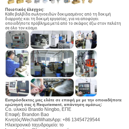
Ποιοτικός έλεγχος:
Κάθε βαλβίδα σωληνοειδών δοκιμασμένος από τη δοκιμή
διαρροής και τη δοκιμή εργασίας, για να αποφύγει
οποιοδήποτε πρόβλημα μετά από το σκάφος έξω στον πελάτη
σε όλο τον κόσμο.
Ευπρόσδεκτος μας ελάτε σε επαφή με με την οποιαδήποτε
ερώτησή σας ή Requriement, απάντηση αμέσως:
Co. υλικού Brando Ningbo, ΕΠΕ
Επαφή: Brandon Bao
Κινητός/Wechat/WhatsApp: +86 13454729544
Ηλεκτρονικό ταχυδρομείο: το