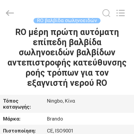
Ningbo
Brando
Hardware
Co.,
Ltd.
RO βαλβίδα σωληνοειδών
All
Rights
Reserved.
RO μέρη πρώτη αυτόματη
ΣΠΊΤΙ
επίπεδη βαλβίδα
ΠΡΟΪΌΝΤΑ
σωληνοειδών βαλβίδων
αντεπιστροφής κατεύθυνσης
ΣΧΕΤΙΚΆ
ροής τρόπων για τον
ΜΕ
εξαγνιστή νερού RO
ΕΜΆΣ
Τόπος
Ningbo, Κίνα
καταγωγής:
ΕΠΙΣΚΈΨΕΙΣ
ΣΤΟ
Μάρκα:
Brando
ΕΡΓΟΣΤΆΣΙΟ
Πιστοποίηση:
CE, ISO9001