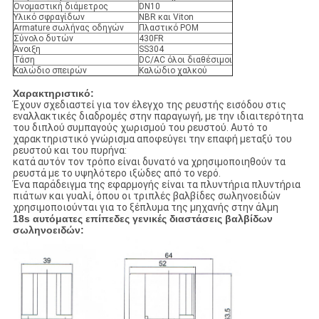
Ονομαστική διάμετρος
DN10
Υλικό σφραγίδων
NBR και Viton
Armature σωλήνας οδηγών
Πλαστικό POM
Σύνολο δυτών
430FR
Άνοιξη
SS304
Τάση
DC/AC όλοι διαθέσιμοι
Καλώδιο σπειρών
Καλώδιο χαλκού
Χαρακτηριστικό:
Έχουν σχεδιαστεί για τον έλεγχο της ρευστής εισόδου στις
εναλλακτικές διαδρομές στην παραγωγή, με την ιδιαιτερότητα
του διπλού συμπαγούς χωρισμού του ρευστού. Αυτό το
χαρακτηριστικό γνώρισμα αποφεύγει την επαφή μεταξύ του
ρευστού και του πυρήνα:
κατά αυτόν τον τρόπο είναι δυνατό να χρησιμοποιηθούν τα
ρευστά με το υψηλότερο ιξώδες από το νερό.
Ένα παράδειγμα της εφαρμογής είναι τα πλυντήρια πλυντήρια
πιάτων και γυαλί, όπου οι τριπλές βαλβίδες σωληνοειδών
χρησιμοποιούνται για το ξέπλυμα της μηχανής στην άλμη
18s αυτόματες επίπεδες γενικές διαστάσεις βαλβίδων
σωληνοειδών: