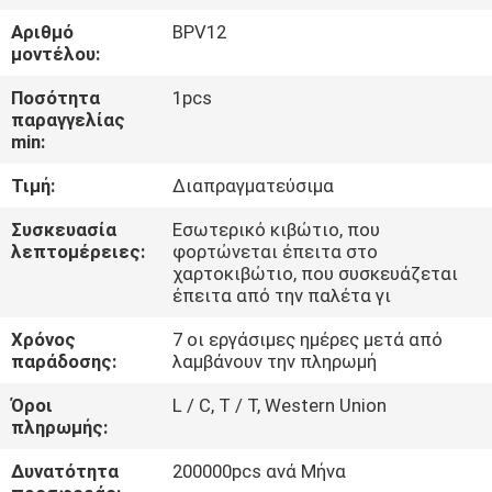
Αριθμό
BPV12
ΈΛΕΓΧΟΣ
μοντέλου:
ΠΟΙΌΤΗΤΑΣ
Ποσότητα
1pcs
παραγγελίας
min:
ΕΠΙΚΟΙΝΩΝΉΣΤΕ
Τιμή:
Διαπραγματεύσιμα
ΜΑΖΊ
ΜΑΣ
Συσκευασία
Εσωτερικό κιβώτιο, που
λεπτομέρειες:
φορτώνεται έπειτα στο
χαρτοκιβώτιο, που συσκευάζεται
έπειτα από την παλέτα γι
ΖΗΤΉΣΤΕ
ΜΙΑ
Χρόνος
7 οι εργάσιμες ημέρες μετά από
παράδοσης:
λαμβάνουν την πληρωμή
ΠΡΟΣΦΟΡΆ
Όροι
L / C, T / T, Western Union
πληρωμής:
COMPANY
Δυνατότητα
200000pcs ανά Μήνα
NEWS