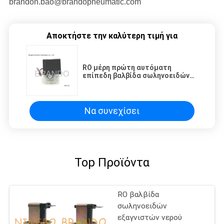
brandon.bao@brandopneumatic.com
Αποκτήστε την καλύτερη τιμή για
RO μέρη πρώτη αυτόματη
επίπεδη βαλβίδα σωληνοειδών
βαλβίδων αντεπιστροφής
κατεύθυνσης ροής τρόπων για
τον εξαγνιστή νερού RO
Να συνεχίσει
Top Προϊόντα
RO βαλβίδα
σωληνοειδών
εξαγνιστών νερού