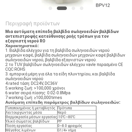
Περιγραφή προϊόντων
Μια αυτόματη επίπεδη βαλβίδα σωληνοειδών βαλβίδων
αντεπιστροφής κατεύθυνσης ροής τρόπων για τον
εξαγνιστή νερού RO
Χαρακτηριστικό:
1. Βαλβίδα ελέγχου για τη βαλβίδα σωληνοειδών νερού
μηχανών καφέ, βαλβίδα σωληνοειδών μηχανών καφέ βαλβίδων
σωληνοειδών νερού, βαλβίδα εξαγνιστών νερού.
2 το TUV βαλβίδων σωληνοειδών ελέγχου vavle περασμένο CE
CQC ROHS
3. εμπορικά μέρη για όλα τα είδη πλυντηρίου, και βαλβίδα
σωληνοειδών νερού
4.rated τάση: DC24V, DC36V
5.working ζωή: >100,000 χρόνοι
6.water σειρά πίεσης: 0.02-0.8Mpa
7.working ζωή: ≥100,000times
Αυτόματη επίπεδη παράμετρος βαλβίδων σωληνοειδών:
Τυποποιημένος ή μεταβλητός
Πρότυπα
Λειτουργώντας μέσα
Νερό
Θερμοκρασία μέσων εργασίας
-10℃~80℃
Υλικό σώματος βαλβίδων
PP
Πίεση εργασίας
0~8.0 φραγμός
Μέγεθος λιμένων
G1/4» νήμα