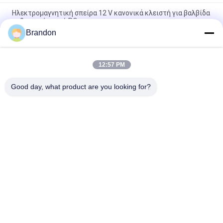
Ηλεκτρομαγνητική σπείρα 12 V κανονικά κλειστή για βαλβίδα
καθαριστή νερού RO
Brandon
Υδραυλική σπείρα 220VAC 110VAC 24VDC 12VDC 26W
σωληνοειδών τύπων της EVI 3P/16 AMISCO
12:57 PM
Καθαρή αντίστροφη όσμωση 6.35mm νερού πλαστική RO
βαλβίδα σωληνοειδών βουλωμάτων
Good day, what product are you looking for?
Λαϊκή κατηγορία
Όλα
Πνευματική 
Πνευματική 
Βαλβίδα Κυλίνδρων
Βαλβίδα Σφυγμού
Πνευματικοί 
Σπείρα Βαλβίδων 
Ηλεκτρομαγνητική 
Σωληνοειδών
Βαλβίδα
Armature Βαλβίδων 
Αεριωθούμενη 
Σωληνοειδών
Βαλβίδα Σφυγμού