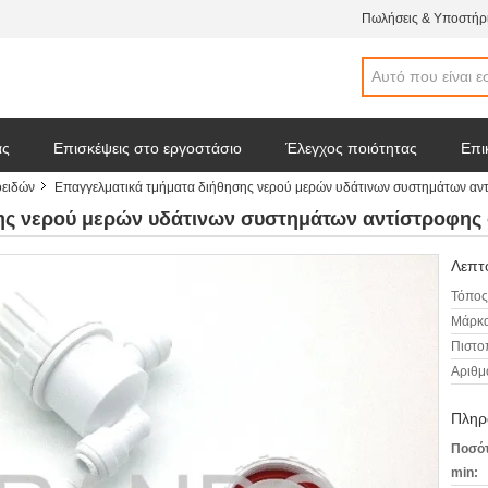
Πωλήσεις & Υποστήρι
άς
Επισκέψεις στο εργοστάσιο
Έλεγχος ποιότητας
Επι
οειδών
Επαγγελματικά τμήματα διήθησης νερού μερών υδάτινων συστημάτων α
 απόσπασμα
Ειδήσεις επιχείρησης
ης νερού μερών υδάτινων συστημάτων αντίστροφη
Λεπτο
Τόπος
Μάρκα
Πιστο
Αριθμ
Πληρ
Ποσότ
min: