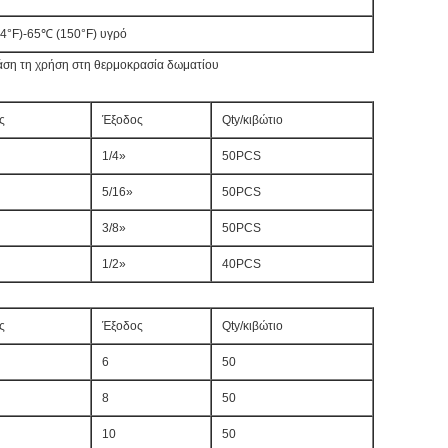
 4°F)-65℃ (150°F) υγρό
 βάση τη χρήση στη θερμοκρασία δωματίου
ς
Έξοδος
Qty/κιβώτιο
1/4»
50PCS
5/16»
50PCS
3/8»
50PCS
1/2»
40PCS
ς
Έξοδος
Qty/κιβώτιο
6
50
8
50
10
50