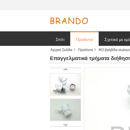
Σπίτι
Προϊόντα
Σχετικά με εμ
Αρχική Σελίδα
Προϊόντα
RO βαλβίδα σωλην
Ζητήστε ένα
Επαγγελματικά τμήματα διήθησ