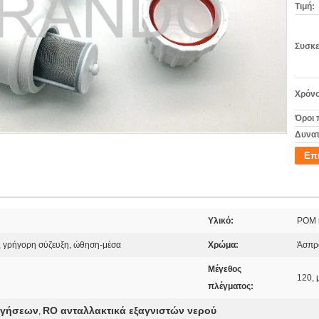
Τιμή:
Συσκε
Χρόνο
Όροι 
Δυνατ
Επ
Υλικό:
POM 
 γρήγορη σύζευξη, ώθηση-μέσα
Χρώμα:
Άσπρο
Μέγεθος
120, 
πλέγματος:
ογήσεων
RO ανταλλακτικά εξαγνιστών νερού
,