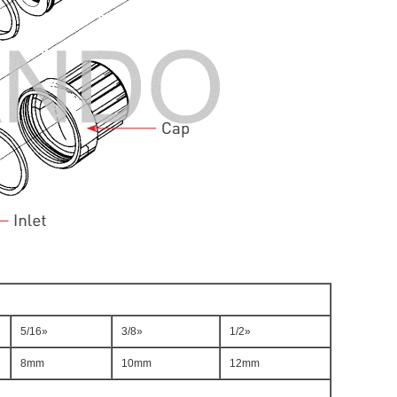
5/16»
3/8»
1/2»
8mm
10mm
12mm