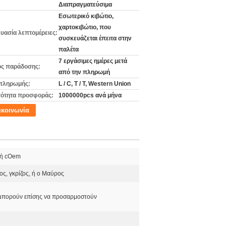
Διαπραγματεύσιμα
Εσωτερικό κιβώτιο,
χαρτοκιβώτιο, που
υασία λεπτομέρειες:
συσκευάζεται έπειτα στην
παλέτα
7 εργάσιμες ημέρες μετά
ς παράδοσης:
από την πληρωμή
πληρωμής:
L / C, T / T, Western Union
ότητα προσφοράς:
1000000pcs ανά μήνα
ικοινωνία
ή cOem
ς, γκρίζος, ή ο Μαύρος
μπορούν επίσης να προσαρμοστούν