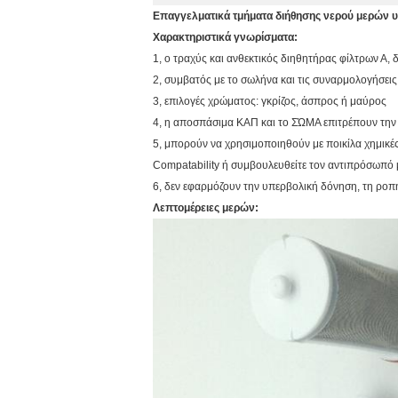
Επαγγελματικά τμήματα διήθησης νερού μερών
Χαρακτηριστικά γνωρίσματα:
1, ο τραχύς και ανθεκτικός διηθητήρας φίλτρων Α,
2, συμβατός με το σωλήνα και τις συναρμολογήσει
3, επιλογές χρώματος: γκρίζος, άσπρος ή μαύρος
4, η αποσπάσιμα ΚΑΠ και το ΣΏΜΑ επιτρέπουν την
5, μπορούν να χρησιμοποιηθούν με ποικίλα χημικές
Compatability ή συμβουλευθείτε τον αντιπρόσωπό 
6, δεν εφαρμόζουν την υπερβολική δόνηση, τη ροπή
Λεπτομέρειες μερών: