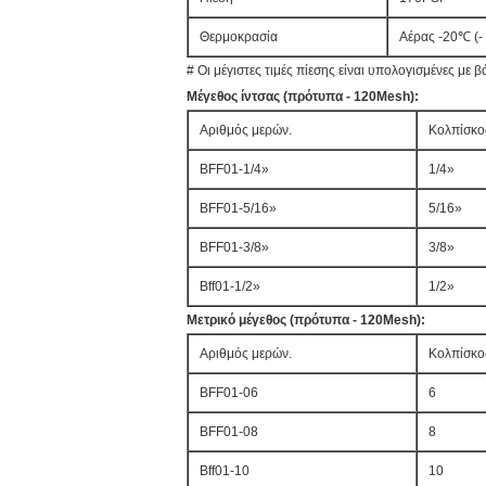
Θερμοκρασία
Αέρας -20℃ (-
# Οι μέγιστες τιμές πίεσης είναι υπολογισμένες με
Μέγεθος ίντσας (πρότυπα - 120Mesh):
Αριθμός μερών.
Κολπίσκο
BFF01-1/4»
1/4»
BFF01-5/16»
5/16»
BFF01-3/8»
3/8»
Bff01-1/2»
1/2»
Μετρικό μέγεθος (πρότυπα - 120Mesh):
Αριθμός μερών.
Κολπίσκο
BFF01-06
6
BFF01-08
8
Bff01-10
10