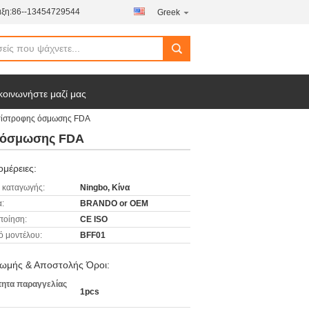
ξη:
86--13454729544
Greek
κοινωνήστε μαζί μας
ντίστροφης όσμωσης FDA
ς όσμωσης FDA
μέρειες:
 καταγωγής:
Ningbo, Κίνα
:
BRANDO or OEM
ποίηση:
CE ISO
ό μοντέλου:
BFF01
ωμής & Αποστολής Όροι:
ητα παραγγελίας
1pcs