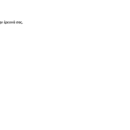
ην έρευνά σας.