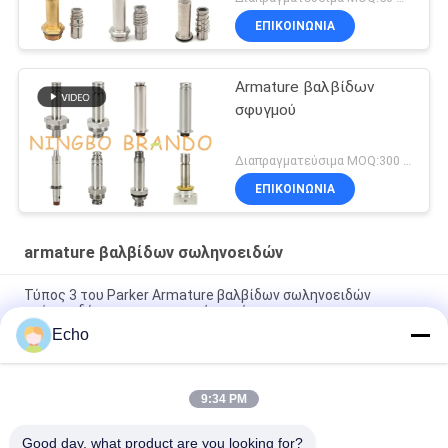
ΕΠΙΚΟΙΝΩΝΙΑ
Armature βαλβίδων
σφυγμού
Διαπραγματεύσιμα MOQ:300 σετ
ΕΠΙΚΟΙΝΩΝΙΑ
armature βαλβίδων σωληνοειδών
Τύπος 3 του Parker Armature βαλβίδων σωληνοειδών
τρόπων δύτης για τη μηχανή καφέ
Echo
Armature 18721 18724 βαλβίδων σωληνοειδών πενών Henny
17120 17121 29515 29547
9:34 PM
2 Armature βαλβίδων σωληνοειδών τρόπων σωλήνας 2V025-
06 2V025-08 2P025-06 2P025-08
Good day, what product are you looking for?