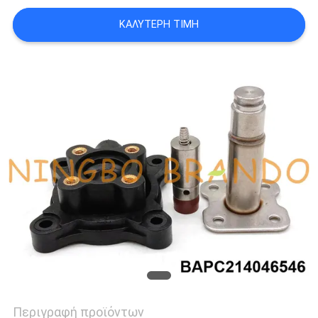
ΚΑΛΎΤΕΡΗ ΤΙΜΉ
SITEMAP
ΠΟΛΙΤΙΚΉ
ΑΠΟΡΡΉΤΟΥ
Περιγραφή προϊόντων