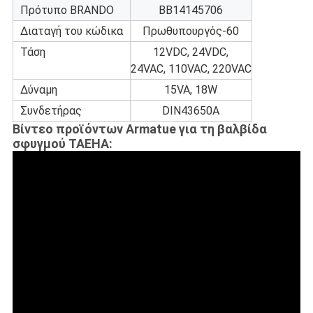
Πρότυπο BRANDO
BB14145706
Διαταγή του κώδικα
Πρωθυπουργός-60
Τάση
12VDC, 24VDC,
24VAC, 110VAC, 220VAC
Δύναμη
15VA, 18W
Συνδετήρας
DIN43650A
Βίντεο προϊόντων Armatue για τη βαλβίδα
σφυγμού TAEHA: