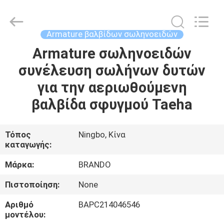
Ningbo
Brando
Hardware
Co.,
Ltd.
Armature βαλβίδων σωληνοειδών
All
Rights
Reserved.
Armature σωληνοειδών
ΣΠΊΤΙ
συνέλευση σωλήνων δυτών
ΠΡΟΪΌΝΤΑ
για την αεριωθούμενη
βαλβίδα σφυγμού Taeha
ΣΧΕΤΙΚΆ
ΜΕ
Τόπος
Ningbo, Κίνα
καταγωγής:
ΕΜΆΣ
Μάρκα:
BRANDO
ΕΠΙΣΚΈΨΕΙΣ
Πιστοποίηση:
None
ΣΤΟ
Αριθμό
BAPC214046546
ΕΡΓΟΣΤΆΣΙΟ
μοντέλου: