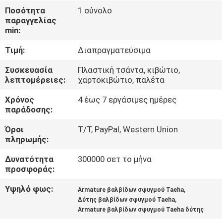
Ποσότητα
1 σύνολο
παραγγελίας
ΈΛΕΓΧΟΣ
min:
ΠΟΙΌΤΗΤΑΣ
Τιμή:
Διαπραγματεύσιμα
ΕΠΙΚΟΙΝΩΝΉΣΤΕ
Συσκευασία
Πλαστική τσάντα, κιβώτιο,
λεπτομέρειες:
χαρτοκιβώτιο, παλέτα
ΜΑΖΊ
Χρόνος
4 έως 7 εργάσιμες ημέρες
ΜΑΣ
παράδοσης:
Όροι
T/T, PayPal, Western Union
ΖΗΤΉΣΤΕ
πληρωμής:
ΜΙΑ
Δυνατότητα
300000 σετ το μήνα
ΠΡΟΣΦΟΡΆ
προσφοράς:
Υψηλό φως:
,
Armature βαλβίδων σφυγμού Taeha
,
COMPANY
Δύτης βαλβίδων σφυγμού Taeha
Armature βαλβίδων σφυγμού Taeha δύτης
NEWS