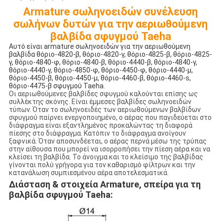
Armature σωληνοειδών συνέλευση
σωλήνων δυτών για την αεριωθούμενη
βαλβίδα σφυγμού Taeha
Αυτό είναι armature σωληνοειδών για την αεριωθούμενη
βαλβίδα θόριο-4820-β, θόριο-4820-γ, θόριο-4825-β, θόριο-4825-
γ, θόριο-4840-φ, θόριο-4840-β, θόριο-4440-β, θόριο-4840-γ,
θόριο-4440-γ, θόριο-4850-φ, θόριο-4450-φ, θόριο-4440-μ,
θόριο-4450-β, θόριο-4450-μ, θόριο-4460-β, θόριο-4460-s,
θόριο-4475-β σφυγμού Taeha.
Οι αεριωθούμενες βαλβίδες σφυγμού καλούνται επίσης ως
συλλέκτης σκόνης. Είναι έμμεσες βαλβίδες σωληνοειδών
τύπων. Όταν το σωληνοειδές των αεριωθούμενων βαλβίδων
σφυγμού παίρνει ενεργοποιημένο, ο αέρας που παγιδεύεται στο
διάφραγμα είναι εξαντλημένος προκαλώντας τη διαφορά
πίεσης στο διάφραγμα. Κατόπιν το διάφραγμα ανοίγουν
ξαφνικά. Όταν αποσυνδέεται, ο αέρας περνά μέσω της τρύπας
στην αίθουσα που μπορεί να ισορροπήσει την πίεση αέρα και να
κλείσει τη βαλβίδα. Το άνοιγμα και το κλείσιμο της βαλβίδας
γίνονται πολύ γρήγορα για τον καθαρισμό φίλτρων και την
κατανάλωση συμπιεσμένου αέρα αποτελεσματικά.
Διάσταση & στοιχεία Armature, σπείρα για τη
βαλβίδα σφυγμού Taeha: