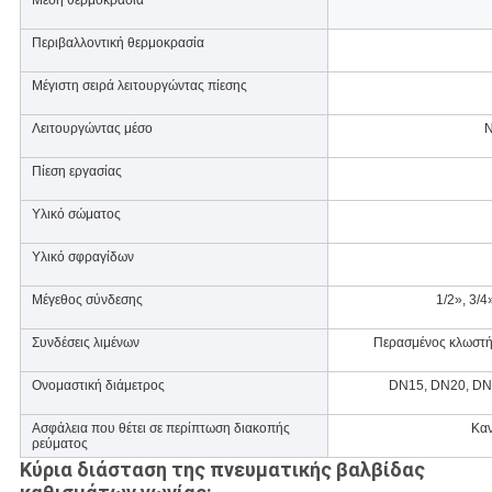
Μέση θερμοκρασία
Περιβαλλοντική θερμοκρασία
Μέγιστη σειρά λειτουργώντας πίεσης
Λειτουργώντας μέσο
N
Πίεση εργασίας
Υλικό σώματος
Υλικό σφραγίδων
Μέγεθος σύνδεσης
1/2», 3/4
Συνδέσεις λιμένων
Περασμένος κλωστή,
Ονομαστική διάμετρος
DN15, DN20, DN
Ασφάλεια που θέτει σε περίπτωση διακοπής
Καν
ρεύματος
Κύρια διάσταση της πνευματικής
βαλβίδας