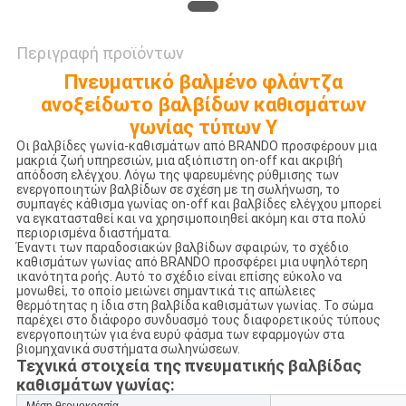
Περιγραφή προϊόντων
Πνευματικό βαλμένο φλάντζα
ανοξείδωτο βαλβίδων καθισμάτων
γωνίας τύπων Υ
Οι βαλβίδες γωνία-καθισμάτων από BRANDO προσφέρουν μια
μακριά ζωή υπηρεσιών, μια αξιόπιστη on-off και ακριβή
απόδοση ελέγχου. Λόγω της ψαρευμένης ρύθμισης των
ενεργοποιητών βαλβίδων σε σχέση με τη σωλήνωση, το
συμπαγές κάθισμα γωνίας on-off και βαλβίδες ελέγχου μπορεί
να εγκατασταθεί και να χρησιμοποιηθεί ακόμη και στα πολύ
περιορισμένα διαστήματα.
Έναντι των παραδοσιακών βαλβίδων σφαιρών, το σχέδιο
καθισμάτων γωνίας από BRANDO προσφέρει μια υψηλότερη
ικανότητα ροής. Αυτό το σχέδιο είναι επίσης εύκολο να
μονωθεί, το οποίο μειώνει σημαντικά τις απώλειες
θερμότητας η ίδια στη βαλβίδα καθισμάτων γωνίας. Το σώμα
παρέχει στο διάφορο συνδυασμό τους διαφορετικούς τύπους
ενεργοποιητών για ένα ευρύ φάσμα των εφαρμογών στα
βιομηχανικά συστήματα σωληνώσεων.
Τεχνικά στοιχεία της
πνευματικής
βαλβίδας
καθισμάτων γωνίας: