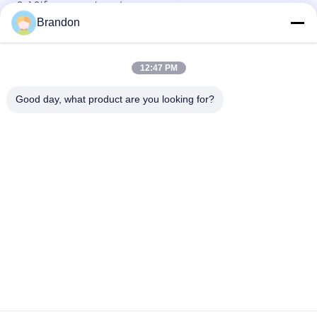
βαλβίδων σφαιρών τρόπων
Brandon
Πνευματική ωθημένη βαλβίδα σφαιρών PVC UPVC διπλής
ενέργειας 2» DN50
12:47 PM
4» πνευματικό ωθημένο ανοξείδωτο 304 βαλβίδων σφαιρών
φλαντζών
Good day, what product are you looking for?
Λαϊκή κατηγορία
Όλα
Πνευματική 
Πνευματική 
Βαλβίδα Κυλίνδρων
Βαλβίδα Σφυγμού
Πνευματικοί 
Σπείρα Βαλβίδων 
Ηλεκτρομαγνητική 
Σωληνοειδών
Βαλβίδα
Armature Βαλβίδων 
Αεριωθούμενη 
Σωληνοειδών
Βαλβίδα Σφυγμού
Βαλβίδα 
Πνευματικές 
Σωληνοειδών 
Συναρμολογήσεις 