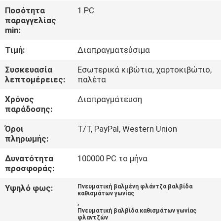
Ποσότητα
1 PC
παραγγελίας
ΈΛΕΓΧΟΣ
min:
ΠΟΙΌΤΗΤΑΣ
Τιμή:
Διαπραγματεύσιμα
ΕΠΙΚΟΙΝΩΝΉΣΤΕ
Συσκευασία
Εσωτερικά κιβώτια, χαρτοκιβώτιο,
λεπτομέρειες:
παλέτα
ΜΑΖΊ
Χρόνος
Διαπραγμάτευση
ΜΑΣ
παράδοσης:
Όροι
T/T, PayPal, Western Union
ΖΗΤΉΣΤΕ
πληρωμής:
ΜΙΑ
Δυνατότητα
100000 PC το μήνα
ΠΡΟΣΦΟΡΆ
προσφοράς:
Υψηλό φως:
Πνευματική βαλμένη φλάντζα βαλβίδα
καθισμάτων γωνίας
COMPANY
,
Πνευματική βαλβίδα καθισμάτων γωνίας
NEWS
φλαντζών