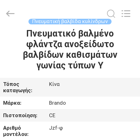
Ningbo
Brando
Hardware
Co.,
Ltd.
Πνευματική βαλβίδα κυλίνδρων
All
Rights
Reserved.
Πνευματικό βαλμένο
ΣΠΊΤΙ
φλάντζα ανοξείδωτο
ΠΡΟΪΌΝΤΑ
βαλβίδων καθισμάτων
γωνίας τύπων Υ
ΣΧΕΤΙΚΆ
ΜΕ
Τόπος
Κίνα
καταγωγής:
ΕΜΆΣ
Μάρκα:
Brando
ΕΠΙΣΚΈΨΕΙΣ
Πιστοποίηση:
CE
ΣΤΟ
Αριθμό
Jzf-φ
ΕΡΓΟΣΤΆΣΙΟ
μοντέλου: