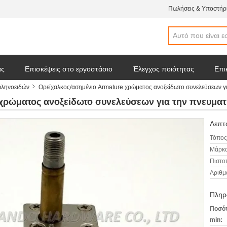
Πωλήσεις & Υποστήρι
άς
Επισκέψεις στο εργοστάσιο
Έλεγχος ποιότητας
Επι
ωληνοειδών
Ορείχαλκος/ασημένιο Armature χρώματος ανοξείδωτο συνελεύσεων γ
 απόσπασμα
Ειδήσεις επιχείρησης
 χρώματος ανοξείδωτο συνελεύσεων για την πνευμα
Λεπτο
Τόπος
Μάρκα
Πιστο
Αριθμ
Πληρ
Ποσότ
min: