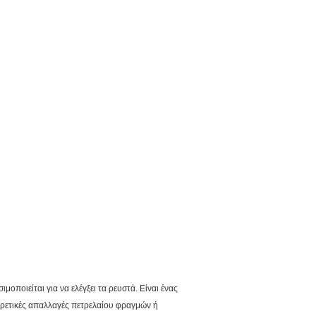
οποιείται για να ελέγξει τα ρευστά. Είναι ένας
φορετικές απαλλαγές πετρελαίου φραγμών ή