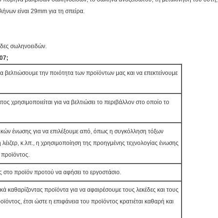
λήνων είναι 29mm για τη σπείρα.
ίδες σωληνοειδών.
07;
να βελτιώσουμε την ποιότητα των προϊόντων μας και να επεκτείνουμε
ς χρησιμοποιείται για να βελτιώσει το περιβάλλον στο οποίο το
ικών ένωσης για να επιλέξουμε από, όπως η συγκόλληση τόξων
λέιζερ, κ.λπ., η χρησιμοποίηση της προηγμένης τεχνολογίας ένωσης
 προϊόντος.
ς στο προϊόν προτού να αφήσει το εργοστάσιο.
ά καθαρίζοντας προϊόντα για να αφαιρέσουμε τους λεκέδες και τους
ϊόντος, έτσι ώστε η επιφάνεια του προϊόντος κρατιέται καθαρή και