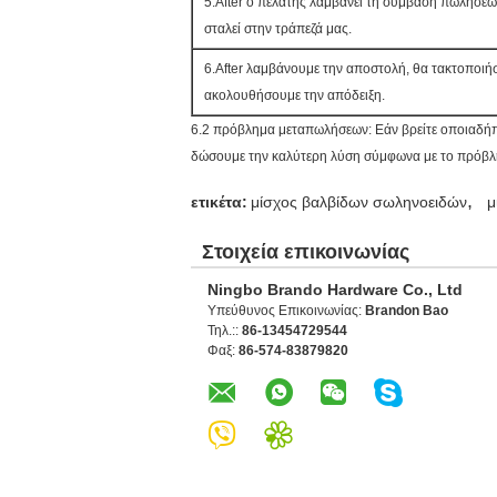
5.After ο πελάτης λαμβάνει τη σύμβαση πωλήσεω
σταλεί στην τράπεζά μας.
6.After λαμβάνουμε την αποστολή, θα τακτοποιή
ακολουθήσουμε την απόδειξη.
6.2 πρόβλημα μεταπωλήσεων: Εάν βρείτε οποιαδήπ
δώσουμε την καλύτερη λύση σύμφωνα με το πρόβλη
,
ετικέτα:
μίσχος βαλβίδων σωληνοειδών
μ
Στοιχεία επικοινωνίας
Ningbo Brando Hardware Co., Ltd
Υπεύθυνος Επικοινωνίας:
Brandon Bao
Τηλ.::
86-13454729544
Φαξ:
86-574-83879820