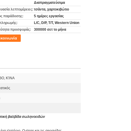
Διαπραγματεύσιμα
υασία λεπτομέρειες:
τσάντα, χαρτοκιβώτιο
ς παράδοσης:
5 ημέρες εργασίας
πληρωμής:
L/C, D/P, T/T, Western Union
ότητα προσφοράς:
300000 σετ το μήνα
ικοινωνία
BO, ΚΊΝΑ
ατικός
m
ατική βαλβίδα σωληνοειδών
α ελατήριο, O-rings και τις σφραγίδες.