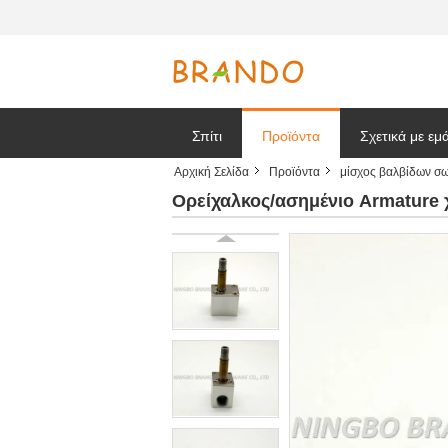
Σπίτι
Προϊόντα
Σχετικά με εμ
Αρχική Σελίδα
Προϊόντα
μίσχος βαλβίδων σ
Ζητήστε ένα
Ορείχαλκος/ασημένιο Armature