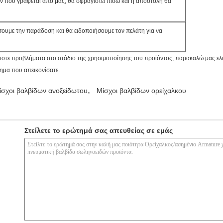
ν που γράφεται από μας, θα σφραγιστεί πίσω και η αποστολή θα
σουμε την παράδοση και θα ειδοποιήσουμε τον πελάτη για να
οτε προβλήματα στο στάδιο της χρησιμοποίησης του προϊόντος, παρακαλώ μας ελά
μα που απεικονίσατε.
,
ίσχοι βαλβίδων ανοξείδωτου
Μίσχοι βαλβίδων ορείχαλκου
Στείλετε το ερώτημά σας απευθείας σε εμάς