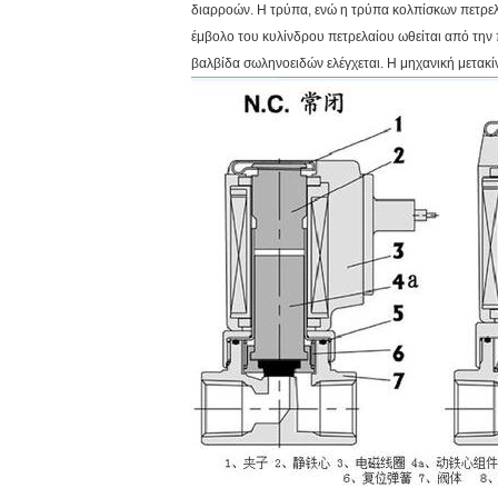
διαρροών. Η τρύπα, ενώ η τρύπα κολπίσκων πετρελα
έμβολο του κυλίνδρου πετρελαίου ωθείται από την 
βαλβίδα σωληνοειδών ελέγχεται. Η μηχανική μετακ