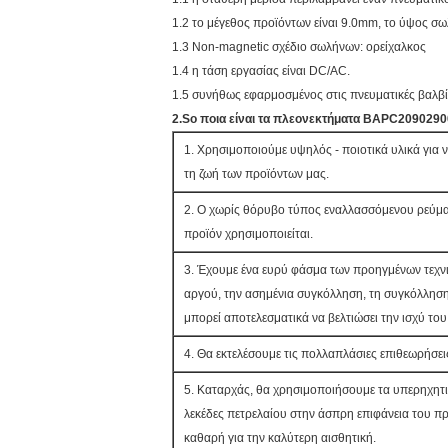
1.2 το μέγεθος προϊόντων είναι 9.0mm, το ύψος σω
1.3 Non-magnetic σχέδιο σωλήνων: ορείχαλκος
1.4 η τάση εργασίας είναι DC/AC.
1.5 συνήθως εφαρμοσμένος στις πνευματικές βαλβ
2.So ποια είναι τα πλεονεκτήματα BAPC2090290
1. Χρησιμοποιούμε υψηλός - ποιοτικά υλικά για 
τη ζωή των προϊόντων μας.
2. Ο χωρίς θόρυβο τύπος εναλλασσόμενου ρεύματο
προϊόν χρησιμοποιείται.
3. Έχουμε ένα ευρύ φάσμα των προηγμένων τεχν
αργού, την ασημένια συγκόλληση, τη συγκόλληση 
μπορεί αποτελεσματικά να βελτιώσει την ισχύ του
4. Θα εκτελέσουμε τις πολλαπλάσιες επιθεωρήσει
5. Καταρχάς, θα χρησιμοποιήσουμε τα υπερηχητικ
λεκέδες πετρελαίου στην άσπρη επιφάνεια του προ
καθαρή για την καλύτερη αισθητική.