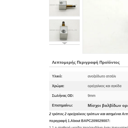
Λεπτομερής Περιγραφή Προϊόντος
Υλικό:
ανοξείδωτο ατσάλι
Χρώμα:
ορείχαλκος και αγκίδα
Σωλήνας OD:
9mm
Μίσχοι βαλβίδων ορ
Επισημαίνω:
2 τρόπος 2 ορείχαλκος τρόπων και ασημένια Ar
περιγραφή 1.About BAPC209029007:
1.1 η σταθερή μερίδα περιλαμβάνει έναν πνευματικ