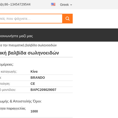
ξη:
86--13454729544
Greek
κοινωνήστε μαζί μας
ια την πνευματική βαλβίδα σωληνοειδών
τική βαλβίδα σωληνοειδών
μέρειες:
 καταγωγής:
Κίνα
:
BRANDO
ποίηση:
CE
ό μοντέλου:
BAPC209029007
ωμής & Αποστολής Όροι:
ητα παραγγελίας
1000