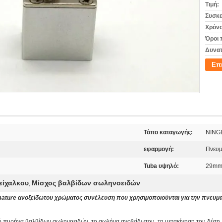
Τιμή:
Συσκε
Χρόνο
Όροι 
Δυνατ
Επ
Τόπο καταγωγής:
NING
εφαρμογή:
Πνευμ
Tuba υψηλό:
29m
είχαλκου
Μίσχος βαλβίδων σωληνοειδών
,
mature ανοξείδωτου χρώματος συνέλευση που χρησιμοποιούνται για την πνευμ
ό πυρήνα βαλβίδων σωληνοειδών, το σωλήνα ανοξείδωτου, τη μετακίνηση του δύτη, έν