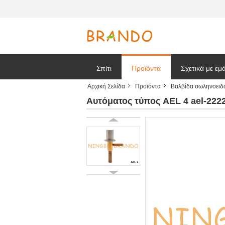
Σπίτι
Προϊόντα
Σχετικά με εμ
Αρχική Σελίδα
Προϊόντα
Βαλβίδα σωληνοειδ
Ζητήστε ένα
Αυτόματος τύπος AEL 4 ael-22