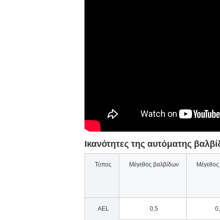
Ικανότητες της αυτόματης βαλβ
Τύπος
Μέγεθος βαλβίδων
Μέγεθος
AEL
0,5
0