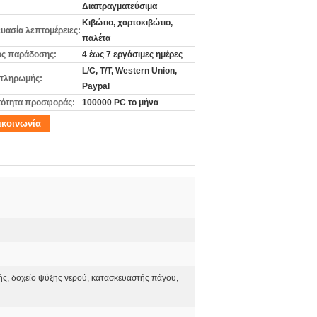
Διαπραγματεύσιμα
Κιβώτιο, χαρτοκιβώτιο,
υασία λεπτομέρειες:
παλέτα
ς παράδοσης:
4 έως 7 εργάσιμες ημέρες
L/C, T/T, Western Union,
πληρωμής:
Paypal
ότητα προσφοράς:
100000 PC το μήνα
ικοινωνία
ής, δοχείο ψύξης νερού, κατασκευαστής πάγου,