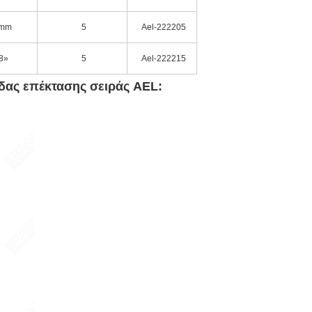
mm
5
Ael-222205
8»
5
Ael-222215
δας επέκτασης σειράς AEL: