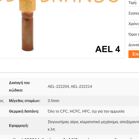
Τιμή:
Συσκε
Χρόνο
Όροι 
Δυνατ
Επ
Διαταγή του
AEL-222204, AEL-222214
κώδικα:
δος
Μέγεθος στομίων:
3.5mm
Θερμική δαπάνη:
Όλο το CFC, HCFC, HFC, όχι για την αμμωνία
Στεγνωτήρας αέρα, κλιματιστικό μηχάνημα, αποξηραντ
Εφαρμογή:
κ.λπ.