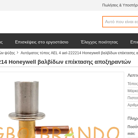
Πωλήσεις & Υποστήρι
άς
Επισκέψεις στο εργοστάσιο
Έλεγχος ποιότητας
Επι
ών ψύξης
Αυτόματος τύπος AEL 4 ael-222214 Honeywell βαλβίδων επέκτασης
 απόσπασμα
Ειδήσεις επιχείρησης
2214 Honeywell βαλβίδων επέκτασης αποξηραντών
Λεπτο
Τόπος
Μάρκα
Πιστο
Αριθμ
Πληρ
Ποσότ
min: