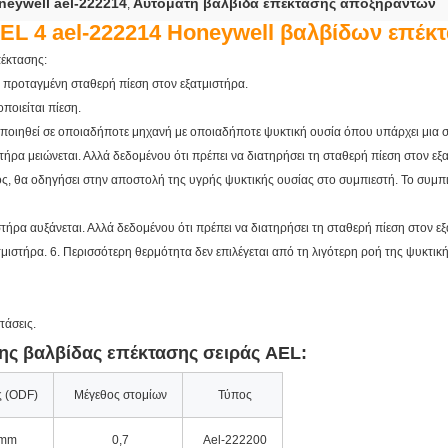
neywell ael-222214
Αυτόματη βαλβίδα επέκτασης αποξηραντών
,
EL 4 ael-222214 Honeywell βαλβίδων επέ
έκτασης:
ν προταγμένη σταθερή πίεση στον εξατμιστήρα.
ποιείται πίεση.
μοποιηθεί σε οποιαδήποτε μηχανή με οποιαδήποτε ψυκτική ουσία όπου υπάρχει μια 
τήρα μειώνεται. Αλλά δεδομένου ότι πρέπει να διατηρήσει τη σταθερή πίεση στον εξα
ος, θα οδηγήσει στην αποστολή της υγρής ψυκτικής ουσίας στο συμπιεστή. Το συμπ
τήρα αυξάνεται. Αλλά δεδομένου ότι πρέπει να διατηρήσει τη σταθερή πίεση στον εξ
μιστήρα. 6. Περισσότερη θερμότητα δεν επιλέγεται από τη λιγότερη ροή της ψυκτική
τάσεις.
της βαλβίδας επέκτασης σειράς AEL:
 (ODF)
Μέγεθος στομίων
Τύπος
mm
0,7
Ael-222200