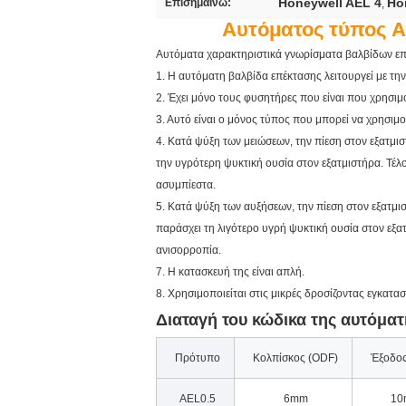
Honeywell AEL 4
Ho
Επισημαίνω:
,
Αυτόματος τύπος A
Αυτόματα χαρακτηριστικά γνωρίσματα βαλβίδων επ
1. Η αυτόματη βαλβίδα επέκτασης λειτουργεί με τη
2. Έχει μόνο τους φυσητήρες που είναι που χρησιμο
3. Αυτό είναι ο μόνος τύπος που μπορεί να χρησι
4. Κατά ψύξη των μειώσεων, την πίεση στον εξατμισ
την υγρότερη ψυκτική ουσία στον εξατμιστήρα. Τέλ
ασυμπίεστα.
5. Κατά ψύξη των αυξήσεων, την πίεση στον εξατμισ
παράσχει τη λιγότερο υγρή ψυκτική ουσία στον εξατ
ανισορροπία.
7. Η κατασκευή της είναι απλή.
8. Χρησιμοποιείται στις μικρές δροσίζοντας εγκατασ
Διαταγή του κώδικα της αυτόμα
Πρότυπο
Κολπίσκος (ODF)
Έξοδος
AEL0.5
6mm
10