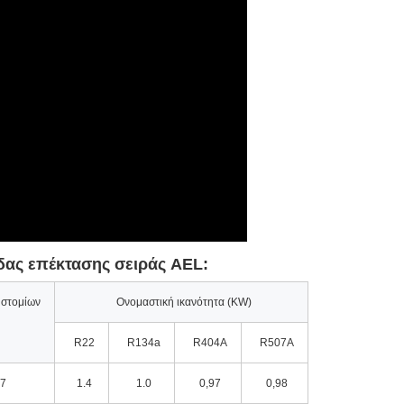
ίδας επέκτασης σειράς AEL:
 στομίων
Ονομαστική ικανότητα (KW)
R22
R134a
R404A
R507A
,7
1.4
1.0
0,97
0,98