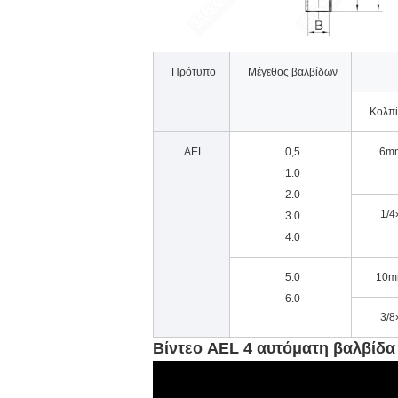
Πρότυπο
Μέγεθος βαλβίδων
Κολπί
AEL
0,5
6m
1.0
2.0
1/4
3.0
4.0
5.0
10m
6.0
3/8
Βίντεο AEL 4 αυτόματη βαλβίδα