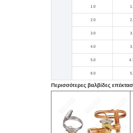
1.0
1
2.0
2
3.0
3
4.0
3
5.0
4.
6.0
5
Περισσότερες βαλβίδες επέκταση