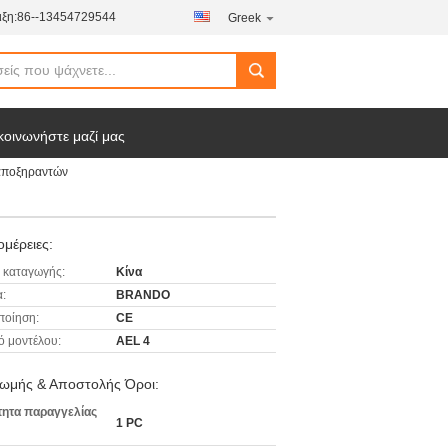
ξη:
86--13454729544
Greek
κοινωνήστε μαζί μας
 αποξηραντών
μέρειες:
 καταγωγής:
Κίνα
:
BRANDO
ποίηση:
CE
ό μοντέλου:
AEL 4
ωμής & Αποστολής Όροι:
ητα παραγγελίας
1 PC