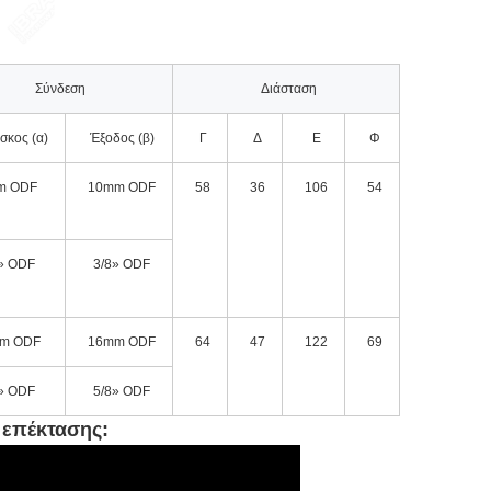
Σύνδεση
Διάσταση
σκος (α)
Έξοδος (β)
Γ
Δ
Ε
Φ
m ODF
10mm ODF
58
36
106
54
» ODF
3/8» ODF
m ODF
16mm ODF
64
47
122
69
» ODF
5/8» ODF
 επέκτασης: