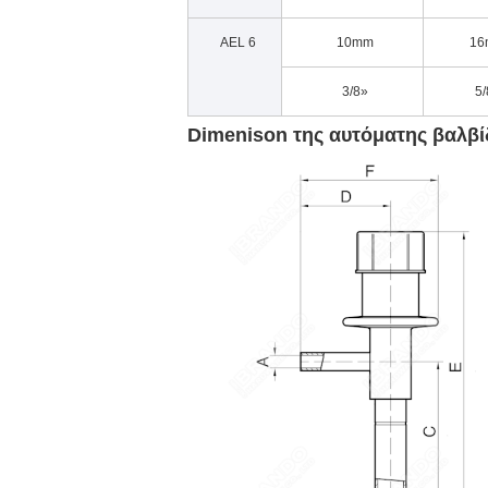
AEL 6
10mm
16
3/8»
5/
Dimenison της αυτόματης βαλβί