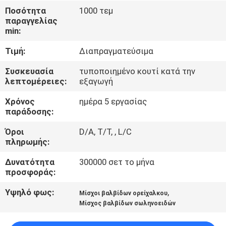
Ποσότητα
1000 τεμ
παραγγελίας
ΈΛΕΓΧΟΣ
min:
ΠΟΙΌΤΗΤΑΣ
Τιμή:
Διαπραγματεύσιμα
ΕΠΙΚΟΙΝΩΝΉΣΤΕ
Συσκευασία
τυποποιημένο κουτί κατά την
λεπτομέρειες:
εξαγωγή
ΜΑΖΊ
Χρόνος
ημέρα 5 εργασίας
ΜΑΣ
παράδοσης:
Όροι
D/A, T/T, , L/C
ΖΗΤΉΣΤΕ
πληρωμής:
ΜΙΑ
Δυνατότητα
300000 σετ το μήνα
ΠΡΟΣΦΟΡΆ
προσφοράς:
Υψηλό φως:
,
Μίσχοι βαλβίδων ορείχαλκου
COMPANY
Μίσχος βαλβίδων σωληνοειδών
NEWS