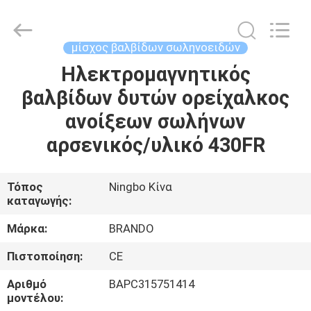
Ningbo
Brando
Hardware
Co.,
Ltd.
μίσχος βαλβίδων σωληνοειδών
All
Rights
Reserved.
Ηλεκτρομαγνητικός
ΣΠΊΤΙ
βαλβίδων δυτών ορείχαλκος
ΠΡΟΪΌΝΤΑ
ανοίξεων σωλήνων
αρσενικός/υλικό 430FR
ΣΧΕΤΙΚΆ
ΜΕ
Τόπος
Ningbo Κίνα
καταγωγής:
ΕΜΆΣ
Μάρκα:
BRANDO
ΕΠΙΣΚΈΨΕΙΣ
Πιστοποίηση:
CE
ΣΤΟ
Αριθμό
BAPC315751414
ΕΡΓΟΣΤΆΣΙΟ
μοντέλου: