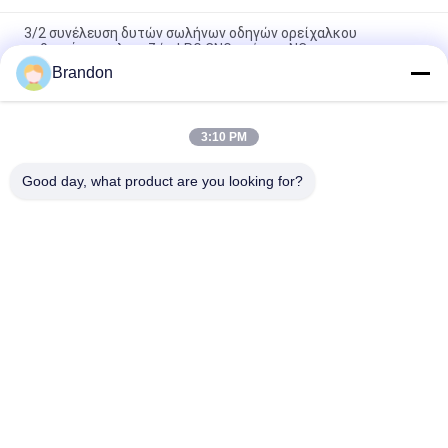
3/2 συνέλευση δυτών σωλήνων οδηγών ορείχαλκου
καθισμάτων φλαντζών LPG CNG τρόπων NC
Brandon
Μέγεθος CNOMO μίσχος 30 3/2 τρόπων ορείχαλκου δυτών
πυρηνών σιδήρου βαλβίδων σωληνοειδών
3:10 PM
Κυκλικός κυλινδρικός κινητός πυρήνας μίσχων σωληνοειδών
καθισμάτων για τον πνευματικό εξοπλισμό
Good day, what product are you looking for?
Λαϊκή κατηγορία
Όλα
Πνευματική 
Πνευματική 
Βαλβίδα Κυλίνδρων
Βαλβίδα Σφυγμού
Πνευματικοί 
Σπείρα Βαλβίδων 
Ηλεκτρομαγνητική 
Σωληνοειδών
Βαλβίδα
Armature Βαλβίδων 
Αεριωθούμενη 
Σωληνοειδών
Βαλβίδα Σφυγμού