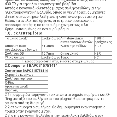
430 FR για την ηλεκτρομαγνητική βαλβίδα
Αυτός ο κανονικά-κλειστός μίσχος σωληνοειδών για την
ηλεκτρομαγνητική βαλβίδα, όπως οι γεννήτριες, οι μηχανές
diesel, οι καυστήρες λεβήτων, η κοπή ένωσης, οι μετρητές
θείου, τα αναλυτικά όργανα, οι ιατρικές συσκευές, οι
αεροσυμπιεστές, η κατασκευή μηχανημάτων, κ.λπ.
Χρησιμοποιημένος σε ένα ευρύ φάσμα
1.Quick λεπτομέρεια
Το υλικό άνοιξη
ανοξείδωτο
Armature υλικό
430FR
συνελεύσεων δυτών
ορείχαλκος
Armature ύψος
51.4mm
Υλικό σφραγίδων
NBR
συνελεύσεων δυτών
Σωλήνας OD
15.7mm
O-ring υλικό
NBR
Υλικό δυτών
ανοξείδωτο
Τύπος
NC
Περισσότερο deatil στις εικόνες στοιχείων μας
2.Component BAPC315751414
Συστατικό BAPC315751414
Σφραγίδα πυρήνων
Σωλήνας πυρήνων
O-Ring
Αρσενική άνοιξη
Πυρήνας
2.1 η σφραγίδα πυρήνων στο κατώτατο σημείο πυρήνων και O-
Ring μεταξύ του σωλήνα και του plugnut θα αποτρέψουν το
ρευστό από τη διαφυγή.
2.2 στον πυρήνα ο σωλήνας, θα δημιουργήσει έναν magentic
τομέα όταν ενεργοποιείται.
2.3, στην κανονική βαλβίδα ή την περίπλοκη βαλβίδα, όταν