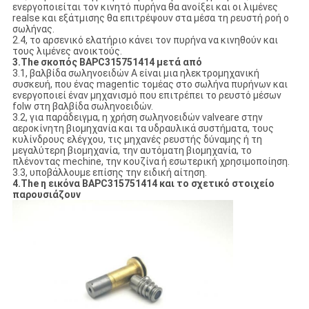
ενεργοποιείται τον κινητό πυρήνα θα ανοίξει και οι λιμένες
realse και εξάτμισης θα επιτρέψουν στα μέσα τη ρευστή ροή ο
σωλήνας.
2.4, το αρσενικό ελατήριο κάνει τον πυρήνα να κινηθούν και
τους λιμένες ανοικτούς.
3.The σκοπός BAPC315751414 μετά από
3.1, βαλβίδα σωληνοειδών Α είναι μια ηλεκτρομηχανική
συσκευή, που ένας magentic τομέας στο σωλήνα πυρήνων και
ενεργοποιεί έναν μηχανισμό που επιτρέπει το ρευστό μέσων
folw στη βαλβίδα σωληνοειδών.
3.2, για παράδειγμα, η χρήση σωληνοειδών valveare στην
αεροκίνητη βιομηχανία και τα υδραυλικά συστήματα, τους
κυλίνδρους ελέγχου, τις μηχανές ρευστής δύναμης ή τη
μεγαλύτερη βιομηχανία, την αυτόματη βιομηχανία, το
πλένοντας mechine, την κουζίνα ή εσωτερική χρησιμοποίηση.
3.3, υποβάλλουμε επίσης την ειδική αίτηση.
4.The η εικόνα BAPC315751414 και το σχετικό στοιχείο
παρουσιάζουν