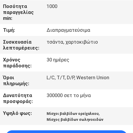
Ποσότητα
1000
παραγγελίας
ΈΛΕΓΧΟΣ
min:
ΠΟΙΌΤΗΤΑΣ
Τιμή:
Διαπραγματεύσιμα
ΕΠΙΚΟΙΝΩΝΉΣΤΕ
Συσκευασία
τσάντα, χαρτοκιβώτιο
λεπτομέρειες:
ΜΑΖΊ
Χρόνος
30 ημέρες
ΜΑΣ
παράδοσης:
Όροι
L/C, T/T, D/P, Western Union
ΖΗΤΉΣΤΕ
πληρωμής:
ΜΙΑ
Δυνατότητα
300000 σετ το μήνα
ΠΡΟΣΦΟΡΆ
προσφοράς:
Υψηλό φως:
,
Μίσχοι βαλβίδων ορείχαλκου
COMPANY
Μίσχος βαλβίδων σωληνοειδών
NEWS