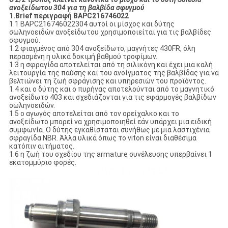
ανοξείδωτου 304 για τη βαλβίδα σφυγμού
1.Brief περιγραφή BAPC216746022
1.1 BAPC216746022304 αυτοί οι μίσχος και δύτης
σωληνοειδών ανοξείδωτου χρησιμοποιείται για τις βαλβίδες
σφυγμού.
1.2 φιαγμένος από 304 ανοξείδωτο, μαγνήτες 430FR, όλη
περασμένη η υλικά δοκιμή βαθμού τροφίμων.
1.3 η σφραγίδα αποτελείται από τη σιλικόνη και έχει μια καλή
λειτουργία της παύσης και του ανοίγματος της βαλβίδας για να
βελτιώνει τη ζωή σφράγισης και υπηρεσιών του προϊόντος.
1.4 και ο δύτης και ο πυρήνας αποτελούνται από το μαγνητικό
ανοξείδωτο 403 και σχεδιάζονται για τις εφαρμογές βαλβίδων
σωληνοειδών.
1.5 ο αγωγός αποτελείται από τον ορείχαλκο και το
ανοξείδωτο μπορεί να χρησιμοποιηθεί εάν υπάρχει μια ειδική
συμφωνία. Ο δύτης εγκαθίσταται συνήθως με μια λαστιχένια
σφραγίδα NBR. Άλλα υλικά όπως το viton είναι διαθέσιμα
κατόπιν αιτήματος.
1.6 η ζωή του σχεδίου της armature συνέλευσης υπερβαίνει 1
εκατομμύριο φορές.