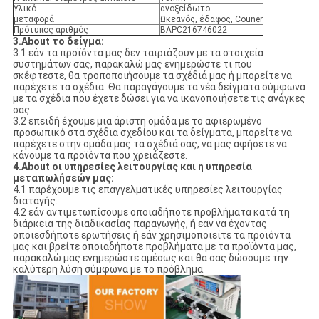
Υλικό
ανοξείδωτο
μεταφορά
Ωκεανός, έδαφος, Couner
Πρότυπος αριθμός
BAPC216746022
3.About το δείγμα:
3.1 εάν τα προϊόντα μας δεν ταιριάζουν με τα στοιχεία
συστημάτων σας, παρακαλώ μας ενημερώστε τι που
σκέφτεστε, θα τροποποιήσουμε τα σχέδιά μας ή μπορείτε να
παρέχετε τα σχέδια. Θα παραγάγουμε τα νέα δείγματα σύμφωνα
με τα σχέδια που έχετε δώσει για να ικανοποιήσετε τις ανάγκες
σας.
3.2 επειδή έχουμε μια άριστη ομάδα με το αφιερωμένο
προσωπικό στα σχέδια σχεδίου και τα δείγματα, μπορείτε να
παρέχετε στην ομάδα μας τα σχέδιά σας, να μας αφήσετε να
κάνουμε τα προϊόντα που χρειάζεστε.
4.About οι υπηρεσίες λειτουργίας και η υπηρεσία
μεταπωλήσεών μας:
4.1 παρέχουμε τις επαγγελματικές υπηρεσίες λειτουργίας
διαταγής.
4.2 εάν αντιμετωπίσουμε οποιαδήποτε προβλήματα κατά τη
διάρκεια της διαδικασίας παραγωγής, ή εάν να έχοντας
οποιεσδήποτε ερωτήσεις ή εάν χρησιμοποιείτε τα προϊόντα
μας και βρείτε οποιαδήποτε προβλήματα με τα προϊόντα μας,
παρακαλώ μας ενημερώστε αμέσως και θα σας δώσουμε την
καλύτερη λύση σύμφωνα με το πρόβλημα.