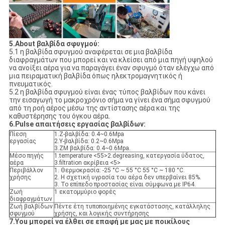
5.About βαλβίδα σφυγμού:
5.1 η βαλβίδα σφυγμού αναφέρεται σε μια βαλβίδα
διαφραγμάτων που μπορεί και να κλείσει από μια πηγή υψηλού
να ανοίξει αέρα για να παραγάγει έναν σφυγμό όταν ελέγχω από
μια πειραματική βαλβίδα όπως ηλεκτρομαγνητικός ή
πνευματικός.
5.2 η βαλβίδα σφυγμού είναι ένας τύπος βαλβίδων που κάνει
την εισαγωγή το μακροχρόνιο σήμα να γίνει ένα σήμα σφυγμού
από τη ροή αέρος μέσω της αντίστασης αέρα και της
καθυστέρησης του όγκου αέρα.
6.Pulse απαιτήσεις εργασίας βαλβίδων:
Πίεση
1.Z-βαλβίδα: 0.4~0.6Mpa
εργασίας
2.Y-βαλβίδα: 0.2~0.6Mpa
3.ZM βαλβίδα: 0.4~0.6Mpa.
Μέσο πηγής
1.temperature <55>2.degreasing, κατεργασία ύδατος,
αέρα
3.filtration ακρίβεια <5>
Περιβάλλον
1. Θερμοκρασία: -25 °C ~ 55 °C 55 °C ~ 180 °C.
χρήσης
2. Η σχετική υγρασία του αέρα δεν υπερβαίνει 85%.
3. Το επίπεδο προστασίας είναι σύμφωνα με IP64.
Ζωή
1 εκατομμύριο φορές
διαφραγμάτων
Ζωή βαλβίδων
Πέντε έτη τυποποιημένης εγκατάστασης, κατάλληλης
σφυγμού
χρήσης, και λογικής συντήρησης
7.You μπορεί να έλθει σε επαφή με μας με ποικίλους