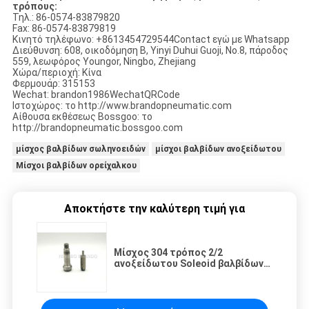
τρόπους:
Τηλ.: 86-0574-83879820
Fax: 86-0574-83879819
Κινητό τηλέφωνο: +8613454729544Contact εγώ με Whatsapp
Διεύθυνση: 608, οικοδόμηση Β, Yinyi Duhui Guoji, No.8, πάροδος
559, λεωφόρος Youngor, Ningbo, Zhejiang
Χώρα/περιοχή: Κίνα
Φερμουάρ: 315153
Wechat: brandon1986WechatQRCode
Ιστοχώρος: το http://www.brandopneumatic.com
Αίθουσα εκθέσεως Bossgoo: το
http://brandopneumatic.bossgoo.com
μίσχος βαλβίδων σωληνοειδών
μίσχοι βαλβίδων ανοξείδωτου
Μίσχοι βαλβίδων ορείχαλκου
Αποκτήστε την καλύτερη τιμή για
Μίσχος 304 τρόπος 2/2
ανοξείδωτου Soleoid βαλβίδων
σφυγμού κανονικά στενός