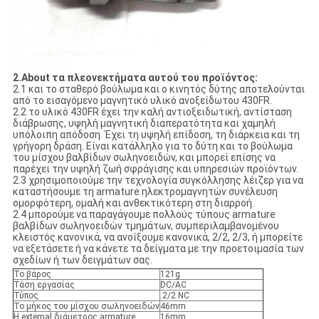
2.About τα πλεονεκτήματα αυτού του προϊόντος:
2.1 και το σταθερό βούλωμα και ο κινητός δύτης αποτελούνται
από το εισαγόμενο μαγνητικό υλικό ανοξείδωτου 430FR.
2.2 το υλικό 430FR έχει την καλή αντιοξειδωτική, αντίσταση
διάβρωσης, υψηλή μαγνητική διαπερατότητα και χαμηλή
υπόλοιπη απόδοση. Έχει τη υψηλή επίδοση, τη διάρκεια και τη
γρήγορη δράση. Είναι κατάλληλο για το δύτη και το βούλωμα
του μίσχου βαλβίδων σωληνοειδών, και μπορεί επίσης να
παρέχει την υψηλή ζωή σφράγισης και υπηρεσιών προϊόντων.
2.3 χρησιμοποιούμε την τεχνολογία συγκόλλησης λέιζερ για να
καταστήσουμε τη armature ηλεκτρομαγνητών συνέλευση
ομορφότερη, ομαλή και ανθεκτικότερη στη διαρροή.
2.4 μπορούμε να παραγάγουμε πολλούς τύπους armature
βαλβίδων σωληνοειδών τμημάτων, συμπεριλαμβανομένου
κλειστός κανονικά, να ανοίξουμε κανονικά, 2/2, 2/3, ή μπορείτε
να εξετάσετε ή να κάνετε τα δείγματα με την προετοιμασία των
σχεδίων ή των δειγμάτων σας.
Το βάρος
121g
Τάση εργασίας
DC/AC
Τύπος
.2/2 NC
Το μήκος του μίσχου σωληνοειδών
46mm
Η extemal διάμετρος armature
16mm