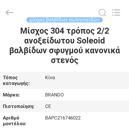
Ningbo
Brando
Hardware
Co.,
Ltd.
μίσχος βαλβίδων σωληνοειδών
All
Rights
Reserved.
Μίσχος 304 τρόπος 2/2
ΣΠΊΤΙ
ανοξείδωτου Soleoid
ΠΡΟΪΌΝΤΑ
βαλβίδων σφυγμού κανονικά
στενός
ΣΧΕΤΙΚΆ
ΜΕ
Τόπος
Κίνα
καταγωγής:
ΕΜΆΣ
Μάρκα:
BRANDO
ΕΠΙΣΚΈΨΕΙΣ
Πιστοποίηση:
CE
ΣΤΟ
Αριθμό
BAPC216746022
ΕΡΓΟΣΤΆΣΙΟ
μοντέλου: