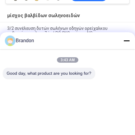
μίσχος βαλβίδων σωληνοειδών
3/2 συνέλευση δυτών σωλήνων οδηγών ορείχαλκου
καθισμάτων φλαντζών LPG CNG τρόπων NC
Brandon
Μέγεθος CNOMO μίσχος 30 3/2 τρόπων ορείχαλκου δυτών
πυρηνών σιδήρου βαλβίδων σωληνοειδών
3:43 AM
Κυκλικός κυλινδρικός κινητός πυρήνας μίσχων σωληνοειδών
καθισμάτων για τον πνευματικό εξοπλισμό
Good day, what product are you looking for?
Λαϊκή κατηγορία
Όλα
Πνευματική 
Πνευματική 
Βαλβίδα Κυλίνδρων
Βαλβίδα Σφυγμού
Πνευματικοί 
Σπείρα Βαλβίδων 
Ηλεκτρομαγνητική 
Σωληνοειδών
Βαλβίδα