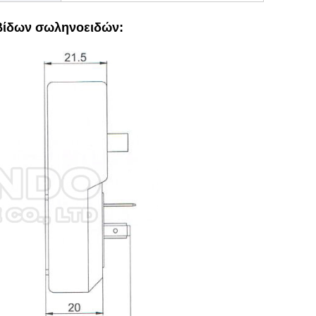
βίδων σωληνοειδών: