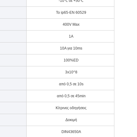
-10℃ σε +50℃
Το ip65-EN 60529
400V Max
1A
10A για 10ms
100%ED
3x10^8
από 0,5 σε 10s
από 0,5 σε 45min
Κίτρινες οδηγήσεις
Δοκιμή
DIN43650A