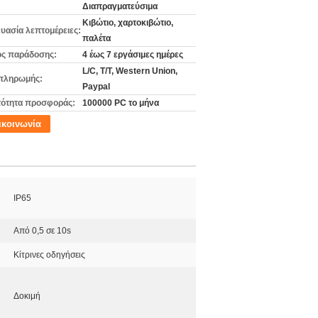
Διαπραγματεύσιμα
Κιβώτιο, χαρτοκιβώτιο,
υασία λεπτομέρειες:
παλέτα
ς παράδοσης:
4 έως 7 εργάσιμες ημέρες
L/C, T/T, Western Union,
πληρωμής:
Paypal
ότητα προσφοράς:
100000 PC το μήνα
ικοινωνία
IP65
Από 0,5 σε 10s
Κίτρινες οδηγήσεις
Δοκιμή