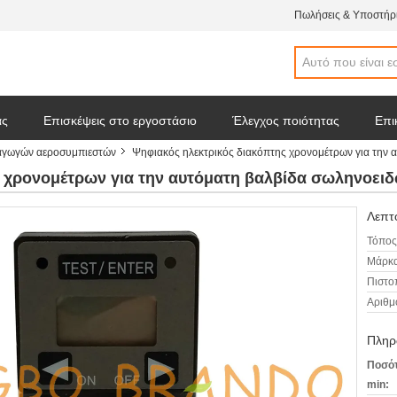
Πωλήσεις & Υποστήρι
άς
Επισκέψεις στο εργοστάσιο
Έλεγχος ποιότητας
Επι
αγωγών αεροσυμπιεστών
Ψηφιακός ηλεκτρικός διακόπτης χρονομέτρων για την
 απόσπασμα
Ειδήσεις επιχείρησης
ς χρονομέτρων για την αυτόματη βαλβίδα σωληνοει
Λεπτο
Τόπος
Μάρκα
Πιστο
Αριθμ
Πληρ
Ποσότ
min: