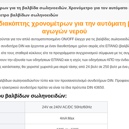
ρων για τη βαλβίδα σωληνοειδών
Χρονόμετρο για τον αυτόματο
,
μετρο βαλβίδων σωληνοειδών
 διακόπτης χρονομέτρων για την αυτόματη
αγωγών νερού
νται για τον απλό αυτοματοποιημένο ON/OFF έλεγχο για τις βαλβίδες σωληνοειδώ
συνδετήρα DIN και έρχονται με έναν διευθετήσιμο χρόνο σειράς είτε ΕΠΆΝΩ (βαλβί
ίτε τους σταθερά κύκλους είτε τα προγράμματα συγχρονισμού σύμφωνα με τις συγ
ουν την εξουσία των οδηγήσεων ΕΠΆΝΩ και η ισχύς των οδηγήσεων ΑΠΌ την ένδειξη
 κατάστασης θα χειριστεί χωριστά μια σειρά τάσης από 24 βολτ σε 250 βολτ με ένα 
βαλβίδων σωληνοειδών/τον τύπο και τον προσανατολισμό συνδετήρων DIN. Προφαν
υ ηλεκτρικού συνδετήρα πρέπει να είναι τα ίδια πρότυπα DIN 43650.
ρου βαλβίδων σωληνοειδών:
24V σε 240V AC/DC 50Hz/60Hz
4mA Max