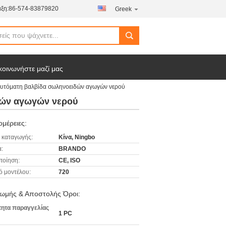
ξη:
86-574-83879820
Greek
κοινωνήστε μαζί μας
 αυτόματη βαλβίδα σωληνοειδών αγωγών νερού
δών αγωγών νερού
μέρειες:
 καταγωγής:
Κίνα, Ningbo
:
BRANDO
ποίηση:
CE, ISO
ό μοντέλου:
720
ωμής & Αποστολής Όροι:
ητα παραγγελίας
1 PC