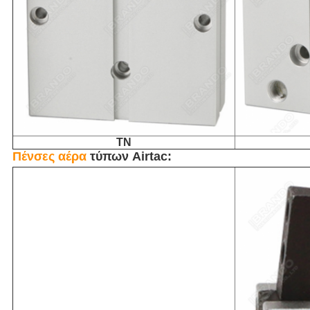
TN
Πένσες αέρα
τύπων Airtac: