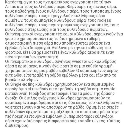
Κατάστημα για τους πνευματικούς ενεργοποιητές τύπων
Airtac και τους κυλίνδρους αέρα. Φέρνουμε τις πένσες αέρα,
τους καθοδηγημένους κυλίνδρους αέρα, τους τυποποιημένους
κυλίνδρους αέρα, τους στρογγυλούς κυλίνδρους αέρα
σωμάτων, τους συμπαγείς κυλίνδρους αέρα, τους rodless
κυλίνδρους αέρα, τους περιστροφικούς ενεργοποιητές, τους
κυλίνδρους στερέωσης, και τους κυλίνδρους πωμάτων.
Οι πνευματικοί ενεργοποιητές και οι κύλινδροι αέρα κινούν ένα
φορτίο χρησιμοποιώντας το διατηρημένο σταθερή
ατμοσφαιρική πίεση αέρα που αποθηκεύεται μέσα σε ένα
έμβολο ή ένα διάφραγμα. Ανάλογα με την κατεύθυνση του
φορτίου, είτε θα χρειαστείτε έναν κύλινδρο αέρα είτε έναν
περιστροφικό ενεργοποιητή.
Οι πνευματικοί κύλινδροι, συνήθως γνωστοί ως κυλίνδρους
αέρα ή κριοί αέρα, κινούν ένα φορτίο σε μια ευθεία γραμμή
χρησιμοποιώντας μια ράβδο εμβόλων. Ο συμπιεσμένος αέρας
είτε ωθεί είτε τραβά τη ράβδο εμβόλων μέσα και έξω από το
βαρέλι κυλίνδρων.
Οι Single-acting κύλινδροι χρησιμοποιούν ένα συμπιεσμένο
αεροδρόμιο είτε ωθούν είτε τραβούν τη ράβδο σε μια ενιαία
κατεύθυνση. Η ράβδος επιστρέφει έπειτα μέσω της δράσης
άνοιξη. Οι διπλής ενέργειας κύλινδροι χρησιμοποιούν τα
συμπιεσμένα αεροδρόμια και στις δύο άκρες του κυλίνδρου για
να επεκτείνουν και να αποσύρουν τη ράβδο. Ορισμένες σειρές
κυλίνδρων έρχονται με τα μαξιλάρια, το οποίο επιτρέπει την
πιό ήρεμη λειτουργία εμβόλων. Οι περισσότεροι κύλινδροι
αέρα έχουν διάφορους διαφορετικούς τοποθετώντας τύπους
διαθέσιμους.