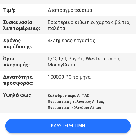
Τιμή:
Διαπραγματεύσιμα
ΈΛΕΓΧΟΣ
Συσκευασία
Εσωτερικό κιβώτιο, χαρτοκιβώτιο,
ΠΟΙΌΤΗΤΑΣ
λεπτομέρειες:
παλέτα
Χρόνος
4-7 ημέρες εργασίας
ΕΠΙΚΟΙΝΩΝΉΣΤΕ
παράδοσης:
ΜΑΖΊ
Όροι
L/C, T/T, PayPal, Western Union,
ΜΑΣ
πληρωμής:
MoneyGram
Δυνατότητα
100000 PC το μήνα
ΖΗΤΉΣΤΕ
προσφοράς:
ΜΙΑ
Υψηλό φως:
,
Κύλινδρος αέρα AirTAC
,
Πνευματικός κύλινδρος Airtac
ΠΡΟΣΦΟΡΆ
Πνευματικοί κύλινδροι Airtac
COMPANY
ΚΑΛΎΤΕΡΗ ΤΙΜΉ
NEWS