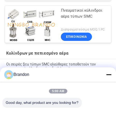
Πνευματικοί κύλινδροι
αέρα τύπων SMC
Διαπραγματεύσιμα MOQ:1 PC
ΕΠΙΚΟΙΝΩΝΙΑ
Κυλίνδρων με πεπιεσμένο αέρα
Οι σειρές $cu τύπων SMC ελεύθερες τοποθετούν τον
πνευματικό κύλινδρο αέρα διπλής ενέργειας
Brandon
Τυποποιημένοι πνευματικοί κύλινδροι ISO 15552 αέρα τύπων
Airtac σειράς Si
5:00 AM
MAL τύπων Airtac μίνι πνευματικό κράμα αργιλίου κυλίνδρων
αέρα σειράς
Good day, what product are you looking for?
Λαϊκή κατηγορία
Όλα