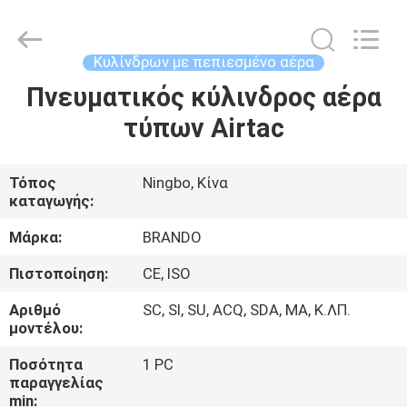
Ningbo
Brando
Hardware
Co.,
Ltd.
Κυλίνδρων με πεπιεσμένο αέρα
All
Rights
Reserved.
Πνευματικός κύλινδρος αέρα
ΣΠΊΤΙ
τύπων Airtac
ΠΡΟΪΌΝΤΑ
Τόπος
Ningbo, Κίνα
καταγωγής:
ΣΧΕΤΙΚΆ
ΜΕ
Μάρκα:
BRANDO
ΕΜΆΣ
Πιστοποίηση:
CE, ISO
Αριθμό
SC, SI, SU, ACQ, SDA, ΜΑ, Κ.ΛΠ.
ΕΠΙΣΚΈΨΕΙΣ
μοντέλου:
ΣΤΟ
Ποσότητα
1 PC
παραγγελίας
ΕΡΓΟΣΤΆΣΙΟ
min: