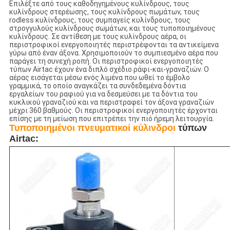
Επιλέξτε από τους καθοδηγημένους κυλίνδρους, τους
κυλίνδρους στερέωσης, τους κυλίνδρους πωμάτων, τους
rodless κυλίνδρους, τους συμπαγείς κυλίνδρους, τους
στρογγυλούς κυλίνδρους σωμάτων, και τους τυποποιημένους
κυλίνδρους. Σε αντίθεση με τους κυλίνδρους αέρα, οι
περιστροφικοί ενεργοποιητές περιστρέφονται τα αντικείμενα
γύρω από έναν άξονα. Χρησιμοποιούν το συμπιεσμένο αέρα που
παράγει τη συνεχή ροπή. Οι περιστροφικοί ενεργοποιητές
τύπων Airtac έχουν ένα διπλό σχέδιο ράφι-και-γραναζιών. Ο
αέρας εισάγεται μέσω ενός λιμένα που ωθεί το έμβολο
γραμμικά, το οποίο αναγκάζει τα συνδεδεμένα δόντια
εργαλείων του ραφιού για να δεσμεύσει με τα δόντια του
κυκλικού γραναζιού και να περιστραφεί τον άξονα γραναζιών
μέχρι 360 βαθμούς. Οι περιστροφικοί ενεργοποιητές έρχονται
επίσης με τη μείωση που επιτρέπει την πιό ήρεμη λειτουργία.
Τυποποιημένοι πνευματικοί κύλινδροι
τύπων
Airtac: