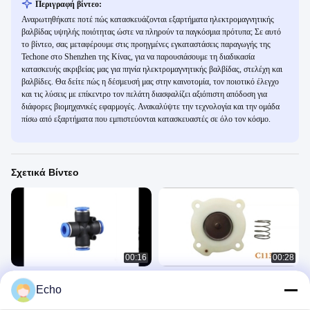
Περιγραφή βίντεο:
Αναρωτηθήκατε ποτέ πώς κατασκευάζονται εξαρτήματα ηλεκτρομαγνητικής
βαλβίδας υψηλής ποιότητας ώστε να πληρούν τα παγκόσμια πρότυπα; Σε αυτό
το βίντεο, σας μεταφέρουμε στις προηγμένες εγκαταστάσεις παραγωγής της
Techone στο Shenzhen της Κίνας, για να παρουσιάσουμε τη διαδικασία
κατασκευής ακριβείας μας για πηνία ηλεκτρομαγνητικής βαλβίδας, στελέχη και
βαλβίδες. Θα δείτε πώς η δέσμευσή μας στην καινοτομία, τον ποιοτικό έλεγχο
και τις λύσεις με επίκεντρο τον πελάτη διασφαλίζει αξιόπιστη απόδοση για
διάφορες βιομηχανικές εφαρμογές. Ανακαλύψτε την τεχνολογία και την ομάδα
πίσω από εξαρτήματα που εμπιστεύονται κατασκευαστές σε όλο τον κόσμο.
Σχετικά Βίντεο
00:16
00:28
6mm 8mm M5 M6 Y T Τύπου Push In
Κιτ Επισκευής Διαφράγματος
Echo
On To Γρήγορη Σύνδεση Πνευματική
Βαλβίδας Παλμού Τύπου ASCO
Ορειχάλκινη Πλαστική Σύνδεση
C113443 C113444 C113827
Pneumatic Fittings
Diaphragm Repair Kit